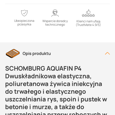
Ubezpieczona
Wsparcie doradcy
Klienci nam ufają
przesyłka
technicznego
(TrustMate 4.9/5)
Opis produktu
SCHOMBURG AQUAFIN P4
Dwuskładnikowa elastyczna,
poliuretanowa żywica iniekcyjna
do trwałego i elastycznego
uszczelniania rys, spoin i pustek w
betonie i murze, a także do
uszczelniania przerw roboczych w