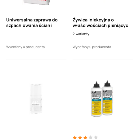
Uniwersalna zaprawa do
Żywica iniekcyjna o
szpachlowania ścian i
właściwościach pieniących
posadzek w zakresie
do uszczelniania
2
warianty
grubości od 2 do 15 mm
przeciekających rys i spoin
SCHOMBURG SOLOCRET-15
w betonie i murze
Wycofany u producenta
Wycofany u producenta
25 kg
SCHOMBURG AQUAFIN P1