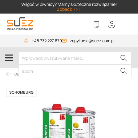
SIZER
Wilgoć w piwnicy? Mamy skuteczne rozwiązanie!
Zobacz >>>
+48 732 227 679
zapytania@suez.com.pl
Osuszanie budynków
SCHOMBURG