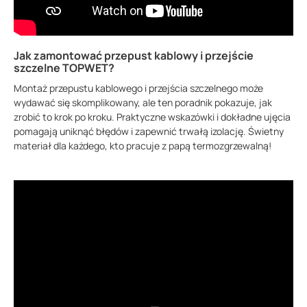
Jak zamontować przepust kablowy i przejście
szczelne TOPWET?
Montaż przepustu kablowego i przejścia szczelnego może
wydawać się skomplikowany, ale ten poradnik pokazuje, jak
zrobić to krok po kroku. Praktyczne wskazówki i dokładne ujęcia
pomagają uniknąć błędów i zapewnić trwałą izolację. Świetny
materiał dla każdego, kto pracuje z papą termozgrzewalną!