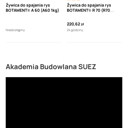
Żywica do spajania rys
Żywica do spajania rys
BOTAMENT® A 60 (A60 1kg)
BOTAMENT® R 70 (R70
600ml)
220,62
zł
Niedostępny
24 godziny
Akademia Budowlana SUEZ