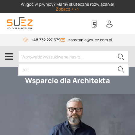
SIZER
Wilgoć w piwnicy? Mamy skuteczne rozwiązanie!
Zobacz >>>
+48 732 227 679
zapytania@suez.com.pl
Wsparcie dla Architekta