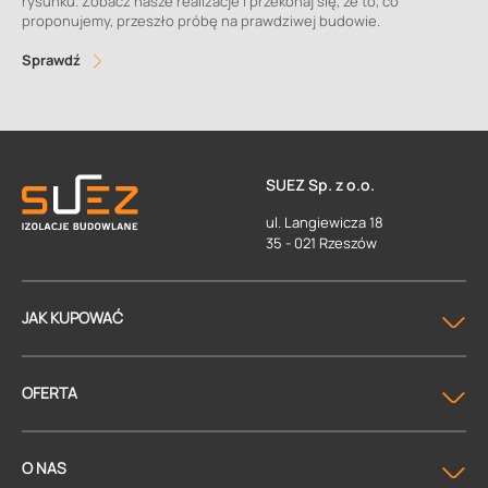
rysunku. Zobacz nasze realizacje i przekonaj się, że to, co
proponujemy, przeszło próbę na prawdziwej budowie.
Sprawdź
SUEZ Sp. z o.o.
ul. Langiewicza 18
35 - 021 Rzeszów
JAK KUPOWAĆ
OFERTA
O NAS