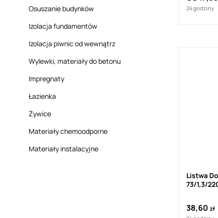
Osuszanie budynków
24 godziny
Izolacja fundamentów
Izolacja piwnic od wewnątrz
Wylewki, materiały do betonu
Impregnaty
Łazienka
Żywice
Materiały chemoodporne
Materiały instalacyjne
Listwa Do
73/1,3/22
38,60
zł