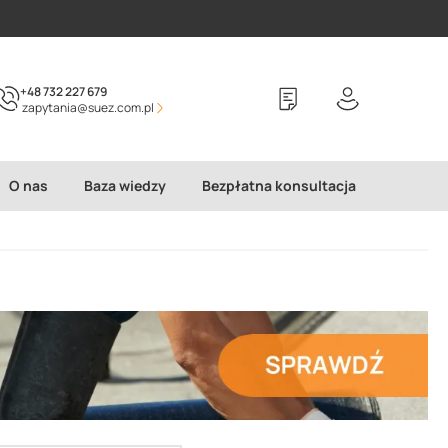
+48 732 227 679
zapytania@suez.com.pl
O nas
Baza wiedzy
Bezpłatna konsultacja