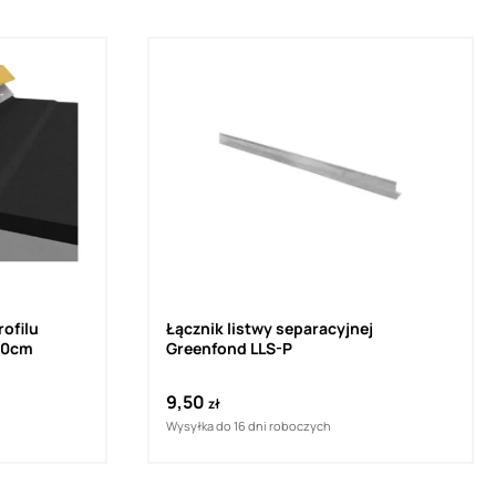
ofilu
Łącznik listwy separacyjnej
x50cm
Greenfond LLS-P
9,50
zł
Wysyłka do 16 dni roboczych