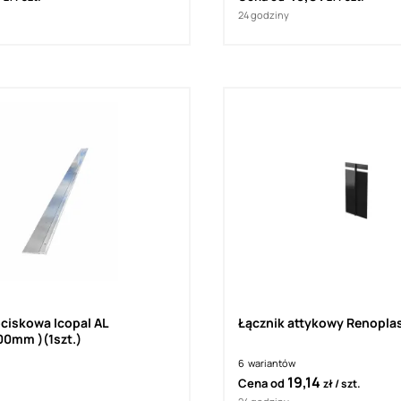
24 godziny
ciskowa Icopal AL
Łącznik attykowy Renopla
00mm )(1szt.)
6
wariantów
19,14
Cena od
zł
szt.