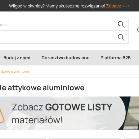
Wilgoć w piwnicy? Mamy skuteczne rozwiązanie!
Zobacz >>>
Buduj z nami
Doradztwo budowlane
Platforma B2B
ttykowe aluminiowe
ile attykowe aluminiowe