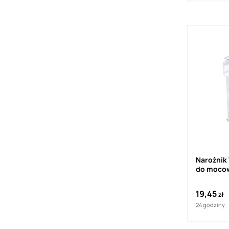
Narożnik 
do mocow
(1szt.)
19,45
zł
24 godziny