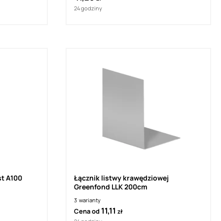
24 godziny
st A100
Łącznik listwy krawędziowej
Greenfond LLK 200cm
3
warianty
11,11
Cena od
zł