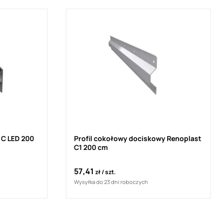
 C LED 200
Profil cokołowy dociskowy Renoplast
C1 200 cm
57,41
zł
szt.
Wysyłka do 23 dni roboczych