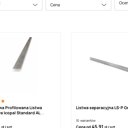
t
Ocen
Cena
wa Profilowana Listwa
Listwa separacyjna LS-P 
a Icopal Standard AL
000mm do mocowania papy,
10
wariantów
M (1szt.)
0
45,91
Cena od
zł
szt.
zł
szt.