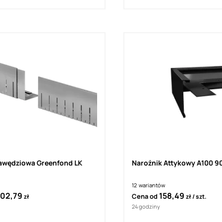
rawędziowa Greenfond LK
Narożnik Attykowy A100 9
12
wariantów
02,79
158,49
Cena od
zł
zł
szt.
24 godziny