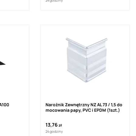
24 godziny
 A100
Narożnik Zewnętrzny NZ AL 73 / 1,5 do
mocowania papy, PVC i EPDM (1szt.)
13,76
zł
24 godziny