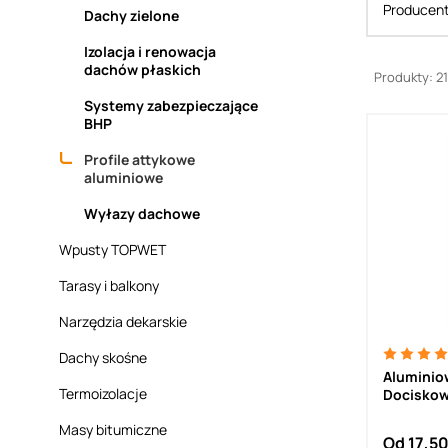
Producen
Dachy zielone
Izolacja i renowacja
dachów płaskich
Produkty: 21
Systemy zabezpieczające
BHP
Profile attykowe
aluminiowe
Wyłazy dachowe
Wpusty TOPWET
Tarasy i balkony
Narzędzia dekarskie
Dachy skośne
Aluminio
Termoizolacje
Dociskow
40/1,0/2
Masy bitumiczne
PVC i EPD
Od
17,5