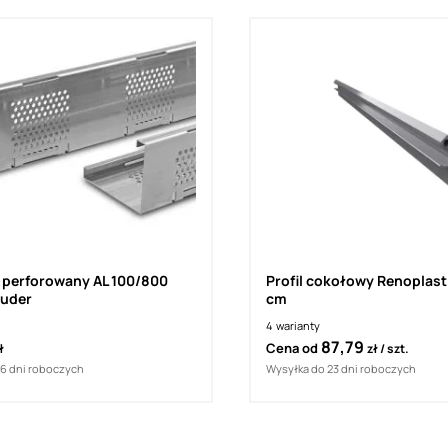
 perforowany AL 100/800
Profil cokołowy Renoplast
auder
cm
4
warianty
87,79
Cena od
ł
zł
szt.
16 dni roboczych
Wysyłka do 23 dni roboczych