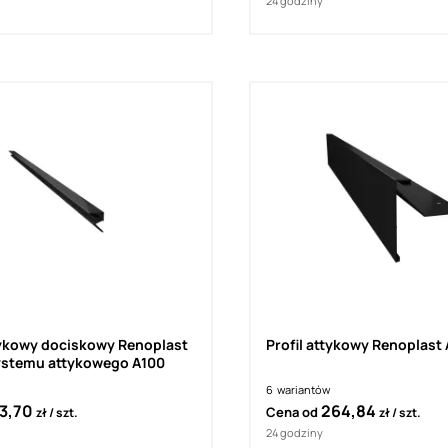
24 godziny
ttykowy dociskowy Renoplast
Profil attykowy Renoplast
ystemu attykowego A100
6
wariantów
3,70
264,84
Cena od
zł
szt.
zł
szt.
24 godziny