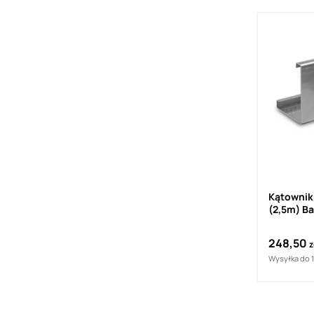
Kątownik
(2,5m) B
248,50
z
Wysyłka do 