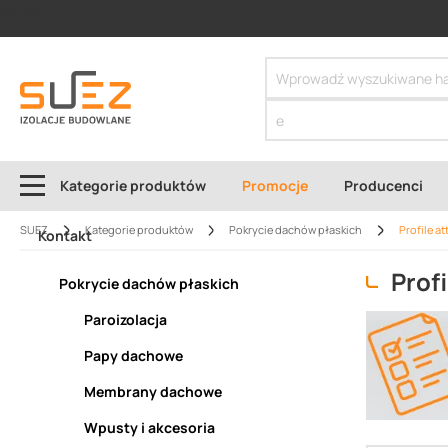
SIZER
Kategorie produktów
Promocje
Producenci
SUEZ
Kategorie produktów
Pokrycie dachów płaskich
Profile a
Kontakt
Prof
Pokrycie dachów płaskich
Paroizolacja
Papy dachowe
Membrany dachowe
Wpusty i akcesoria