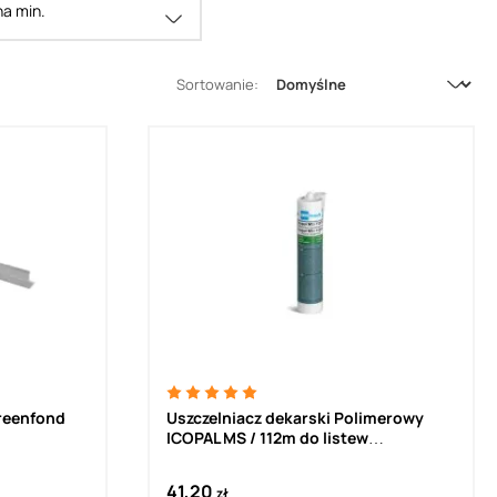
a min.
Sortowanie:
Greenfond
Uszczelniacz dekarski Polimerowy
ICOPAL MS / 112m do listew
dociskowych (290ml)
41,20
zł