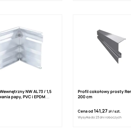
Wewnętrzny NW AL 73 / 1,5
Profil cokołowy prosty Re
ania papy, PVC i EPDM
200 cm
141,27
Cena od
zł
szt.
Wysyłka do 23 dni roboczych