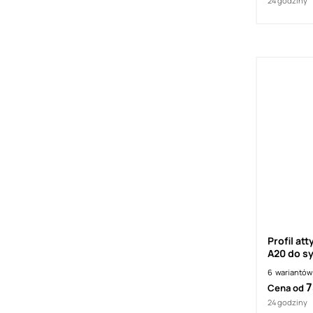
24 godziny
Profil a
A20 do s
6
wariantów
7
Cena od
24 godziny