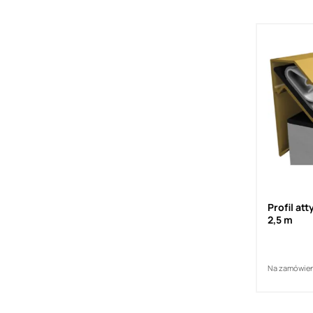
Profil at
2,5 m
Na zamówie