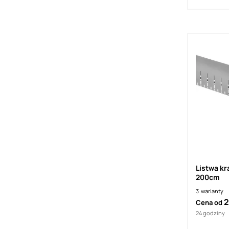
Listwa k
200cm
3
warianty
2
Cena od
24 godziny