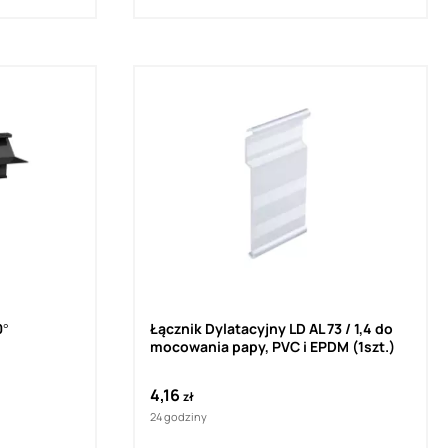
0°
Łącznik Dylatacyjny LD AL 73 / 1,4 do
mocowania papy, PVC i EPDM (1szt.)
4,16
zł
24 godziny