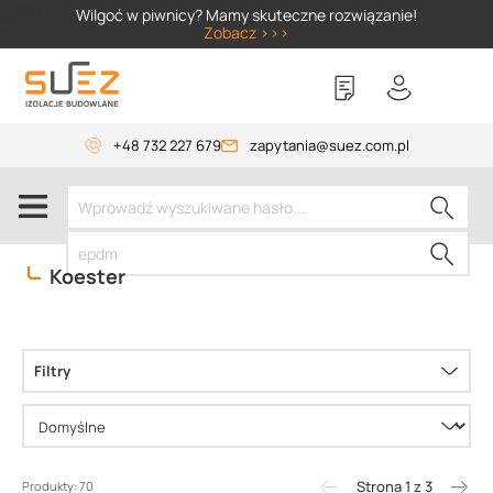
SIZER
Wilgoć w piwnicy? Mamy skuteczne rozwiązanie!
Zobacz >>>
+48 732 227 679
zapytania@suez.com.pl
Koester
Filtry
Strona 1 z 3
Produkty: 70