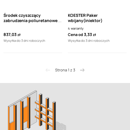
Środek czyszczący
KOESTER Paker
zabrudzenia poliuretanowe
wbijany(iniektor)
KOESTER PUR Reiniger (10l)
4
warianty
837,03
3,33
Cena od
zł
zł
Wysyłka do 3 dni roboczych
Wysyłka do 3 dni roboczych
Strona 1 z 3