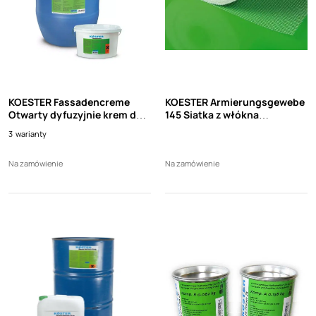
KOESTER Fassadencreme
KOESTER Armierungsgewebe
Otwarty dyfuzyjnie krem do
145 Siatka z włókna
impregnacji cegieł, klinkieru,
szklanego (50m2).
3
warianty
naturalnego kamienia i
tynków mineralnych
Na zamówienie
Na zamówienie