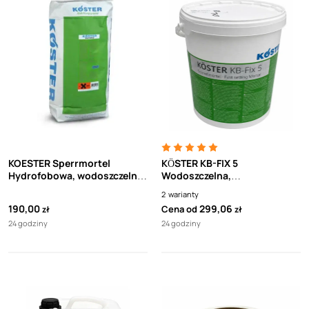
KOESTER Sperrmortel
KÖSTER KB-FIX 5
Hydrofobowa, wodoszczelna
Wodoszczelna,
zaprawa stosowana do
szybkowiążąca zaprawa o
2
warianty
wykonywania napraw i
wysokiej wytrzymałości na
190,00
299,06
Cena od
zł
zł
uzupełniania ubytków w
ściskanie
24 godziny
24 godziny
betonie(25kg)