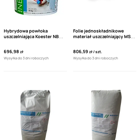
Hybrydowa powłoka
Folie jednoskładnikowe
uszczelniająca Koester NB
materiał uszczelniający MS
4000 25kg
Flex Koester 8 kg
696,98
806,59
zł
zł
szt.
Wysyłka do 3 dni roboczych
Wysyłka do 3 dni roboczych