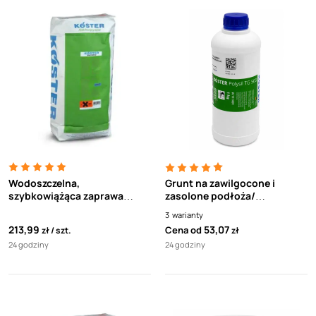
Wodoszczelna,
Grunt na zawilgocone i
szybkowiążąca zaprawa
zasolone podłoża/
naprawcza Koester
utwardzacz do mikrozapraw
3
warianty
Sperrmortel Fix 25kg
uszczelniających KOESTER
213,99
53,07
Cena od
zł
szt.
zł
Polysil TG 500
24 godziny
24 godziny