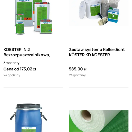
KOESTER IN 2
Zestaw systemu Kellerdicht
Bezrozpuszczalnikowa,
KÖSTER KD KOESTER
dwuskładnikowa,
3
warianty
poliuretanowa żywica
175,02
585,00
Cena od
zł
zł
iniekcyjna o niskiej lepkości
24 godziny
24 godziny