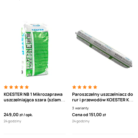
KOESTER NB 1 Mikrozaprawa
Paroszczelny uszczelniacz do
uszczelniająca szara (szlam
rur i przewodów KOESTER KB-
uszczelniający) (25kg)
Flex 200
3
warianty
249,00
151,00
Cena od
zł
opk.
zł
24 godziny
24 godziny