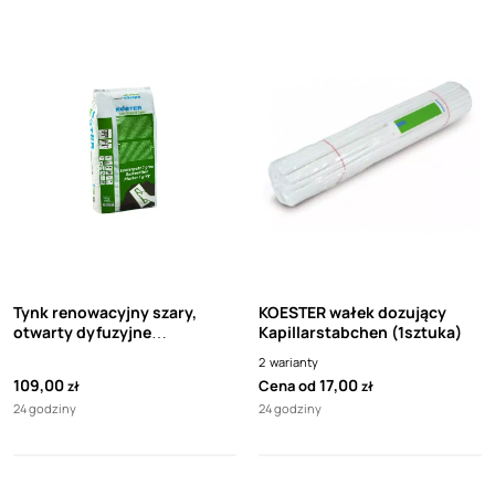
Tynk renowacyjny szary,
KOESTER wałek dozujący
otwarty dyfuzyjne
Kapillarstabchen (1sztuka)
Sanierputz 25 kg
2
warianty
109,00
17,00
Cena od
zł
zł
24 godziny
24 godziny