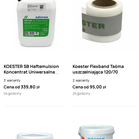
KOESTER SB Haftemulsion
Koester Flexband Taśma
Koncentrat Uniwersalna
uszczelniająca 120/70
emulsja uelastyczniająca do
3
warianty
2
warianty
zapraw cementowych,
339,80
95,00
Cena od
Cena od
zł
zł
tynków, mikrozapraw
24 godziny
24 godziny
uszczelniających