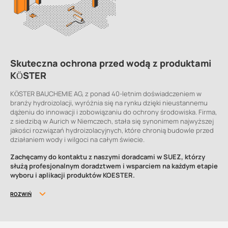
Skuteczna ochrona przed wodą z produktami
KÖSTER
KÖSTER BAUCHEMIE AG, z ponad 40-letnim doświadczeniem w
branży hydroizolacji, wyróżnia się na rynku dzięki nieustannemu
dążeniu do innowacji i zobowiązaniu do ochrony środowiska. Firma,
z siedzibą w Aurich w Niemczech, stała się synonimem najwyższej
jakości rozwiązań hydroizolacyjnych, które chronią budowle przed
działaniem wody i wilgoci na całym świecie.
Zachęcamy do kontaktu z naszymi doradcami w SUEZ, którzy
służą profesjonalnym doradztwem i wsparciem na każdym etapie
wyboru i aplikacji produktów KOESTER.
ROZWIŃ
Jakość i innowacyjność produktów
KOESTER