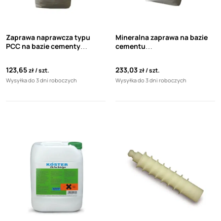
Zaprawa naprawcza typu
Mineralna zaprawa na bazie
PCC na bazie cementy
cementu
siarczanoodpornego Koester
siarczanoodpornego Koester
25 kg KB-Cret 50/2 HS
KB-Cret MWS HS 25 kg
123,65
233,03
zł
szt.
zł
szt.
Wysyłka do 3 dni roboczych
Wysyłka do 3 dni roboczych