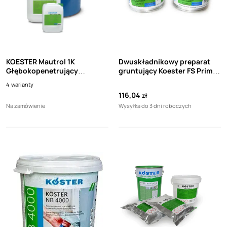
KOESTER Mautrol 1K
Dwuskładnikowy preparat
Głębokopenetrujący
gruntujący Koester FS Primer
preparat krzemianowy o
2K 200 ml
4
warianty
działaniu hydrofobizującym
116,04
zł
Na zamówienie
Wysyłka do 3 dni roboczych