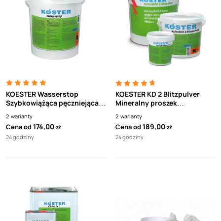
KOESTER Wasserstop
KOESTER KD 2 Blitzpulver
Szybkowiążąca pęczniejąca
Mineralny proszek
zaprawa naprawcza do
wysokoreaktywny,
2
warianty
2
warianty
tamowania przecieków
błyskawicznie wiążący
174,00
189,00
Cena od
Cena od
zł
zł
24 godziny
24 godziny