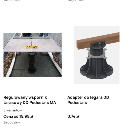
Regulowany wspornik
Adapter do legara DD
tarasowy DD Pedestals MAX z
Pedestals
adapterem
5
wariantów
15,95
0,74
Cena od
zł
zł
24 godziny