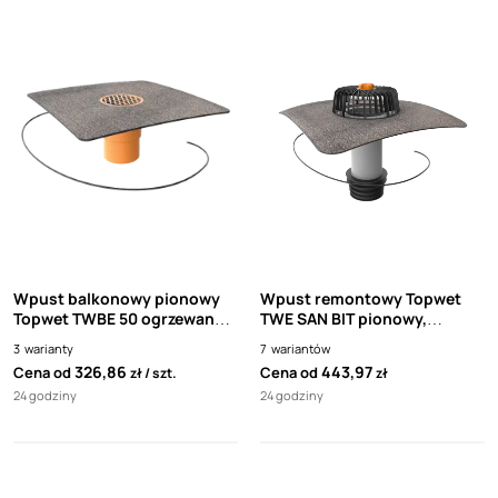
Wpust balkonowy pionowy
Wpust remontowy Topwet
Topwet TWBE 50 ogrzewany z
TWE SAN BIT pionowy,
koszem stalowym
kołnierz z papy
3
warianty
7
wariantów
termozgrzewalnej, kosz
326,86
443,97
Cena od
Cena od
zł
szt.
zł
ochronny, ogrzewany 230 V z
24 godziny
24 godziny
kablem przyłączającym