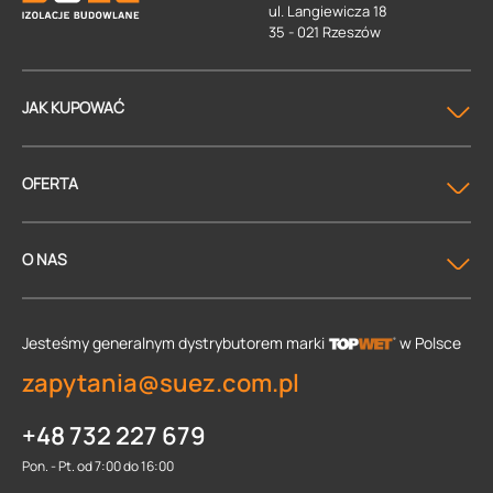
ul. Langiewicza 18
35 - 021 Rzeszów
JAK KUPOWAĆ
OFERTA
O NAS
Jesteśmy generalnym dystrybutorem
marki
w Polsce
zapytania@suez.com.pl
+48 732 227 679
Pon. - Pt. od 7:00 do 16:00