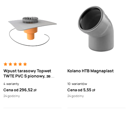
Wpust tarasowy Topwet
Kolano HTB Magnaplast
TWTE PVC S pionowy, ze
zintegrowanym kołnierzem z
4
warianty
10
wariantów
folii hydroizolacyjnej na bazie
296,52
5,55
Cena od
Cena od
zł
zł
PVC, ogrzewany 230 V z
24 godziny
24 godziny
kablem przyłączającym , z
koszem ochronnym