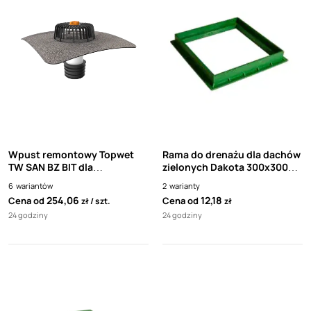
Wpust remontowy Topwet
Rama do drenażu dla dachów
TW SAN BZ BIT dla
zielonych Dakota 300x300
nieocieplanych dachów, kosz
mm
6
wariantów
2
warianty
ochronny
254,06
12,18
Cena od
Cena od
zł
szt.
zł
24 godziny
24 godziny