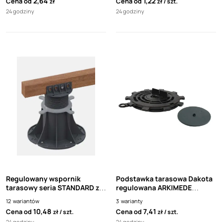
2,64
1,22
Cena od
Cena od
zł
zł
szt.
tarasów wentylowanych),
24 godziny
24 godziny
grubość 1mm
Regulowany wspornik
Podstawka tarasowa Dakota
tarasowy seria STANDARD z
regulowana ARKIMEDE
adapterem do mocowania
adapter do płytek 4mm
12
wariantów
3
warianty
legara lub płytki
10,48
7,41
Cena od
Cena od
zł
szt.
zł
szt.
24 godziny
24 godziny