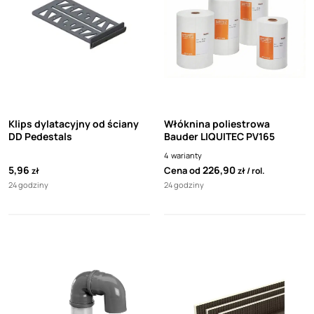
Klips dylatacyjny od ściany
Włóknina poliestrowa
DD Pedestals
Bauder LIQUITEC PV165
4
warianty
5,96
226,90
Cena od
zł
zł
rol.
24 godziny
24 godziny