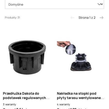
Strona 1 z 2
Produkty: 31
Przedłużka Dakota do
Nakładka na stopki pod
podstawek regulowanych
płyty tarasu wentylowanego
ARKIMEDE
(podkładka pod płytki
3
warianty
4
warianty
tarasowe w systemie