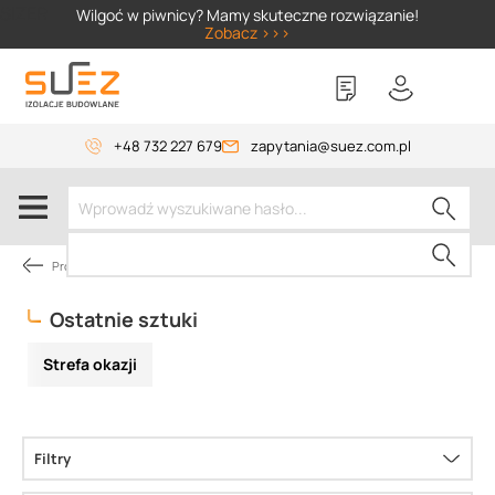
SIZER
Wilgoć w piwnicy? Mamy skuteczne rozwiązanie!
Zobacz >>>
+48 732 227 679
zapytania@suez.com.pl
Promocje
Ostatnie sztuki
Strefa okazji
Filtry