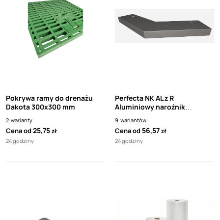
Pokrywa ramy do drenażu
Perfecta NK AL z R
Dakota 300x300 mm
Aluminiowy narożnik
zewnętrzny kąt regulowany
2
warianty
9
wariantów
do profili okapowych PK AL
25,75
56,57
Cena od
Cena od
zł
zł
oraz PK AL flex
24 godziny
24 godziny