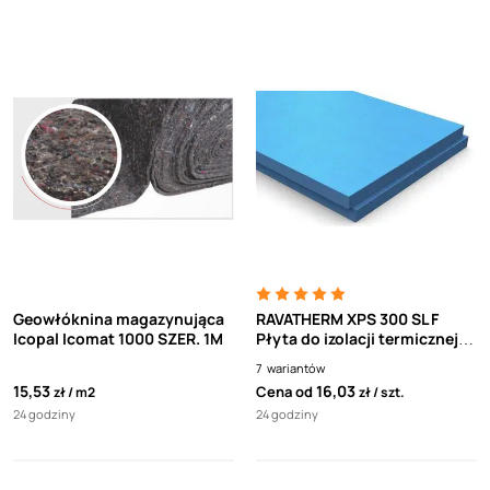
Geowłóknina magazynująca
RAVATHERM XPS 300 SL F
Icopal Icomat 1000 SZER. 1M
Płyta do izolacji termicznej
60 x 125 cm(polistyren
7
wariantów
ekstrudowany XPS,
15,53
16,03
Cena od
zł
m2
zł
szt.
styrodur) 0,75m2
24 godziny
24 godziny