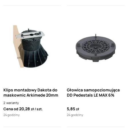
Klips montażowy Dakota do
Głowica samopoziomująca
maskownic Arkimede 20mm
DD Pedestals LE MAX 6%
2
warianty
20,28
5,85
Cena od
zł
szt.
zł
24 godziny
24 godziny