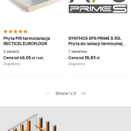
Płyta PIR termoizolacja
SYNTHOS XPS PRIME S 30L
RECTICEL EUROFLOOR
Płyta do izolacji termicznej
(polistyren ekstrudowany
3
warianty
7
wariantów
XPS, styrodur) 0,75 m2
46,05
36,83
Cena od
Cena od
zł
szt.
zł
24 godziny
24 godziny
Strona 1 z 2