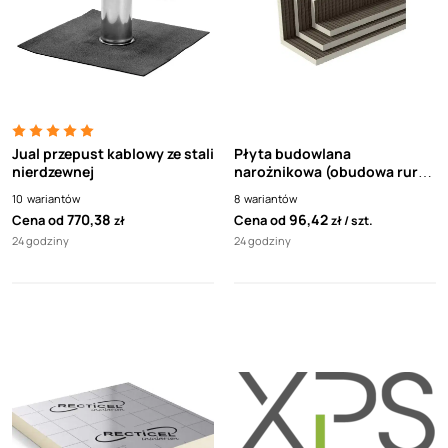
Jual przepust kablowy ze stali
Płyta budowlana
nierdzewnej
narożnikowa (obudowa rur)
BOTAMENT RK (1 sztuka)
10
wariantów
8
wariantów
770,38
96,42
Cena od
Cena od
zł
zł
szt.
24 godziny
24 godziny