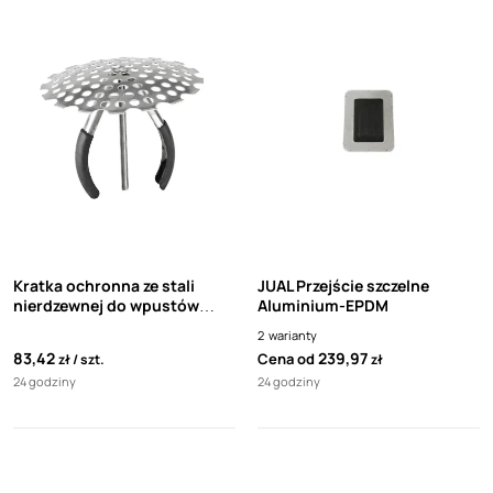
Kratka ochronna ze stali
JUAL Przejście szczelne
nierdzewnej do wpustów
Aluminium-EPDM
50mm-110mm Jual
2
warianty
83,42
239,97
Cena od
zł
szt.
zł
24 godziny
24 godziny