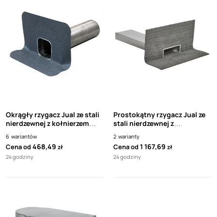
Okrągły rzygacz Jual ze stali
Prostokątny rzygacz Jual ze
nierdzewnej z kołnierzem
stali nierdzewnej z
hydroizolacji
kołnierzem papowym
6
wariantów
2
warianty
468,49
1 167,69
Cena od
Cena od
zł
zł
24 godziny
24 godziny