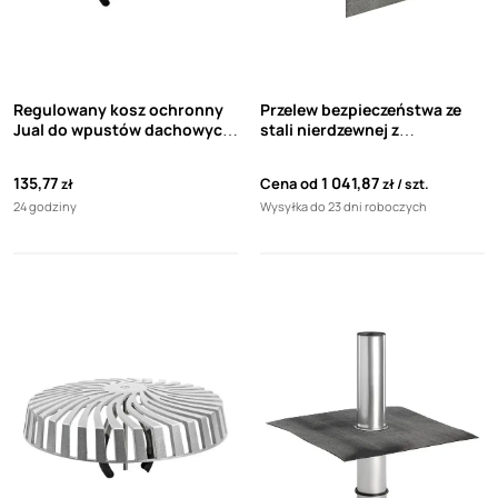
Regulowany kosz ochronny
Przelew bezpieczeństwa ze
Jual do wpustów dachowych
stali nierdzewnej z
typu monsoon
kołnierzem z PVC Protan
Light Grey zakończenie rury
135,77
1 041,87
Cena od
zł
zł
szt.
proste 90° Jual
24 godziny
Wysyłka do 23 dni roboczych