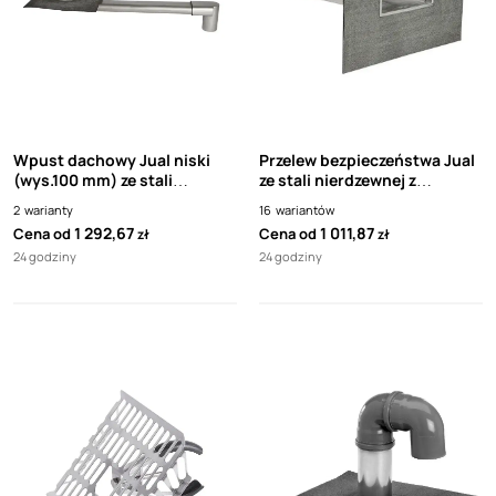
Wpust dachowy Jual niski
Przelew bezpieczeństwa Jual
(wys.100 mm) ze stali
ze stali nierdzewnej z
nierdzewnej DN160
kołnierzem papowym
2
warianty
16
wariantów
1 292,67
1 011,87
Cena od
Cena od
zł
zł
24 godziny
24 godziny