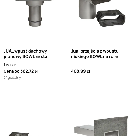
JUAL wpust dachowy
Jual przejście z wpustu
pionowy BOWL ze stali
niskiego BOWL na rurę
nierdzewnej z kołnierzem
spustową DN100 (98mm)
1
wariant
bitumicznym DN110
362,72
408,99
Cena od
zł
zł
24 godziny