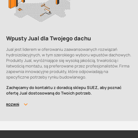
Wpusty Jual dla Twojego dachu
Jual jest liderem w oferowaniu zaawansowanych rozwiązań
hydroizolacyjnych, w tym szerokiego wyboru wpustów dachowych.
Produkty Jual, wyróżniające się wysoką jakością, trwałością i
łatwością montażu, są preferowane przez profesjonalistów. Firma
zapewnia innowacyjne produkty, które odpowiadają na
specyficzne potrzeby rynku budowlanego.
Zachęcamy do kontaktu z doradcą sklepu SUEZ, aby poznać
ofertę Jual dostosowaną do Twoich potrzeb.
ROZWIŃ
Oferta Jual
Oferta Jual obejmuje szeroką gamę produktów dla dachów i fasad,
wyróżniających się innowacyjnością i dopasowaniem do
indywidualnych potrzeb klientów. Wśród nich znajdują się wpusty
dachowe, które stanowią kluczowy element każdego systemu