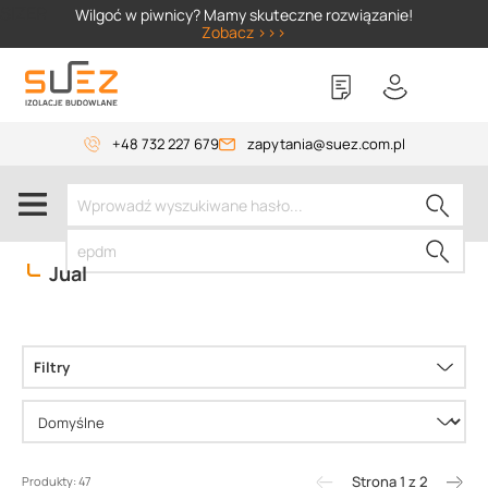
SIZER
Wilgoć w piwnicy? Mamy skuteczne rozwiązanie!
Zobacz >>>
+48 732 227 679
zapytania@suez.com.pl
Jual
Filtry
Strona 1 z 2
Produkty: 47