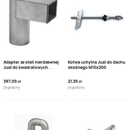
Adapter ze stali nierdzewnej
Kotwa uchylna Jual do dachu
Jual do kwadratowych
skośnego M10x200
rzygaczy na rurę spustową
95x56 mm, ⌀98
397,09
21,39
zł
zł
24 godziny
24 godziny