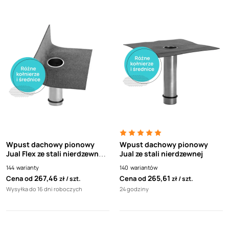
Wpust dachowy pionowy
Wpust dachowy pionowy
Jual Flex ze stali nierdzewnej i
Jual ze stali nierdzewnej
elastycznym kołnierzem
144
warianty
140
wariantów
267,46
265,61
Cena od
Cena od
zł
szt.
zł
szt.
Wysyłka do 16 dni roboczych
24 godziny