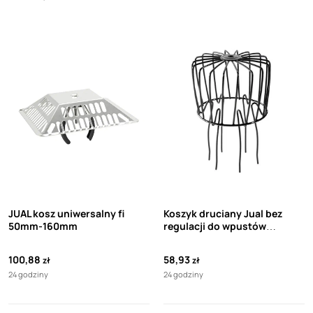
JUAL kosz uniwersalny fi
Koszyk druciany Jual bez
50mm-160mm
regulacji do wpustów
dachowych o średnicy 63-110
mm
100,88
58,93
zł
zł
24 godziny
24 godziny