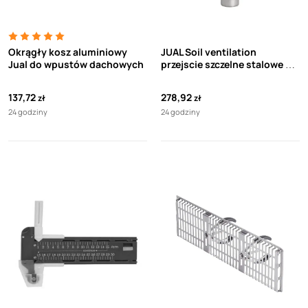
Okrągły kosz aluminiowy
JUAL Soil ventilation
Jual do wpustów dachowych
przejscie szczelne stalowe fi
90 BIT
137,72
278,92
zł
zł
24 godziny
24 godziny