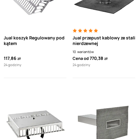
Jual koszyk Regulowany pod
Jual przepust kablowy ze stali
kątem
nierdzewnej
10
wariantów
117,86
770,38
Cena od
zł
zł
24 godziny
24 godziny