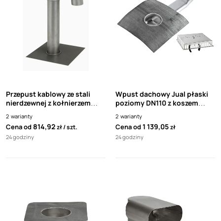
Przepust kablowy ze stali
Wpust dachowy Jual płaski
nierdzewnej z kołnierzem
poziomy DN110 z koszem
PVC Sikaplan Light Gray
ochronnym
2
warianty
2
warianty
kolano stal nierdzewna Jual
814,92
1 139,05
Cena od
Cena od
zł
szt.
zł
24 godziny
24 godziny