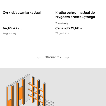
Cyrkiel/suwmiarka Jual
Kratka ochronna Jual do
rzygacza prostokątnego
2
warianty
64,65
232,60
Cena od
zł
szt.
zł
24 godziny
24 godziny
Strona 1 z 2