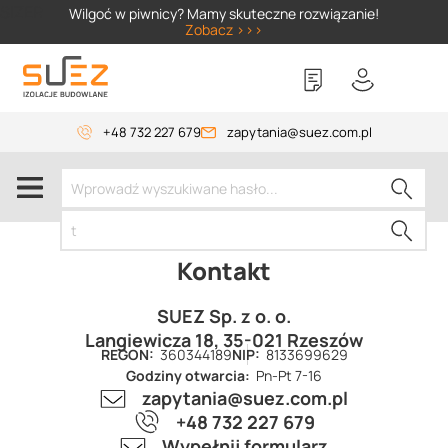
SIZER
Wilgoć w piwnicy? Mamy skuteczne rozwiązanie!
Zobacz >>>
+48 732 227 679
zapytania@suez.com.pl
Kontakt
SUEZ Sp. z o. o.
Langiewicza 18, 35-021 Rzeszów
REGON:
360344189
NIP:
8133699629
Godziny otwarcia:
Pn-Pt 7-16
zapytania@suez.com.pl
+48 732 227 679
Wypełnij formularz