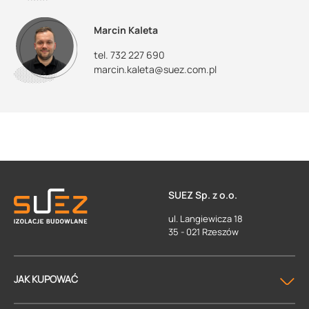
Marcin Kaleta
tel. 732 227 690
marcin.kaleta@suez.com.pl
SUEZ Sp. z o.o.
ul. Langiewicza 18
35 - 021 Rzeszów
JAK KUPOWAĆ