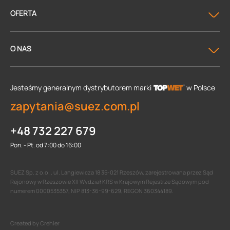
OFERTA
O NAS
Jesteśmy generalnym dystrybutorem
marki
w Polsce
zapytania@suez.com.pl
+48 732 227 679
Pon. - Pt. od 7:00 do 16:00
SUEZ Sp. z o.o. , ul. Langiewicza 18 35-021 Rzeszów, zarejestrowana przez Sąd
Rejonowy w Rzeszowie XII Wydział KRS w Krajowym Rejestrze Sądowym pod
numerem 0000535357, NIP 813-36-99-629, REGON 360344189.
Created by Crehler