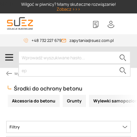
SIZER
Wilgoć w piwnicy? Mamy skuteczne rozwiązanie!
Zobacz >>>
+48 732 227 679
zapytania@suez.com.pl
Wylewki, materiały do betonu
Środki do ochrony betonu
Akcesoria do betonu
Grunty
Wylewki samopoziomu
Filtry