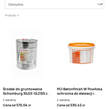
Produkty: 4
Środek do gruntowania
PCI Betonfinish W Powłoka
Schomburg SILEX-GLOSS z
ochronna do elewacji i
nabłyszczającym efektem
obiektów inżynierskich
2
warianty
2
warianty
(Masterseal 368) (11l)
570,04
530,42
Cena od
Cena od
zł
zł