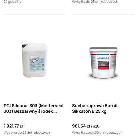
24 godziny
Wysyłka do 23 dni roboczych
PCI Silconal 303 (Masterseal
Sucha zaprawa Bornit
303) Bezbarwny środek
Sikkaton B 25 kg
hydrofobowy do ochrony
powierzchni betonowych w
1 921,77
961,64
zł
zł
szt.
postaci wodnego roztworu
Wysyłka do 23 dni roboczych
Wysyłka za ok.30 dni roboczych
alkoksysilan alkilu (20 L)