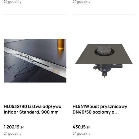
24 godziny
24 godziny
HL053S/90 Listwa odpływu
HL541Wpust prysznicowy
Infloor Standard, 900 mm
DN40/50 poziomy o
regulowanej wysokości
zabudowy
1 202,19
430,15
zł
zł
24 godziny
24 godziny