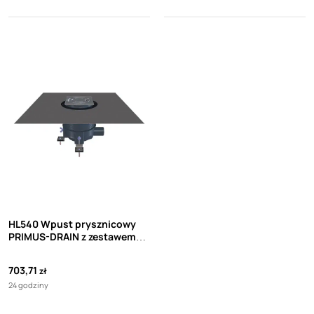
HL540 Wpust prysznicowy
PRIMUS-DRAIN z zestawem
uszczelniającym i blokadą
zapachów
703,71
zł
24 godziny