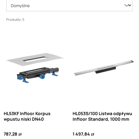
Produkty: 5
HL53KF Infloor Korpus
HL053S/100 Listwa odpływu
wpustu niski DN40
Infloor Standard, 1000 mm
787,28
1 497,84
zł
zł