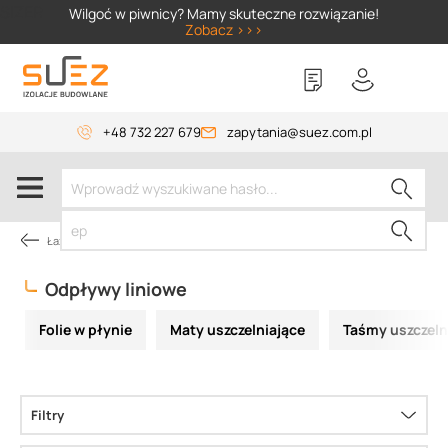
SIZER
Wilgoć w piwnicy? Mamy skuteczne rozwiązanie!
Zobacz >>>
+48 732 227 679
zapytania@suez.com.pl
Łazienka
Odpływy liniowe
Folie w płynie
Maty uszczelniające
Taśmy uszczelni
Filtry