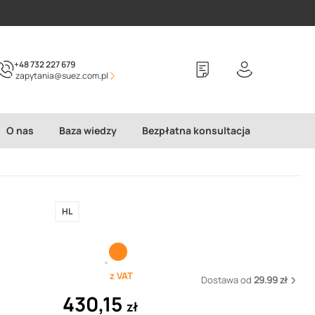
+48 732 227 679
zapytania@suez.com.pl
O nas
Baza wiedzy
Bezpłatna konsultacja
HL
z VAT
Dostawa od
29.99 zł
430,15
zł