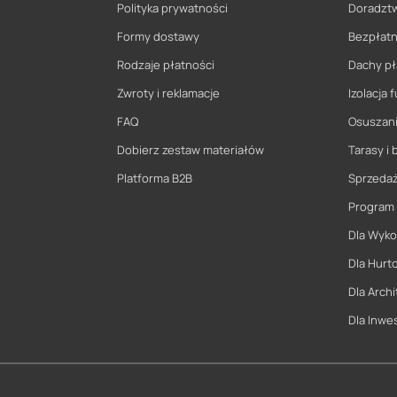
Polityka prywatności
Doradzt
Formy dostawy
Bezpłatn
Rodzaje płatności
Dachy pł
Zwroty i reklamacje
Izolacja
FAQ
Osuszani
Dobierz zestaw materiałów
Tarasy i 
Platforma B2B
Sprzeda
Program
Dla Wyk
Dla Hurt
Dla Archi
Dla Inwe