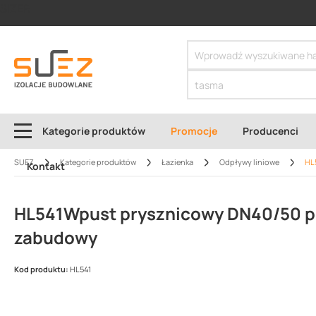
SIZER
Kategorie produktów
Promocje
Producenci
SUEZ
Kategorie produktów
Łazienka
Odpływy liniowe
HL
Kontakt
HL541Wpust prysznicowy DN40/50 p
zabudowy
Kod produktu:
HL541