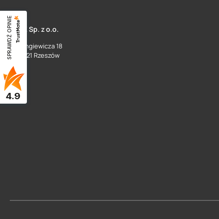
SPRAWDŹ OPINIE
SUEZ Sp. z o.o.
ul. Langiewicza 18
35 - 021 Rzeszów
4.9