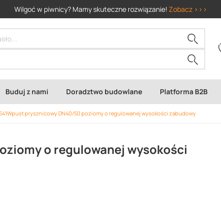
Wilgoć w piwnicy? Mamy skuteczne rozwiązanie!
Zobacz >>>
Buduj z nami
Doradztwo budowlane
Platforma B2B
541Wpust prysznicowy DN40/50 poziomy o regulowanej wysokości zabudowy
oziomy o regulowanej wysokości