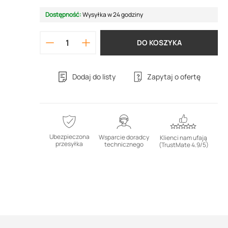
Dostępność:
Wysyłka w 24 godziny
DO KOSZYKA
Dodaj do listy
Zapytaj o ofertę
Ubezpieczona
Wsparcie doradcy
Klienci nam ufają
przesyłka
technicznego
(TrustMate 4.9/5)