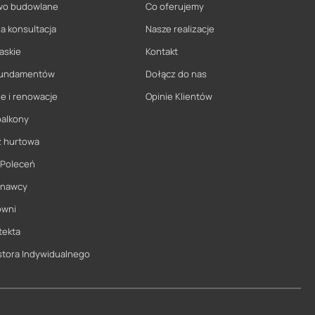
wo budowlane
Co oferujemy
a konsultacja
Nasze realizacje
askie
Kontakt
 fundamentów
Dołącz do nas
e i renowacje
Opinie Klientów
balkony
ż hurtowa
 Poleceń
onawcy
owni
tekta
stora Indywidualnego