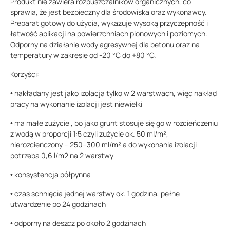
Produkt nie zawiera rozpuszczalników organicznych, co
sprawia, że jest bezpieczny dla środowiska oraz wykonawcy.
Preparat gotowy do użycia, wykazuje wysoką przyczepność i
łatwość aplikacji na powierzchniach pionowych i poziomych.
Odporny na działanie wody agresywnej dla betonu oraz na
temperatury w zakresie od -20 °C do +80 °C.
Korzyści:
• nakładany jest jako izolacja tylko w 2 warstwach, więc nakład
pracy na wykonanie izolacji jest niewielki
• ma małe zużycie , bo jako grunt stosuje się go w rozcieńczeniu
z wodą w proporcji 1:5 czyli zużycie ok. 50 ml/m²,
nierozcieńczony – 250–300 ml/m² a do wykonania izolacji
potrzeba 0,6 l/m2 na 2 warstwy
• konsystencja półpynna
• czas schnięcia jednej warstwy ok. 1 godzina, pełne
utwardzenie po 24 godzinach
• odporny na deszcz po około 2 godzinach