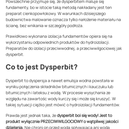
Powszechnie przyjmuje się, że dysperbitem maluje się
fundamenty, bo w istocie taką metodą nakładany jest ten
preparat cienkopowłokowy. W warunkach dzisiejszego
budownictwa malowanie oznacza tylko nałożenie materiału na
ścianę, bez wnikania w szczegóły podłoża.
Prawidłowo wykonana izolacja fundamentów opiera się na
wykorzystaniu odpowiednich produktów do hydroizolacji.
Preparatów do izolacji przeciwwodnej, a przeciwwilgociowej jak
dysperbit.
Co to jest Dysperbit?
Dysperbit to dyspersja a nawet emulsja wodna powstała w
wyniku połączenia składników bitumicznych i kauczuku lub
bitumicznych i lateksu z wodą. W procesie wysychania ze
względu na zawartośc wody kurczy się i może się kruszyć. W
takiej sytuacji ciężko jest mówić o hydroizolacji fundamentów.
Prawda jest jednak taka, że
dysperbit boi się wody! Jest to
produkt wyłącznie PRZECIWWILGOCIOWY o wątpliwej jakości
działania.
Nie chroni on przed wodą spływającą ani wodą