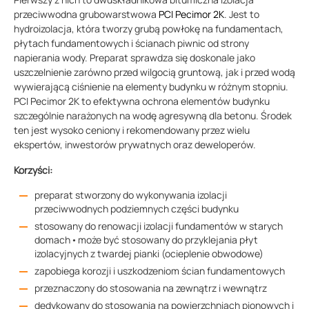
przeciwwodna grubowarstwowa
PCI Pecimor 2K
. Jest to
hydroizolacja, która tworzy grubą powłokę na fundamentach,
płytach fundamentowych i ścianach piwnic od strony
napierania wody. Preparat sprawdza się doskonale jako
uszczelnienie zarówno przed wilgocią gruntową, jak i przed wodą
wywierającą ciśnienie na elementy budynku w różnym stopniu.
PCI Pecimor 2K to efektywna ochrona elementów budynku
szczególnie narażonych na wodę agresywną dla betonu. Środek
ten jest wysoko ceniony i rekomendowany przez wielu
ekspertów, inwestorów prywatnych oraz deweloperów.
Korzyści:
preparat stworzony do wykonywania izolacji
przeciwwodnych podziemnych części budynku
stosowany do renowacji izolacji fundamentów w starych
domach • może być stosowany do przyklejania płyt
izolacyjnych z twardej pianki (ocieplenie obwodowe)
zapobiega korozji i uszkodzeniom ścian fundamentowych
przeznaczony do stosowania na zewnątrz i wewnątrz
dedykowany do stosowania na powierzchniach pionowych i