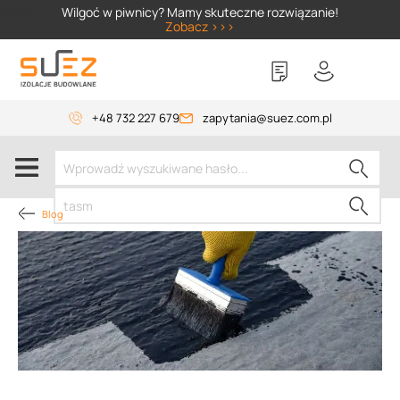
SIZER
Wilgoć w piwnicy? Mamy skuteczne rozwiązanie!
Zobacz >>>
+48 732 227 679
zapytania@suez.com.pl
Blog