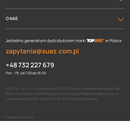
O NAS
Jesteśmy generalnym dystrybutorem
marki
w Polsce
zapytania@suez.com.pl
+48 732 227 679
Pon. - Pt. od 7:00 do 16:00
SUEZ Sp. z o.o. , ul. Langiewicza 18 35-021 Rzeszów, zarejestrowana przez Sąd
Rejonowy w Rzeszowie XII Wydział KRS w Krajowym Rejestrze Sądowym pod
numerem 0000535357, NIP 813-36-99-629, REGON 360344189.
Created by Crehler