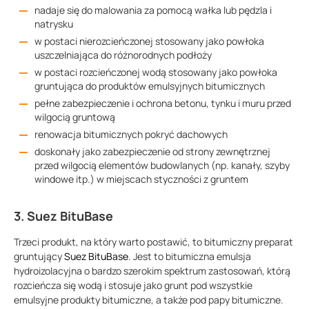
nadaje się do malowania za pomocą wałka lub pędzla i
natrysku
w postaci nierozcieńczonej stosowany jako powłoka
uszczelniająca do różnorodnych podłoży
w postaci rozcieńczonej wodą stosowany jako powłoka
gruntująca do produktów emulsyjnych bitumicznych
pełne zabezpieczenie i ochrona betonu, tynku i muru przed
wilgocią gruntową
renowacja bitumicznych pokryć dachowych
doskonały jako zabezpieczenie od strony zewnętrznej
przed wilgocią elementów budowlanych (np. kanały, szyby
windowe itp.) w miejscach styczności z gruntem
3. Suez BituBase
Trzeci produkt, na który warto postawić, to bitumiczny preparat
gruntujący
Suez BituBase
. Jest to bitumiczna emulsja
hydroizolacyjna o bardzo szerokim spektrum zastosowań, którą
rozcieńcza się wodą i stosuje jako grunt pod wszystkie
emulsyjne produkty bitumiczne, a także pod papy bitumiczne.