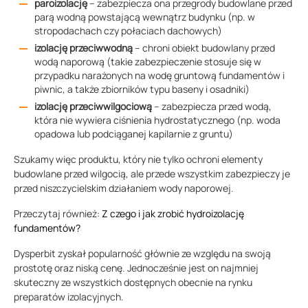
paroizolację
– zabezpiecza ona przegrody budowlane przed
parą wodną powstającą wewnątrz budynku (np. w
stropodachach czy połaciach dachowych)
izolację przeciwwodną
– chroni obiekt budowlany przed
wodą naporową (takie zabezpieczenie stosuje się w
przypadku narażonych na wodę gruntową fundamentów i
piwnic, a także zbiorników typu baseny i osadniki)
izolację przeciwwilgociową
– zabezpiecza przed wodą,
która nie wywiera ciśnienia hydrostatycznego (np. woda
opadowa lub podciąganej kapilarnie z gruntu)
Szukamy więc produktu, który nie tylko ochroni elementy
budowlane przed wilgocią, ale przede wszystkim zabezpieczy je
przed niszczycielskim działaniem wody naporowej.
Przeczytaj również:
Z czego i jak zrobić hydroizolację
fundamentów?
Dysperbit zyskał popularność głównie ze względu na swoją
prostotę oraz niską cenę. Jednocześnie jest on najmniej
skuteczny ze wszystkich dostępnych obecnie na rynku
preparatów izolacyjnych.