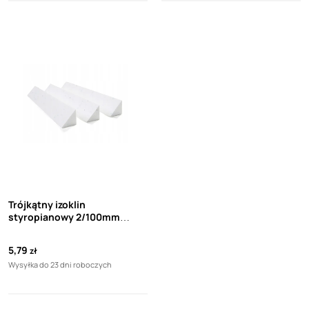
Trójkątny izoklin
styropianowy 2/100mm
ICOPAL (1mb)
5,79
zł
Wysyłka do 23 dni roboczych