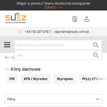
SIZER
Wilgoć w piwnicy? Mamy skuteczne rozwiązanie!
Zobacz >>>
+48 732 227 679
zapytania@suez.com.pl
Termoizolacje
Kliny dachowe
PIR
XPS / Styrodur
Styropian
Płyty EPS lam
Filtry