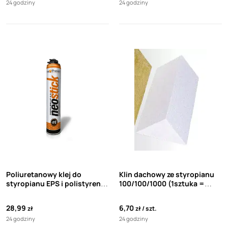
24 godziny
24 godziny
Poliuretanowy klej do
Klin dachowy ze styropianu
styropianu EPS i polistyrenu
100/100/1000 (1sztuka =
extrudowanego XPS
1mb)
NEOSTICK 750 ml
28,99
6,70
zł
zł
szt.
24 godziny
24 godziny