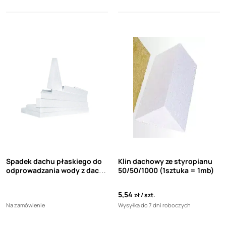
Spadek dachu płaskiego do
Klin dachowy ze styropianu
odprowadzania wody z dachu
50/50/1000 (1sztuka = 1mb)
płaskiego
5,54
zł
szt.
Na zamówienie
Wysyłka do 7 dni roboczych