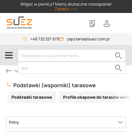
SIZER
Wilgoć w piwnicy? Mamy skuteczne rozwiązanie!
Zobacz >>>
+48 732 227 679
zapytania@suez.com.pl
Tarasy i balkony wentylowane
Podstawki (wsporniki) tarasowe
Podkładki tarasowe
Filtry