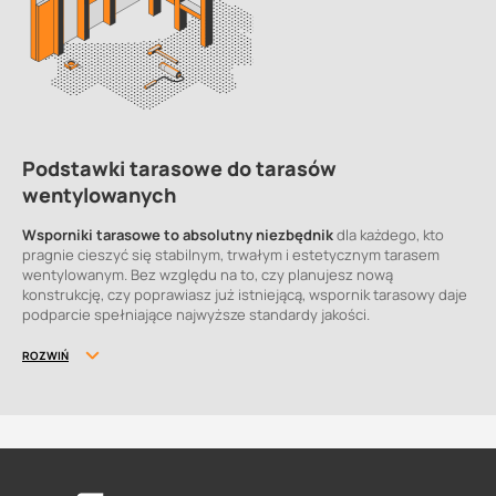
Podstawki tarasowe do tarasów
wentylowanych
Wsporniki tarasowe to absolutny niezbędnik
dla każdego, kto
pragnie cieszyć się stabilnym, trwałym i estetycznym tarasem
wentylowanym. Bez względu na to, czy planujesz nową
konstrukcję, czy poprawiasz już istniejącą, wspornik tarasowy daje
podparcie spełniające najwyższe standardy jakości.
ROZWIŃ
Czym są wsporniki tarasowe?
Wsporniki tarasowe to elementy konstrukcyjne używane w
budownictwie do wspierania i stabilizowania podniesionej warstwy
wykończeniowej tarasów i balkonów.
Podstawki pod płyty
tarasowe umożliwiają zbudowanie tarasu wentylowanego
,
wolnego od wilgoci. Zapewniają lepsze podparcie dla płytek i