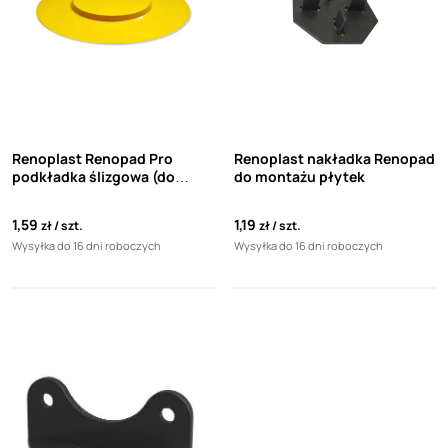
Renoplast Renopad Pro
Renoplast nakładka Renopad
podkładka ślizgowa (do
do montażu płytek
Renopad Pro 11-17, 17-23, 23-
29mm)
1,59
1,19
zł
szt.
zł
szt.
Wysyłka do 16 dni roboczych
Wysyłka do 16 dni roboczych