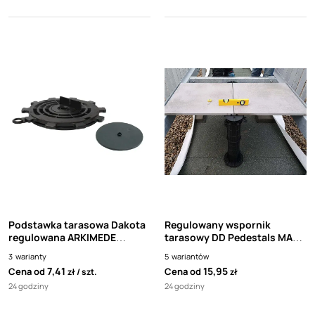
Podstawka tarasowa Dakota
Regulowany wspornik
regulowana ARKIMEDE
tarasowy DD Pedestals MAX z
adapter do płytek 4mm
adapterem
3
warianty
5
wariantów
7,41
15,95
Cena od
Cena od
zł
szt.
zł
24 godziny
24 godziny