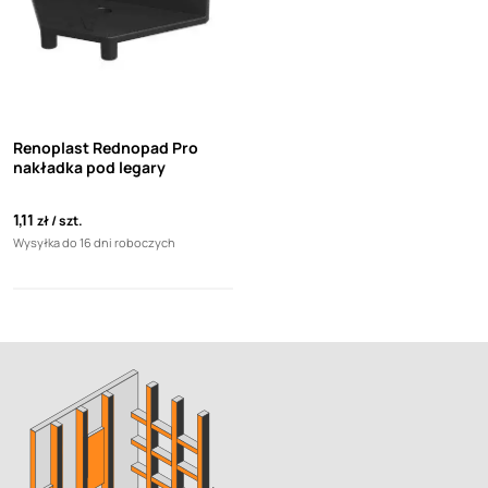
Renoplast Rednopad Pro
nakładka pod legary
1,11
zł
szt.
Wysyłka do 16 dni roboczych