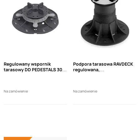
Regulowany wspornik
Podpora tarasowa RAVDECK
tarasowy DD PEDESTALS 30-
regulowana,
45MM adapter do płytek
samopoziomująca do płyt i
3mm
desek
Na zamówienie
Na zamówienie