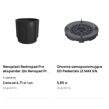
Renoplast Rednopad Pro
Głowica samopoziomująca
ekspander (do Renopad Pro
DD Pedestals LE MAX 6%
173-300)
2
warianty
4,71
5,85
Cena od
zł
szt.
zł
24 godziny
24 godziny