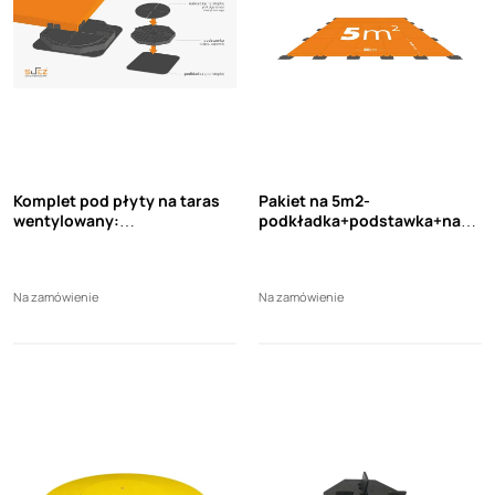
Komplet pod płyty na taras
Pakiet na 5m2-
wentylowany:
podkładka+podstawka+nakł
podkładka+podstawka+nakł
adka pod płyty na taras
adka
wentylowany
Na zamówienie
Na zamówienie