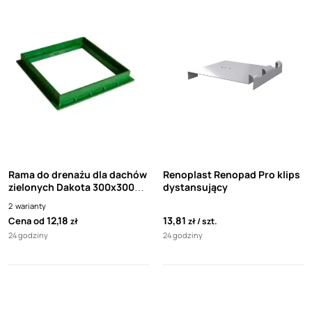
Rama do drenażu dla dachów
Renoplast Renopad Pro klips
zielonych Dakota 300x300
dystansujący
mm
2
warianty
12,18
13,81
Cena od
zł
zł
szt.
24 godziny
24 godziny