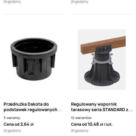
24 godziny
24 godziny
Przedłużka Dakota do
Regulowany wspornik
podstawek regulowanych
tarasowy seria STANDARD z
ARKIMEDE
adapterem do mocowania
3
warianty
12
wariantów
legara lub płytki
2,64
10,48
Cena od
Cena od
zł
zł
szt.
24 godziny
24 godziny