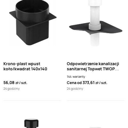
Krono-plast wpust
Odpowietrzenie kanalizacji
koło/kwadrat 140x140
sanitarnej Topwet TWOP
TPO/FPO Bauder Thermoplan
144
warianty
56,08
373,61
Cena od
zł
szt.
zł
szt.
24 godziny
24 godziny