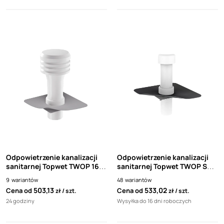
Odpowietrzenie kanalizacji
Odpowietrzenie kanalizacji
sanitarnej Topwet TWOP 160
sanitarnej Topwet TWOP SA
PVC XL biała rura
Flashing biała rura
9
wariantów
48
wariantów
503,13
533,02
Cena od
Cena od
zł
szt.
zł
szt.
24 godziny
Wysyłka do 16 dni roboczych