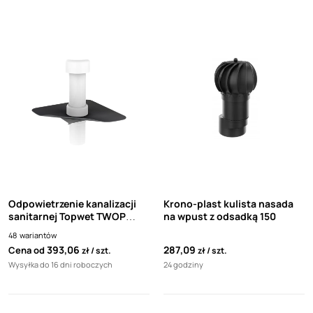
Odpowietrzenie kanalizacji
Krono-plast kulista nasada
sanitarnej Topwet TWOP
na wpust z odsadką 150
Resitrix SKW Full Bond biała
48
wariantów
rura
393,06
287,09
Cena od
zł
szt.
zł
szt.
Wysyłka do 16 dni roboczych
24 godziny