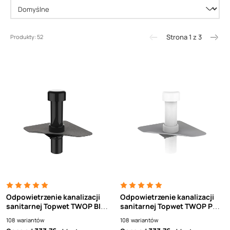
Strona 1 z 3
Produkty: 52
Odpowietrzenie kanalizacji
Odpowietrzenie kanalizacji
sanitarnej Topwet TWOP BIT -
sanitarnej Topwet TWOP PVC
kołnierz z papy
biała rura
108
wariantów
108
wariantów
termozgrzewalnej