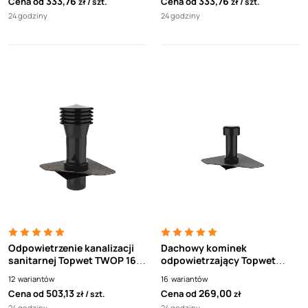
333,76
333,76
Cena od
Cena od
zł
szt.
zł
szt.
24 godziny
24 godziny
Odpowietrzenie kanalizacji
Dachowy kominek
sanitarnej Topwet TWOP 160
odpowietrzający Topwet
BIT XL - kołnierz z papy
TWO BIT, kołnierz z papy
12
wariantów
16
wariantów
termozgrzewalnej
termozgrzewalnej, osłona
503,13
269,00
Cena od
Cena od
zł
szt.
zł
przeciwdeszczowa
24 godziny
24 godziny