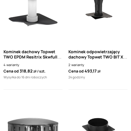
Kominek dachowy Topwet
Kominek odpowietrzający
TWO EPDM Resitrix Skwfull
dachowy Topwet TWO BIT XL
Bond
z osłona przeciwdeszczowa
4
warianty
2
warianty
318,82
493,17
Cena od
Cena od
zł
szt.
zł
Wysyłka do 16 dni roboczych
24 godziny