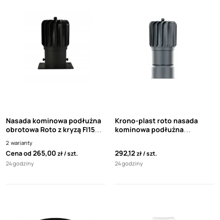
Nasada kominowa podłużna
Krono-plast roto nasada
obrotowa Roto z kryzą FI150
kominowa podłużna
Krono-plast
obrotowa z mufą fi150
2
warianty
265,00
292,12
Cena od
zł
szt.
zł
szt.
24 godziny
24 godziny