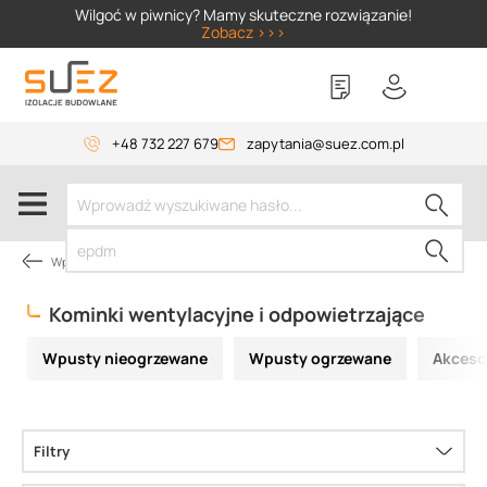
SIZER
Wilgoć w piwnicy? Mamy skuteczne rozwiązanie!
Zobacz >>>
+48 732 227 679
zapytania@suez.com.pl
Wpusty i akcesoria
Kominki wentylacyjne i odpowietrzające
Wpusty nieogrzewane
Wpusty ogrzewane
Akceso
Filtry