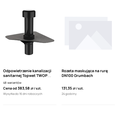
Odpowietrzenie kanalizacji
Rozeta maskująca na rurę
sanitarnej Topwet TWOP
DN100 Grumbach
Resitrix SKW Full Bond
48
wariantów
czarna rura
383,58
131,35
Cena od
zł
szt.
zł
szt.
Wysyłka do 16 dni roboczych
24 godziny