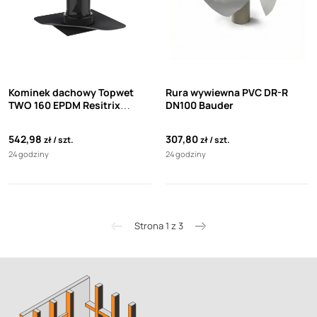
Kominek dachowy Topwet
Rura wywiewna PVC DR-R
TWO 160 EPDM Resitrix
DN100 Bauder
Skwfull Bond
542,98
307,80
zł
szt.
zł
szt.
24 godziny
24 godziny
Strona 1 z 3