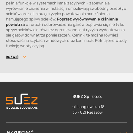
pełnią funkcję w systemach kanalizacyjnych – zapewniają
wyrównanie ciśnienia w instalacji i umożliwiają swobodny przepływ
ścieków oraz eliminując ryzyko powstawania nadciśnienia
hamującego spływ scieków.
Poprzez wyrównywanie ciśnienia
powietrza
w rurach i odprowadzenie gazów poprawia się nie tylko
spływ ścieków ale również ograniczone jest ryzyko wydostawania
sie gazów do wnętrza pomieszczeń. Kominki te można również
stosować na szybach windowych oraz kominach. Pełnią one wtedy
funkcję wentylacyjną.
ROZWIŃ
Kominek wentylacyjny do papy i innych
pokryć dachowych
Kominek wentylacyjny do papy montuje się na warstwie
hydroizolacyjnej wykonanej z papy termozgrzewalnej, natomiast
do dachów krytych membranami stosuje się kominki dopasowane
SUEZ Sp. z o.o.
kołnierzem do konkretnego materiału pokryciowego.
Kominek
wentylacyjny pod papę musi zapewniać
szczelne połączenie
ul. Langiewicza 18
kołnierza z korpusem kominka oraz z powierzchnią dachu – każda
35 - 021 Rzeszów
nieszczelność w tym miejscu staje się potencjalnym źródłem
przecieku. Kominki Topwet rozwiązują oba te problemy z którymi
borykaja sie wykonawcy stosujący tzw. autorskie rozwiązania w
obrębie uszczelnienia rur przechodzących przez dach płaski.
JAK KUPOWAĆ