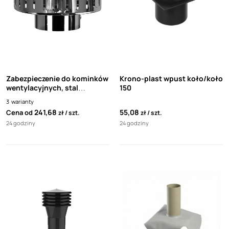
Zabezpieczenie do kominków
Krono-plast wpust koło/koło
wentylacyjnych, stal
150
nierdzewna połysk Jual
3
warianty
241,68
55,08
Cena od
zł
szt.
zł
szt.
24 godziny
24 godziny