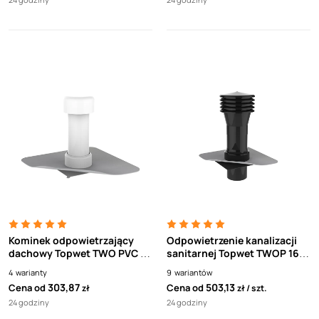
Kominek odpowietrzający
Odpowietrzenie kanalizacji
dachowy Topwet TWO PVC z
sanitarnej Topwet TWOP 160
kołnierzem z folii PVC
PVC XL z kołnierzem z folii
4
warianty
9
wariantów
PVC
303,87
503,13
Cena od
Cena od
zł
zł
szt.
24 godziny
24 godziny