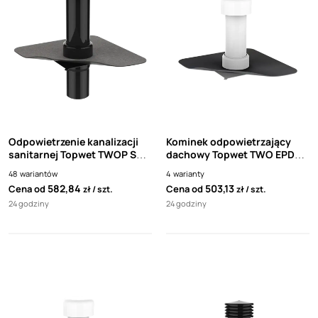
Odpowietrzenie kanalizacji
Kominek odpowietrzający
sanitarnej Topwet TWOP SA
dachowy Topwet TWO EPDM
Flashing czarna rura
Quick Seam SA Flashing
48
wariantów
4
warianty
Firestone
582,84
503,13
Cena od
Cena od
zł
szt.
zł
szt.
24 godziny
24 godziny