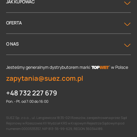
JAK KUPOWAĆ
OFERTA
O NAS
Jesteśmy generalnym dystrybutorem
marki
w Polsce
zapytania@suez.com.pl
+48 732 227 679
Pon. - Pt. od 7:00 do 16:00
SUEZ Sp. z o.o. , ul. Langiewicza 18 35-021 Rzeszów, zarejestrowana przez Sąd
Rejonowy w Rzeszowie XII Wydział KRS w Krajowym Rejestrze Sądowym pod
numerem 0000535357, NIP 813-36-99-629, REGON 360344189.