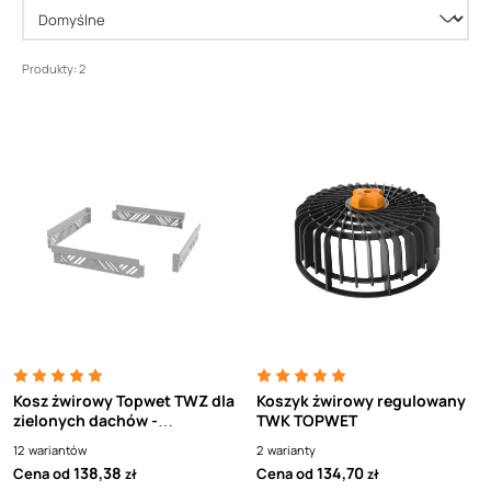
Produkty: 2
Kosz żwirowy Topwet TWZ dla
Koszyk żwirowy regulowany
zielonych dachów -
TWK TOPWET
podwyższenie 50 mm
12
wariantów
2
warianty
300x300
138,38
134,70
Cena od
Cena od
zł
zł