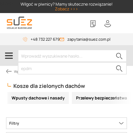
SIZER
Wilgoć w piwnicy? Mamy skuteczne rozwiązanie!
Zobacz >>>
+48 732 227 679
zapytania@suez.com.pl
Wpusty TOPWET
Kosze dla zielonych dachów
Wpusty dachowe i nasady
Przelewy bezpieczeństwa
Filtry