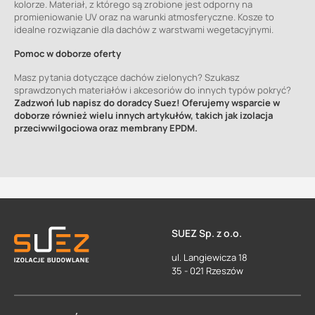
kolorze. Materiał, z którego są zrobione jest odporny na
promieniowanie UV oraz na warunki atmosferyczne. Kosze to
idealne rozwiązanie dla dachów z warstwami wegetacyjnymi.
Pomoc w doborze oferty
Masz pytania dotyczące dachów zielonych? Szukasz
sprawdzonych materiałów i akcesoriów do innych typów pokryć?
Zadzwoń lub napisz do doradcy Suez! Oferujemy wsparcie w
doborze również wielu innych artykułów, takich jak izolacja
przeciwwilgociowa oraz membrany EPDM.
SUEZ Sp. z o.o.
ul. Langiewicza 18
35 - 021 Rzeszów