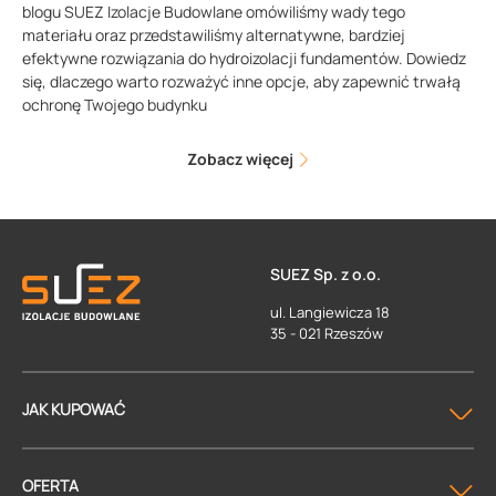
blogu SUEZ Izolacje Budowlane omówiliśmy wady tego
materiału oraz przedstawiliśmy alternatywne, bardziej
efektywne rozwiązania do hydroizolacji fundamentów. Dowiedz
się, dlaczego warto rozważyć inne opcje, aby zapewnić trwałą
ochronę Twojego budynku
Zobacz więcej
SUEZ Sp. z o.o.
ul. Langiewicza 18
35 - 021 Rzeszów
JAK KUPOWAĆ
OFERTA