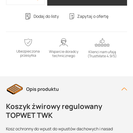
Dodaj do listy
Zapytaj o ofertę
Ubezpieczona
Wsparcie doradcy
Klienci nam ufają
przesyłka
technicznego
(TrustMate 4.9/5)
Opis produktu
Koszyk żwirowy regulowany
TOPWET TWK
Kosz ochronny do wpust do wpustów dachowych i nasad