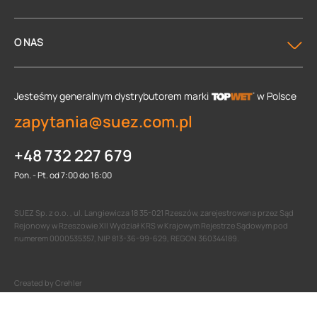
O NAS
Jesteśmy generalnym dystrybutorem
marki
w Polsce
zapytania@suez.com.pl
+48 732 227 679
Pon. - Pt. od 7:00 do 16:00
SUEZ Sp. z o.o. , ul. Langiewicza 18 35-021 Rzeszów, zarejestrowana przez Sąd
Rejonowy w Rzeszowie XII Wydział KRS w Krajowym Rejestrze Sądowym pod
numerem 0000535357, NIP 813-36-99-629, REGON 360344189.
Created by Crehler