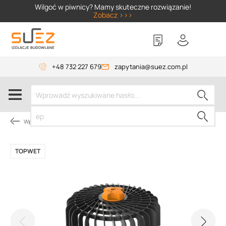
SIZER
Wilgoć w piwnicy? Mamy skuteczne rozwiązanie!
Zobacz >>>
+48 732 227 679
zapytania@suez.com.pl
Wpusty TOPWET
TOPWET