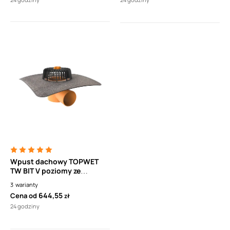
Wpust dachowy TOPWET
TW BIT V poziomy ze
zintegrowanym kołnierzem
3
warianty
bitumicznym
644,55
Cena od
zł
24 godziny