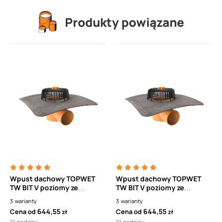
Produkty powiązane
Wpust dachowy TOPWET
Wpust dachowy TOPWET
TW BIT V poziomy ze
TW BIT V poziomy ze
zintegrowanym kołnierzem
zintegrowanym kołnierzem
3
warianty
3
warianty
bitumicznym
bitumicznym
644,55
644,55
Cena od
Cena od
zł
zł
24 godziny
24 godziny