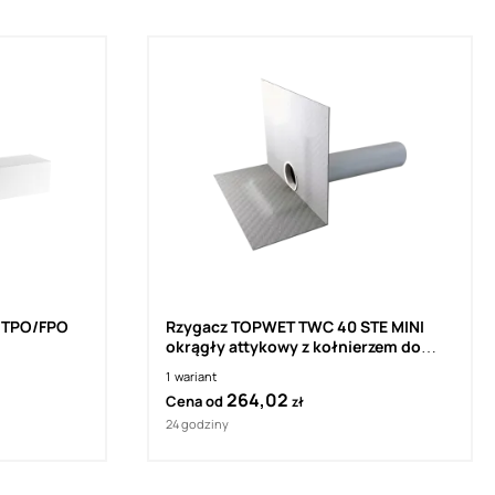
 TPO/FPO
Rzygacz TOPWET TWC 40 STE MINI
okrągły attykowy z kołnierzem do
izolacji szpachlowej
1
wariant
264,02
Cena od
zł
24 godziny