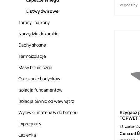
24 godziny
Listwy żwirowe
Tarasy i balkony
Narzędzia dekarskie
Dachy skośne
Termoizolacje
Masy bitumiczne
Osuszanie budynków
Izolacja fundamentów
Izolacja piwnic od wewnątrz
Wylewki, materiały do betonu
Rzygacz 
TOPWET T
Impregnaty
PVC
48
wariantó
8
Cena od
Łazienka
24 godziny