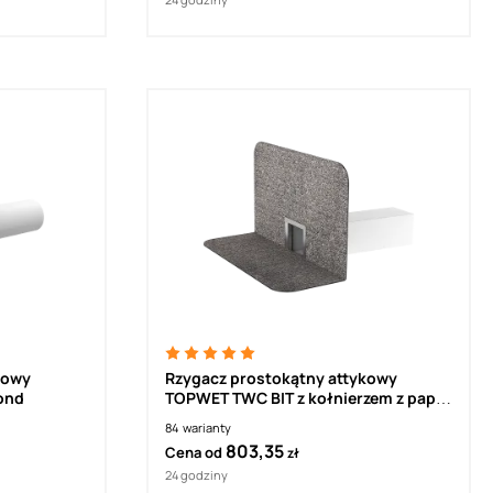
kowy
Rzygacz prostokątny attykowy
bond
TOPWET TWC BIT z kołnierzem z papy
termozgrzewalnej
84
warianty
803,35
Cena od
zł
24 godziny