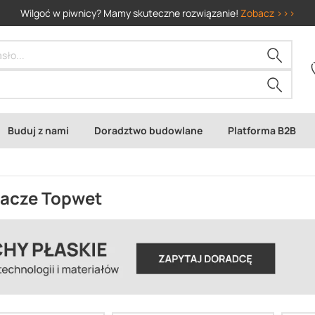
Wilgoć w piwnicy? Mamy skuteczne rozwiązanie!
Zobacz >>>
Buduj z nami
Doradztwo budowlane
Platforma B2B
acze Topwet