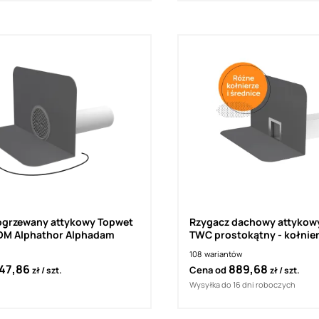
ogrzewany attykowy Topwet
Rzygacz dachowy attykow
M Alphathor Alphadam
TWC prostokątny - kołnie
niestandardowe
108
wariantów
47,86
889,68
Cena od
zł
szt.
zł
szt.
Wysyłka do 16 dni roboczych