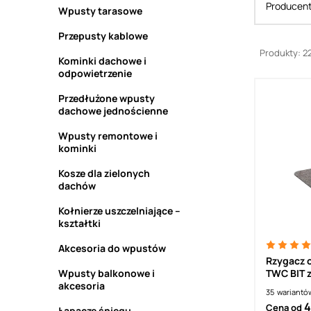
Producen
Wpusty tarasowe
Przepusty kablowe
Produkty: 2
Kominki dachowe i
odpowietrzenie
Przedłużone wpusty
dachowe jednościenne
Wpusty remontowe i
kominki
Kosze dla zielonych
dachów
Kołnierze uszczelniające –
kształtki
Akcesoria do wpustów
Rzygacz 
Wpusty balkonowe i
TWC BIT z
akcesoria
termozgr
35
wariantó
4
Cena od
Łapacze śniegu