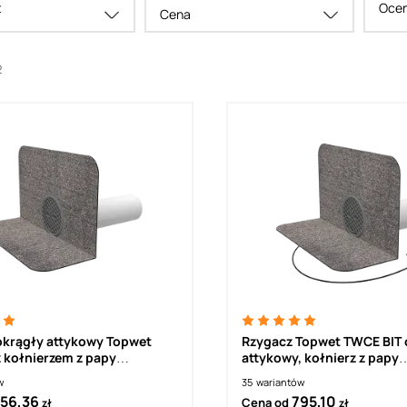
t
Ocen
Cena
2
okrągły attykowy Topwet
Rzygacz Topwet TWCE BIT 
 kołnierzem z papy
attykowy, kołnierz z papy
zewalnej
termozgrzewalnej, krata o
w
35
wariantów
ogrzewany 230 V z kablem
56,36
795,10
Cena od
zł
zł
przyłączającym