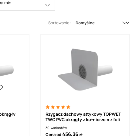
a min.
Sortowanie:
okrągły
Rzygacz dachowy attykowy TOPWET
TWC PVC okrągły z kołnierzem z folii
chronna,
PVC
30
wariantów
456,36
Cena od
zł