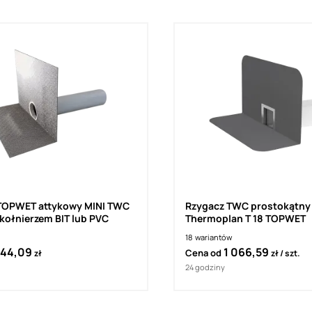
TOPWET attykowy MINI TWC
Rzygacz TWC prostokątny
 kołnierzem BIT lub PVC
Thermoplan T 18 TOPWET
18
wariantów
44,09
1 066,59
Cena od
zł
zł
szt.
24 godziny