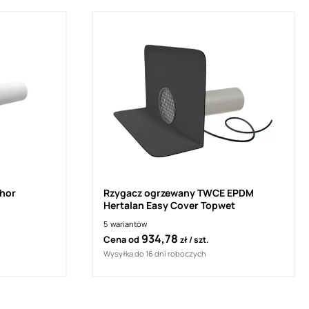
hor
Rzygacz ogrzewany TWCE EPDM
Hertalan Easy Cover Topwet
5
wariantów
934,78
Cena od
zł
szt.
Wysyłka do 16 dni roboczych