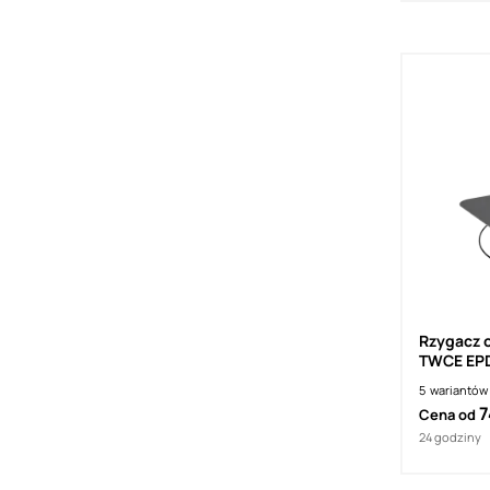
Rzygacz 
TWCE EPD
5
wariantów
7
Cena od
24 godziny