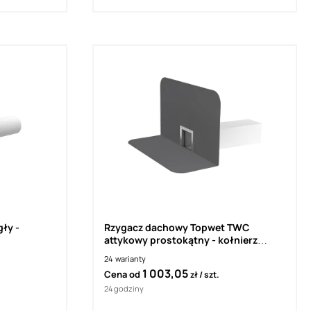
ły -
Rzygacz dachowy Topwet TWC
attykowy prostokątny - kołnierz
EPDM Quick Seam Sa Flashing
24
warianty
1 003,05
Cena od
zł
szt.
24 godziny