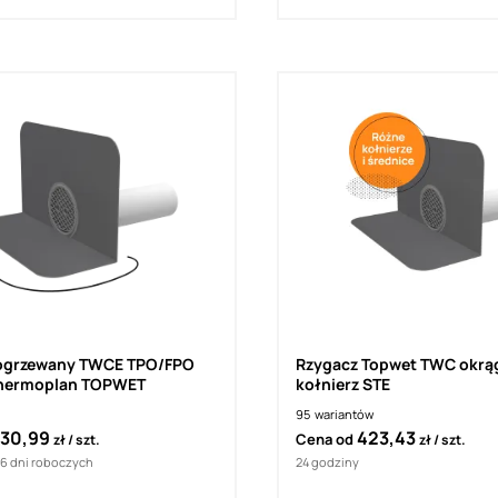
ogrzewany TWCE TPO/FPO
Rzygacz Topwet TWC okrąg
Thermoplan TOPWET
kołnierz STE
95
wariantów
30,99
423,43
Cena od
zł
szt.
zł
szt.
16 dni roboczych
24 godziny