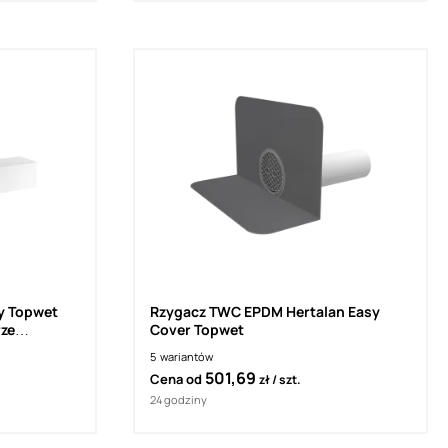
y Topwet
Rzygacz TWC EPDM Hertalan Easy
rze
Cover Topwet
5
wariantów
501,69
Cena od
zł
szt.
24 godziny