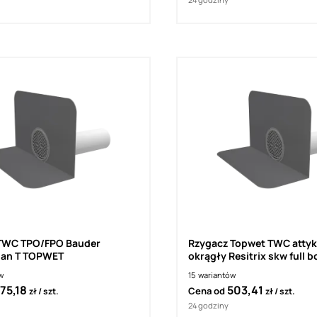
TWC TPO/FPO Bauder
Rzygacz Topwet TWC atty
lan T TOPWET
okrągły Resitrix skw full 
w
15
wariantów
75,18
503,41
Cena od
zł
szt.
zł
szt.
24 godziny