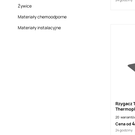
Żywice
Materiały chemoodporne
Materiały instalacyjne
Rzygacz 
Thermop
20
wariantó
4
Cena od
24 godziny