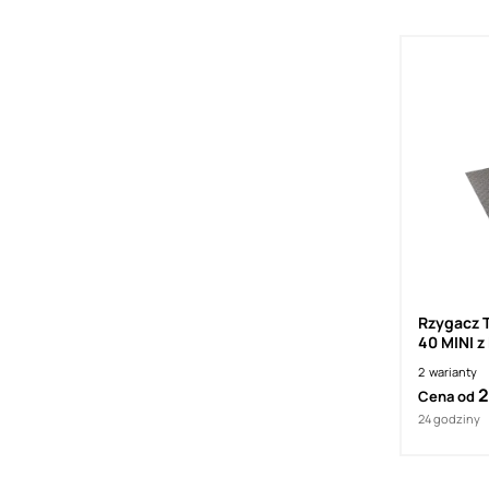
Rzygacz 
40 MINI z
2
warianty
2
Cena od
24 godziny