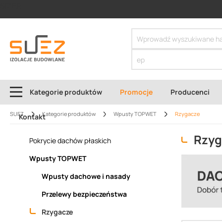
SIZER
Kategorie produktów
Promocje
Producenci
SUEZ
Kategorie produktów
Wpusty TOPWET
Rzygacze
Kontakt
Rzyg
Pokrycie dachów płaskich
Wpusty TOPWET
Wpusty dachowe i nasady
Przelewy bezpieczeństwa
Rzygacze