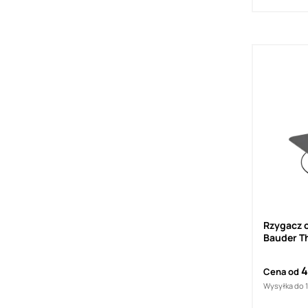
Rzygacz 
Bauder 
4
Cena od
Wysyłka do 