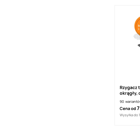
Rzygacz 
okrągły, 
90
wariant
7
Cena od
Wysyłka do 