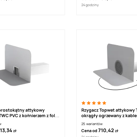
24 godziny
prostokątny attykowy
Rzygacz Topwet attykowy
WC PVC z kołnierzem z folii
okrągły ogrzewany z kabl
przyłączającym
w
25
wariantów
13,34
710,42
Cena od
zł
zł
24 godziny