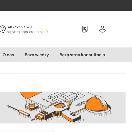
+48 732 227 679
zapytania@suez.com.pl
O nas
Baza wiedzy
Bezpłatna konsultacja