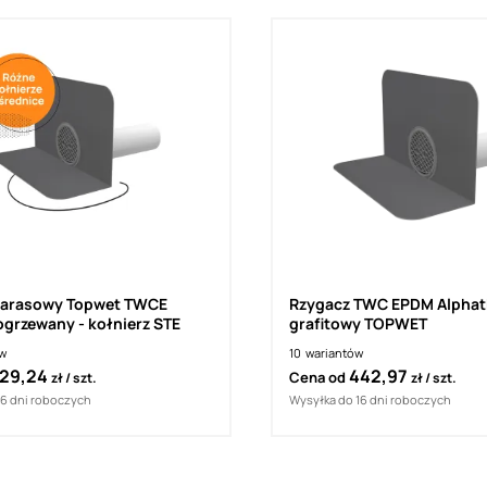
tarasowy Topwet TWCE
Rzygacz TWC EPDM Alphat
ogrzewany - kołnierz STE
grafitowy TOPWET
ów
10
wariantów
29,24
442,97
Cena od
zł
szt.
zł
szt.
16 dni roboczych
Wysyłka do 16 dni roboczych