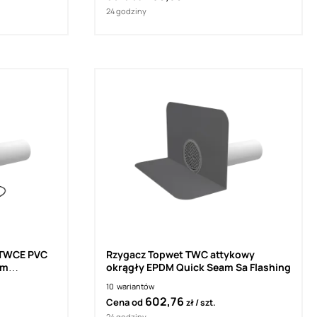
24 godziny
 TWCE PVC
Rzygacz Topwet TWC attykowy
em
okrągły EPDM Quick Seam Sa Flashing
10
wariantów
602,76
Cena od
zł
szt.
24 godziny