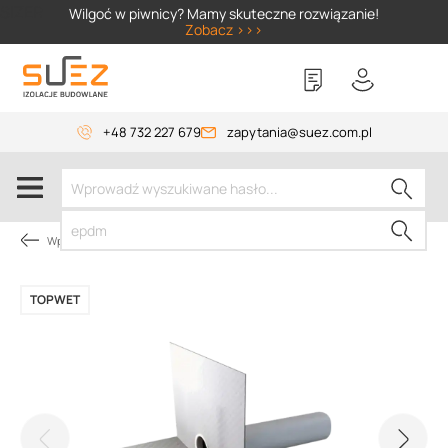
SIZER
Wilgoć w piwnicy? Mamy skuteczne rozwiązanie!
Zobacz >>>
+48 732 227 679
zapytania@suez.com.pl
Wpusty i akcesoria
TOPWET