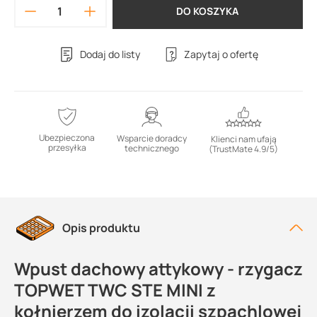
DO KOSZYKA
Dodaj do listy
Zapytaj o ofertę
Ubezpieczona
Wsparcie doradcy
Klienci nam ufają
przesyłka
technicznego
(TrustMate 4.9/5)
Opis produktu
Wpust dachowy attykowy - rzygacz
TOPWET TWC STE MINI z
kołnierzem do izolacji szpachlowej