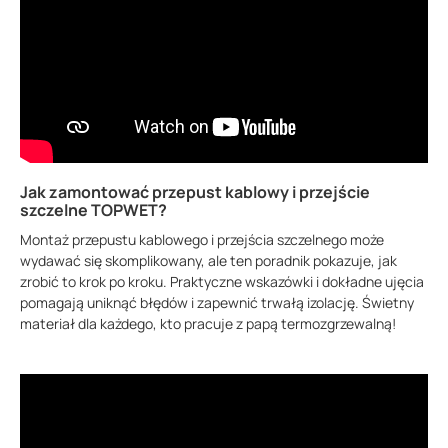
Jak zamontować przepust kablowy i przejście
szczelne TOPWET?
Montaż przepustu kablowego i przejścia szczelnego może
wydawać się skomplikowany, ale ten poradnik pokazuje, jak
zrobić to krok po kroku. Praktyczne wskazówki i dokładne ujęcia
pomagają uniknąć błędów i zapewnić trwałą izolację. Świetny
materiał dla każdego, kto pracuje z papą termozgrzewalną!