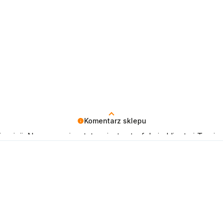
Komentarz sklepu
pinii. Naszym priorytetem jest satysfakcja klienta i Twoja 
czenia!