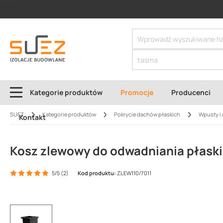
SIZER
Kategorie produktów
Promocje
Producenci
SUEZ
Kategorie produktów
Pokrycie dachów płaskich
Wpusty i 
Kontakt
Kosz zlewowy do odwadniania płaski
5/5 (2)
Kod produktu:
ZLEW110/7011