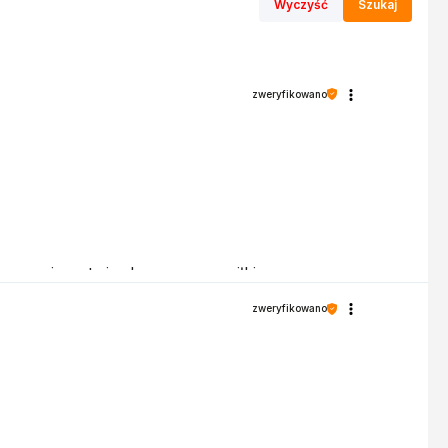
Wyczyść
Szukaj
zweryfikowano
recenzja potwierdza nasze wysiłki -
zweryfikowano