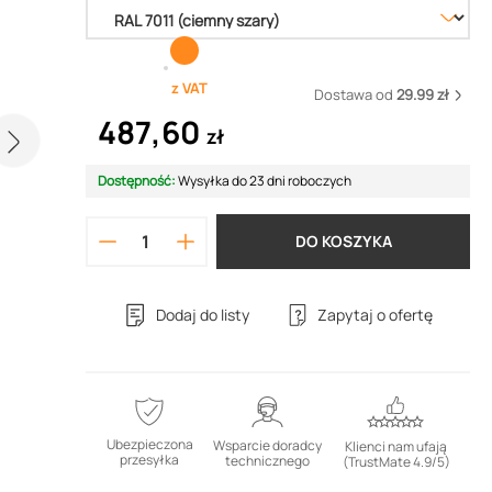
z VAT
Dostawa od
29.99 zł
487,60
zł
Dostępność:
Wysyłka do 23 dni roboczych
DO KOSZYKA
Dodaj do listy
Zapytaj o ofertę
Ubezpieczona
Wsparcie doradcy
Klienci nam ufają
przesyłka
technicznego
(TrustMate 4.9/5)