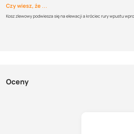
75 mm
80 mm
Czy wiesz, że …
110 mm
90 mm
Kosz zlewowy podwiesza się na elewacji a króciec rury wpustu wp
110 mm
100 mm
125 mm
100 mm
Oceny