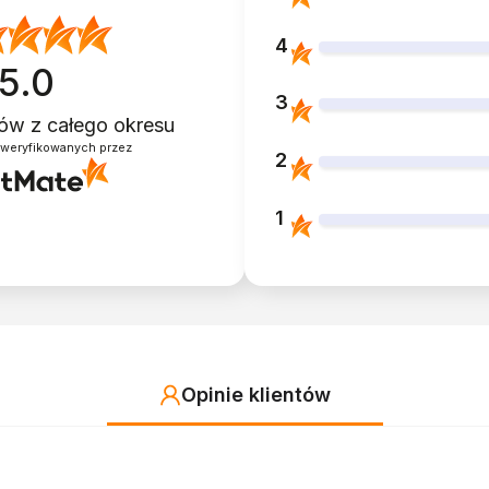
4
5.0
3
ntów
z całego okresu
zweryfikowanych przez
2
1
Opinie klientów