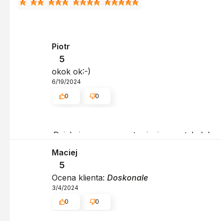
Piotr
5
okok ok:-)
6/19/2024
0
0
Dziękujemy za pozostawienie nam tak dobrej o
dziękujemy raz jeszcze - do szybkiego zoba
Maciej
5
Ocena klienta:
Doskonale
3/4/2024
0
0