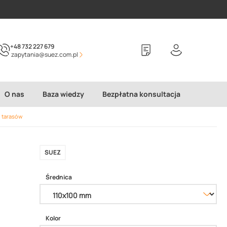
+48 732 227 679
zapytania@suez.com.pl
O nas
Baza wiedzy
Bezpłatna konsultacja
 tarasów
SUEZ
Średnica
Kolor