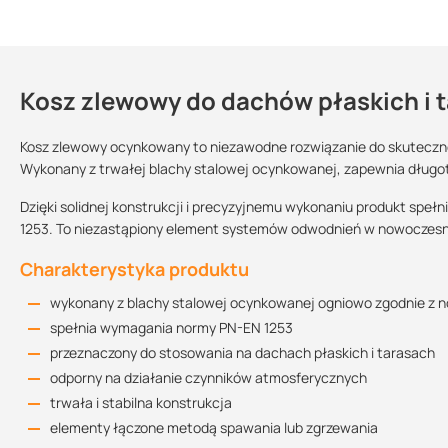
Kosz zlewowy do dachów płaskich i 
Dlaczego warto wybrać kosz zlewow
Kontakt
organiczna powłoka stanowi barierę chemiczną i mechaniczn
Kosz zlewowy ocynkowany to niezawodne rozwiązanie do skuteczne
Wykonany z trwałej blachy stalowej ocynkowanej, zapewnia długo
zaawansowana technologicznie struktura powłoki zapewnia trw
dodatkowo, blachę powlekaną charakteryzuje wyjątkowo duża
Sprzedajemy na:
Podlega zwrotowi?:
Dzięki solidnej konstrukcji i precyzyjnemu wykonaniu produkt sp
estetyczny element łączący rynnę z rurą spustową
sztuki
tak
1253. To niezastąpiony element systemów odwodnień w nowoczes
odprowadzenie wody opadowej z kosza dachowego do rur sp
Kolor:
Charakterystyka produktu
element przejściowy między rurą spustową a wpustem dacho
RAL 7011 (ciemny
RAL 7016 (antracyt)
RAL 8028 (brązowy
lub wpustu z odejściem bocznym
Deklaracja wł
wykonany z blachy stalowej ocynkowanej ogniowo zgodnie z 
szary)
kupując ten produkt w Suez otrzymujesz profesjonalną obsług
spełnia wymagania normy PN-EN 1253
przeznaczony do stosowania na dachach płaskich i tarasach
Dostępne średnice
odporny na działanie czynników atmosferycznych
trwała i stabilna konstrukcja
Średnica wlotu
Średnica wylotu
elementy łączone metodą spawania lub zgrzewania