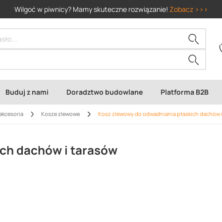
Wilgoć w piwnicy? Mamy skuteczne rozwiązanie!
Zobacz >>>
Buduj z nami
Doradztwo budowlane
Platforma B2B
akcesoria
Kosze zlewowe
Kosz zlewowy do odwadniania płaskich dachów i
ch dachów i tarasów