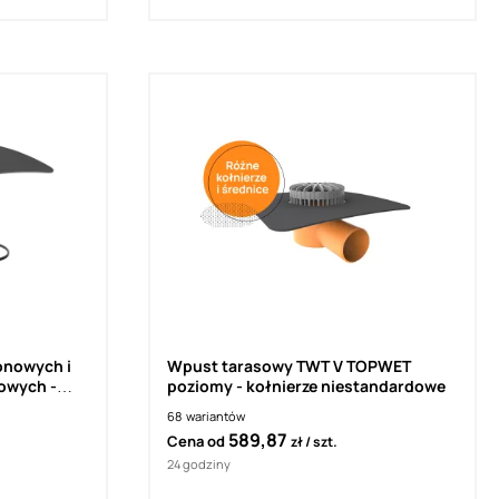
onowych i
Wpust tarasowy TWT V TOPWET
owych -
poziomy - kołnierze niestandardowe
 Sa
68
wariantów
589,87
Cena od
zł
szt.
24 godziny