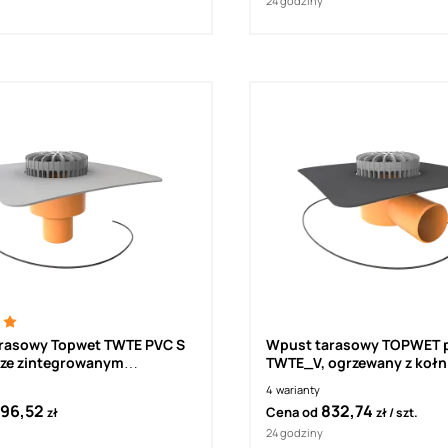
24 godziny
rasowy Topwet TWTE PVC S
Wpust tarasowy TOPWET 
 ze zintegrowanym
TWTE_V, ogrzewany z kołn
m z folii hydroizolacyjnej na
Flashing
4
warianty
, ogrzewany 230 V z kablem
96,52
832,74
Cena od
zł
zł
szt.
jącym , z koszem
ym
24 godziny