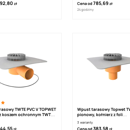
92,80
785,69
Cena od
zł
zł
24 godziny
rasowy TWTE PVC V TOPWET
Wpust tarasowy Topwet T
z koszem ochronnym TWTE
pionowy, kołnierz z foli
hydroizolacyjnej PVC
3
warianty
44,55
383,58
Cena od
zł
zł