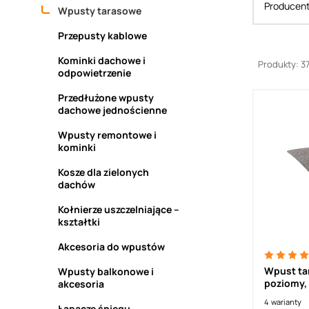
Producen
Wpusty tarasowe
Przepusty kablowe
Kominki dachowe i
Produkty: 3
odpowietrzenie
Przedłużone wpusty
dachowe jednościenne
Wpusty remontowe i
kominki
Kosze dla zielonych
dachów
Kołnierze uszczelniające –
kształtki
Akcesoria do wpustów
Wpust tarasow
Wpusty balkonowe i
akcesoria
4
warianty
Łapacze śniegu