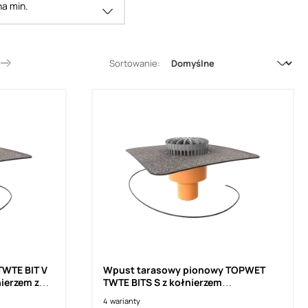
a min.
Sortowanie:
WTE BIT V
Wpust tarasowy pionowy TOPWET
ierzem z
TWTE BITS S z kołnierzem
alt
bitumicznym i ogrzewaniem 230 V
4
warianty