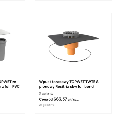
Wpust tarasowy TOPWET TWTE S
z folii PVC
pionowy Resitrix skw full bond
3
warianty
663,37
Cena od
zł
szt.
24 godziny