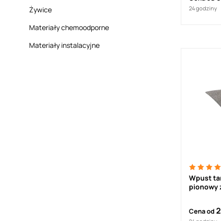
24 godziny
Żywice
Materiały chemoodporne
Materiały instalacyjne
Wpust tarasowy TW
pionowy 
2
Cena od