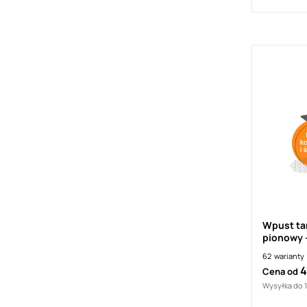
Wpust ta
62
warianty
4
Cena od
Wysyłka do 