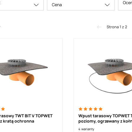
t
Ocen
Cena
Strona 1 z 2
7
y TWT BIT V TOPWET
Wpust tarasowy TOPWET T
poziomy, z kratą ochronna
poziomy, ogrzewany z kołn
modyfikowanego pasa asf
4
warianty