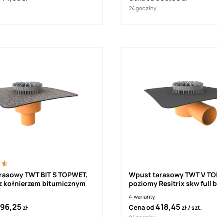
24 godziny
T BIT S TOPWET,
Wpust tarasowy TWT V T
z kołnierzem bitumicznym
poziomy Resitrix skw full 
4
warianty
96,25
418,45
Cena od
zł
zł
szt.