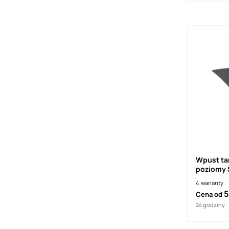
Wpust ta
poziomy 
4
warianty
5
Cena od
24 godziny