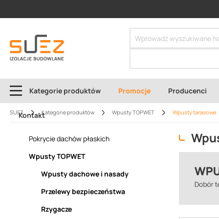
SIZER
Kategorie produktów
Promocje
Producenci
SUEZ
Kategorie produktów
Wpusty TOPWET
Wpusty tarasowe
Kontakt
Wpus
Pokrycie dachów płaskich
Wpusty TOPWET
Wpusty dachowe i nasady
Przelewy bezpieczeństwa
Rzygacze