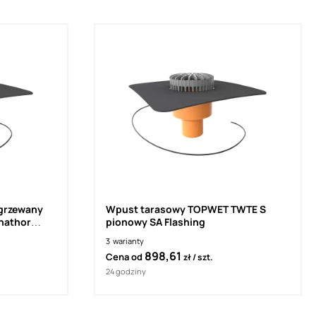
grzewany
Wpust tarasowy TOPWET TWTE S
hathor
pionowy SA Flashing
3
warianty
898,61
Cena od
zł
szt.
24 godziny