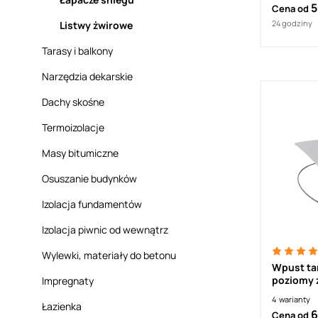
5
Cena od
24 godziny
Listwy żwirowe
Tarasy i balkony
Narzędzia dekarskie
Dachy skośne
Termoizolacje
Masy bitumiczne
Osuszanie budynków
Izolacja fundamentów
Izolacja piwnic od wewnątrz
Wylewki, materiały do betonu
Wpust ta
poziomy 
Impregnaty
PVC V
4
warianty
Łazienka
6
Cena od