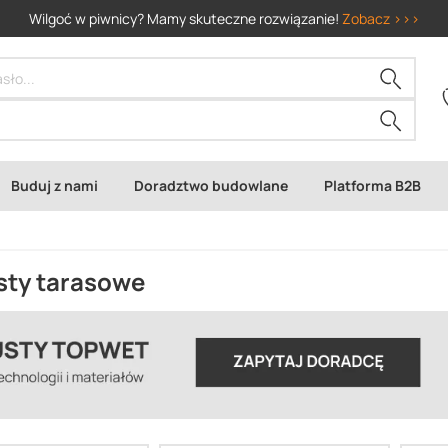
Wilgoć w piwnicy? Mamy skuteczne rozwiązanie!
Zobacz >>>
Buduj z nami
Doradztwo budowlane
Platforma B2B
ty tarasowe