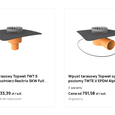
rasowy Topwet TWT S
Wpust tarasowy Topwet o
ołnierz Resitrix SKW Full
poziomy TWTE V EPDM Alp
Alphadam
3
warianty
33,39
791,58
Cena od
zł
szt.
zł
szt.
16 dni roboczych
24 godziny