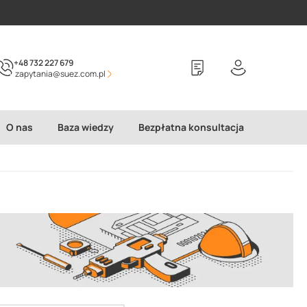
+48 732 227 679
zapytania@suez.com.pl
O nas
Baza wiedzy
Bezpłatna konsultacja