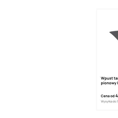
Wpust ta
pionowy k
Bond
4
Cena od
Wysyłka do 