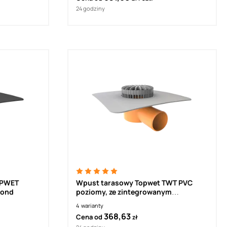
24 godziny
OPWET
Wpust tarasowy Topwet TWT PVC
bond
poziomy, ze zintegrowanym
kołnierzem z foli hydroizolacyjnej
4
warianty
368,63
Cena od
zł