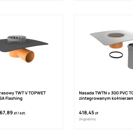
rasowy TWT V TOPWET
Nasada TWTN v 300 PVC TOPWET ze
SA Flashing
zintegrowanym kołnierzem 
67,89
418,45
zł
szt.
zł
24 godziny