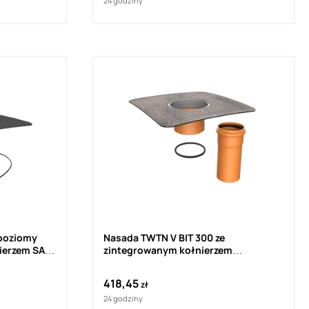
24 godziny
poziomy
Nasada TWTN V BIT 300 ze
ierzem SA
zintegrowanym kołnierzem
bitumicznym TOPWET
418,45
zł
24 godziny