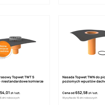
rasowy Topwet TWT S
Nasada Topwet TWN do pi
pionowy - niestandardowe kołnierze
poziomych wpustów dach
kołnierz EPDM Quick Seam
Flashing
54,01
652,58
Cena od
zł
szt.
zł
szt.
16 dni roboczych
Wysyłka do 16 dni roboczych