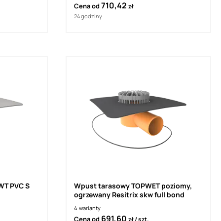
710,42
Cena od
zł
24 godziny
WT PVC S
Wpust tarasowy TOPWET poziomy,
ogrzewany Resitrix skw full bond
4
warianty
691,60
Cena od
zł
szt.