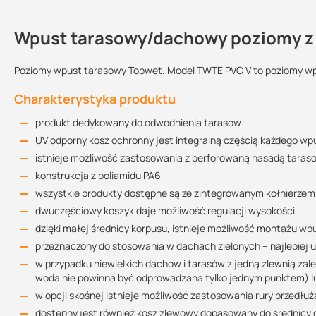
Wpust tarasowy/dachowy poziomy 
Dlaczego warto zastosować wpusty 
Kontakt
praktyczne rozwiązanie dla Twojego dachu i tarasu
Poziomy wpust tarasowy Topwet. Model TWTE PVC V to poziomy wpu
estetyczny wygląd
Charakterystyka produktu
Rysunek techniczny TWTE 50 PVC V
łatwy szybki montaż dzięki zintegrowanemu kołnierzowi
Rodzaj wpustu:
Sprzedajemy na:
Podlega zwrotowi
86.97 KB
produkt dedykowany do odwodnienia tarasów
produkty są dostępne u nas od ręki
poziomy
sztuki
tak
UV odporny kosz ochronny jest integralną częścią każdego wp
koszt odporny na promieniowanie UV zapewnia długoletnią oc
Średnica:
istnieje możliwość zastosowania z perforowaną nasadą tara
Produkt dostępny w innych wariantach kołnierzy dostępny
TU
DN 50
DN 70
DN 100
Rysunek techniczny TWTE 75 PVC V
konstrukcja z poliamidu PA6
kupując ten produkt u nas otrzymujesz profesjonalną obsługę
86.88 KB
wszystkie produkty dostępne są ze zintegrowanym kołnierzem
Czy wiesz, że ...
dwuczęściowy koszyk daje możliwość regulacji wysokości
Przepustowość
prawidłowo wykonane odwodnienie tarasu odpowiada za sprawne odp
dzięki małej średnicy korpusu, istnieje możliwość montażu 
Rysunek techniczny TWTE 125 PVC V
zastoiska wodne. Odprowadzenie wody deszczowej z tarasu wymaga
przeznaczony do stosowania w dachach zielonych – najlepiej
86.27 KB
Średnica
Rekomendowana przepustowość
Wysokość słupa 
projektowania.
w przypadku niewielkich dachów i tarasów z jedną zlewnią 
woda nie powinna być odprowadzana tylko jednym punktem) 
DN 50
1,8 l/s
35 mm
Czy wiesz, że...
w opcji skośnej istnieje możliwość zastosowania rury przedłuż
Karta katalogowa
DN 70
3,8 l/s
35 mm
po zastosowaniu
TWN Over
utrzymujesz
przelew awaryjny
do użycia
dostępny jest również kosz zlewowy dopasowany do średnic