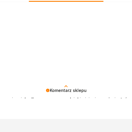
Komentarz sklepu
cenzja wiele dla nas znaczy - dzięki niej wiemy, że jesteś