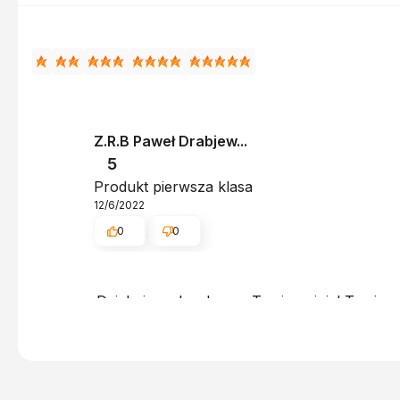
Z.R.B Paweł Drabjew...
5
Produkt pierwsza klasa
12/6/2022
0
0
Dziękujemy bardzo za Twoją opinię! Twoja re
obsługa sklepu.