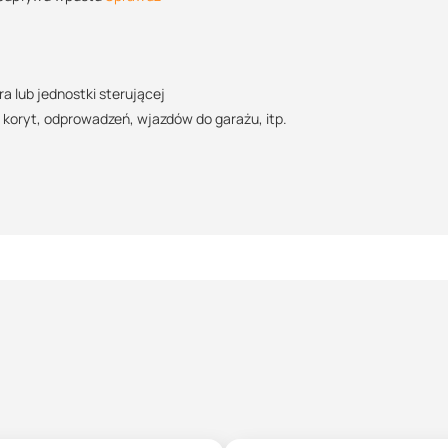
POBIERZ
a lub jednostki sterującej
oryt, odprowadzeń, wjazdów do garażu, itp.
m
POBIERZ
wy, niebieski - zerowy