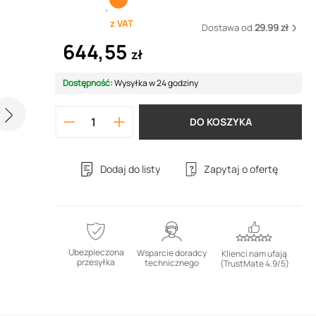
z VAT
Dostawa od
29.99 zł
644,55
zł
Dostępność:
Wysyłka w 24 godziny
DO KOSZYKA
Dodaj do listy
Zapytaj o ofertę
Ubezpieczona
Wsparcie doradcy
Klienci nam ufają
przesyłka
technicznego
(TrustMate 4.9/5)