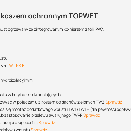
z koszem ochronnym TOPWET
tarasowe?
st ogrzewany ze zintegrowanym kołnierzem z folii PVC.
Maszy pytania lub wątpliwości?
?:
POBIERZ
Skontaktuj się z nami
ustu
hronę przed przedostawaniem się zanieczyszczeń
sową
>>
TW TER P
Wojciech Reichert
DN 125
Specjalista doradca
 logistyczną oraz wsparcie w zakresie doradztwa technicznego
POBIERZ
 hydroizolacyjnym
+48 732 227 697
07:00 - 15:00
rowadzanie wody z jego powierzchni, dzięki czemu nie tworzą się na
wpustu w korytach odwadniających
wojciech@suez.com.pl
 zastosowania odpowiednich wpustów i technologii już na etapie jeg
 używać w połączeniu z koszem do dachów zielonych TWZ
Sprawdź
POBIERZ
wody
zaleca się montaż dodatkowego wpustu TWT/TWTE (dla pewności odpływ
lub zastosowanie przelewu awaryjnego TWPP
Sprawdź
ającej o długości 1 m
Sprawdź
 wtedy, gdy wpusty są położone na środku połaci, czyli nie przy attyce
y odpływu wpustu
Sprawdź
POBIERZ