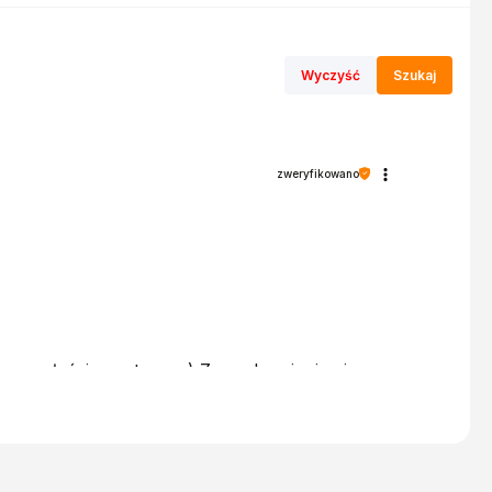
Wyczyść
Szukaj
zweryfikowano
my na właściwym torze :) Z pozdrowieniami,