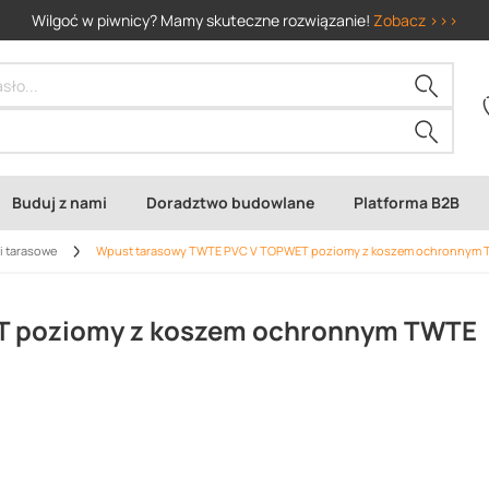
Wilgoć w piwnicy? Mamy skuteczne rozwiązanie!
Zobacz >>>
Buduj z nami
Doradztwo budowlane
Platforma B2B
i tarasowe
Wpust tarasowy TWTE PVC V TOPWET poziomy z koszem ochronnym 
T poziomy z koszem ochronnym TWTE