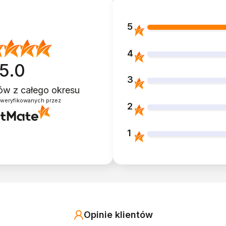
5
4
5.0
3
ntów
z całego okresu
zweryfikowanych przez
2
1
Opinie klientów