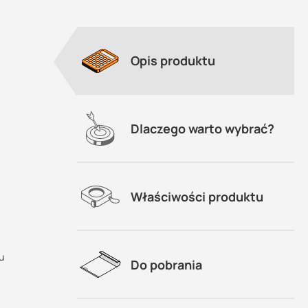
Opis produktu
Dlaczego warto wybrać?
Właściwości produktu
 nim
o
u
Do pobrania
?