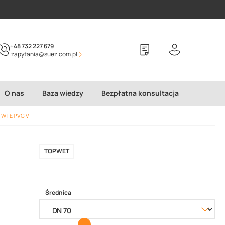
+48 732 227 679
zapytania@suez.com.pl
O nas
Baza wiedzy
Bezpłatna konsultacja
TWTE PVC V
TOPWET
Średnica