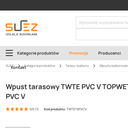
SIZER
Kategorie produktów
Promocje
Producenci
SUEZ
Kategorie produktów
Tarasy i balkony
Wpusty balkonowe 
Kontakt
Wpust tarasowy TWTE PVC V TOPWE
PVC V
5/5 (1)
Kod produktu:
TWTE75PVCV