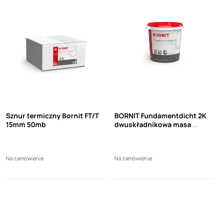
Sznur termiczny Bornit FT/T
BORNIT Fundamentdicht 2K
15mm 50mb
dwuskładnikowa masa
bitumiczna (32kg)
Na zamówienie
Na zamówienie