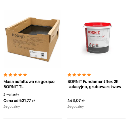
Masa asfaltowa na gorąco
BORNIT Fundamentflex 2K
BORNIT TL
izolacyjna, grubowarstwowa
masa bitumiczna (30l)
2
warianty
621,77
443,07
Cena od
zł
zł
24 godziny
24 godziny