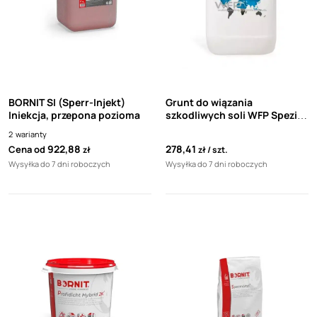
BORNIT SI (Sperr-Injekt)
Grunt do wiązania
Iniekcja, przepona pozioma
szkodliwych soli WFP Spezial
Tiefengrund 10 kg
2
warianty
922,88
278,41
Cena od
zł
zł
szt.
Wysyłka do 7 dni roboczych
Wysyłka do 7 dni roboczych