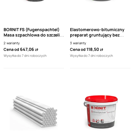
BORNIT FS (Fugenspachtel)
Elastomerowo-bitumiczny
Masa szpachlowa do szczelin
preparat gruntujący bez
pionowych
rozpuszczalników BORNIT
2
warianty
3
warianty
Grundbit
647,06
118,50
Cena od
Cena od
zł
zł
Wysyłka do 7 dni roboczych
Wysyłka do 7 dni roboczych