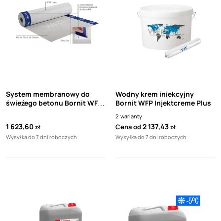
System membranowy do
Wodny krem iniekcyjny
świeżego betonu Bornit WFP
Bornit WFP Injektcreme Plus
Pre-Tec Plus 2 20m
2
warianty
1 623,60
2 137,43
Cena od
zł
zł
Wysyłka do 7 dni roboczych
Wysyłka do 7 dni roboczych