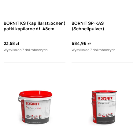
BORNIT KS (Kapillarstäbchen)
BORNIT SP-KAS
pałki kapilarne dł. 48cm
(Schnellpulver)
(1sztuka)
Szybkowiążąca zaprawa
cementowa (15kg)
23,58
684,96
zł
zł
Wysyłka do 7 dni roboczych
Wysyłka do 7 dni roboczych