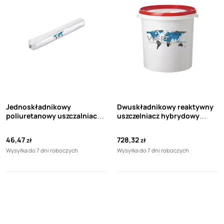
Jednoskładnikowy
Dwuskładnikowy reaktywny
poliuretanowy uszczalniacz
uszczelniacz hybrydowy
Bornit WFP PU FLEX 20 600 ml
Bornit WFP IQ Hybrid 2K 25 kg
46,47
728,32
zł
zł
Wysyłka do 7 dni roboczych
Wysyłka do 7 dni roboczych