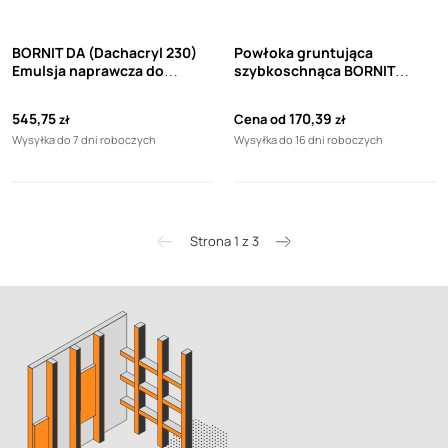
BORNIT DA (Dachacryl 230)
Powłoka gruntująca
Emulsja naprawcza do
szybkoschnąca BORNIT
dachów (10kg)
Bitugrund
545,75
170,39
Cena od
zł
zł
Wysyłka do 7 dni roboczych
Wysyłka do 16 dni roboczych
Strona 1 z 3