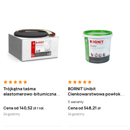
Trójkątna taśma
BORNIT Unibit
elastomerowo-bitumiczna
Cienkowarstwowa powłoka
BORNIT DB (Dreiecksband)
bitumiczna
3
warianty
140,52
548,21
Cena od
Cena od
zł
rol.
zł
24 godziny
24 godziny