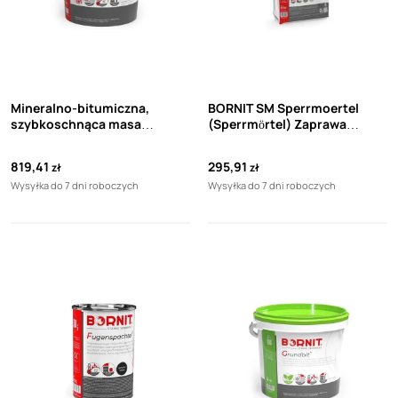
Mineralno-bitumiczna,
BORNIT SM Sperrmoertel
szybkoschnąca masa
(Sperrmörtel) Zaprawa
uszczelniająca Bornit
wodoszczelna (25kg)
Profidicht Hybrid 2k
819,41
295,91
zł
zł
Wysyłka do 7 dni roboczych
Wysyłka do 7 dni roboczych