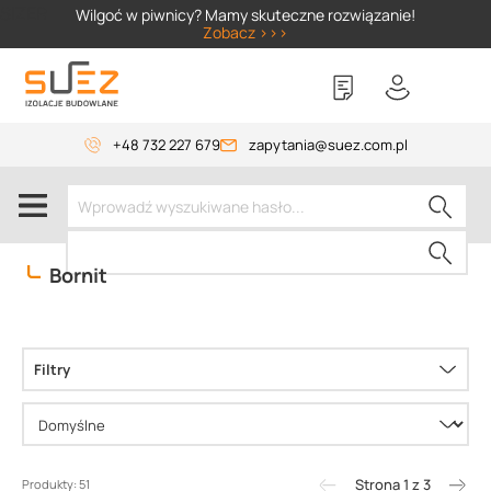
SIZER
Wilgoć w piwnicy? Mamy skuteczne rozwiązanie!
Zobacz >>>
+48 732 227 679
zapytania@suez.com.pl
Bornit
Filtry
Strona 1 z 3
Produkty: 51