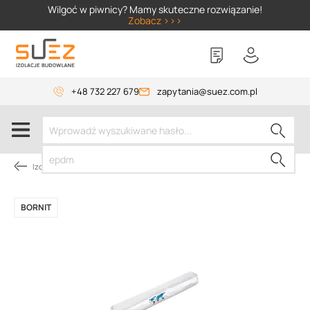
SIZER
Wilgoć w piwnicy? Mamy skuteczne rozwiązanie!
Zobacz >>>
+48 732 227 679
zapytania@suez.com.pl
Izolacja fundamentów
BORNIT