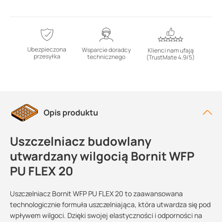
Ubezpieczona
Wsparcie doradcy
Klienci nam ufają
przesyłka
technicznego
(TrustMate 4.9/5)
Opis produktu
Uszczelniacz budowlany
utwardzany wilgocią Bornit WFP
PU FLEX 20
Uszczelniacz Bornit WFP PU FLEX 20 to zaawansowana
technologicznie formuła uszczelniająca, która utwardza się pod
wpływem wilgoci. Dzięki swojej elastyczności i odporności na