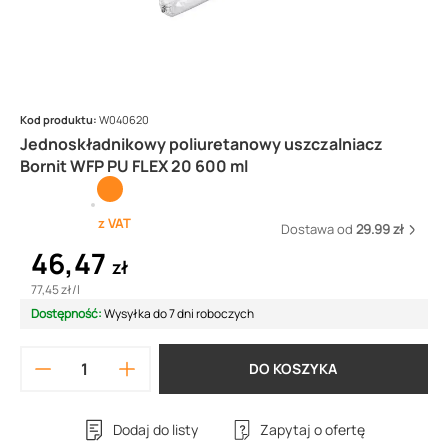
Kod produktu:
W040620
Jednoskładnikowy poliuretanowy uszczalniacz
Bornit WFP PU FLEX 20 600 ml
z VAT
Dostawa od
29.99 zł
46,47
zł
77,45 zł
/
l
Dostępność:
Wysyłka do 7 dni roboczych
DO KOSZYKA
Dodaj do listy
Zapytaj o ofertę