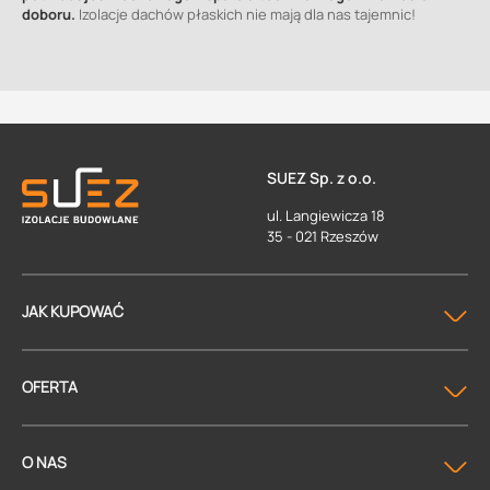
doboru.
Izolacje dachów płaskich nie mają dla nas tajemnic!
SUEZ Sp. z o.o.
ul. Langiewicza 18
35 - 021 Rzeszów
JAK KUPOWAĆ
OFERTA
O NAS