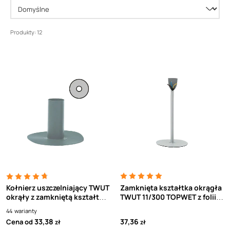
Produkty: 12
Kołnierz uszczelniający TWUT
Zamknięta kształtka okrągła
okrąły z zamkniętą kształtką
TWUT 11/300 TOPWET z folii
z folii PVC TOPWET
PVC do 11 mm
44
warianty
33,38
37,36
Cena od
zł
zł