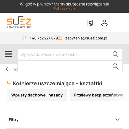
SIZER
Wilgoć w piwnicy? Mamy skuteczne rozwiązanie!
Zobacz >>>
+48 732 227 679
zapytania@suez.com.pl
Wpusty TOPWET
Kołnierze uszczelniające – kształtki
Wpusty dachowe i nasady
Przelewy bezpieczeństwa
Filtry