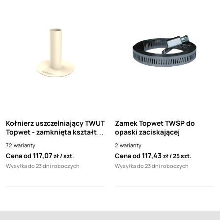
Kołnierz uszczelniający TWUT
Zamek Topwet TWSP do
Topwet - zamknięta kształtka
opaski zaciskającej
z folii TPO Bauder
72
warianty
2
warianty
Thermoplan
117,07
117,43
Cena od
Cena od
zł
szt.
zł
25 szt.
Wysyłka do 23 dni roboczych
Wysyłka do 23 dni roboczych