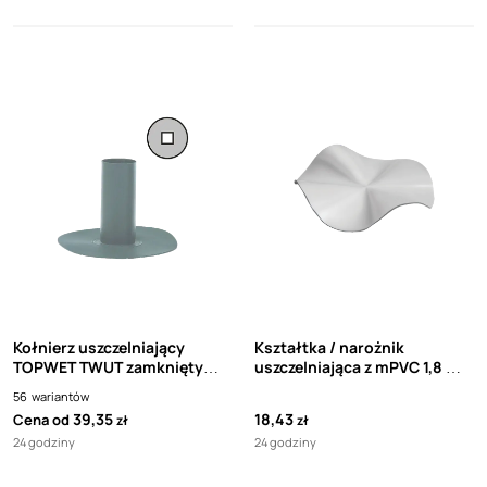
Kołnierz uszczelniający
Kształtka / narożnik
TOPWET TWUT zamknięty
uszczelniająca z mPVC 1,8 mm
prostokątny z folii PVC
TOPWET TW VLN
56
wariantów
39,35
18,43
Cena od
zł
zł
24 godziny
24 godziny