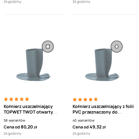
24 godziny
24 godziny
Kołnierz uszczelniający
Kołnierz uszczelniający z folii
TOPWET TWOT otwarty
PVC przeznaczony do
kwadratowy z folii PVC
obrabiania przepustów TWOT
58
wariantów
40
wariantów
TOPWET
80,20
49,32
Cena od
Cena od
zł
zł
24 godziny
24 godziny