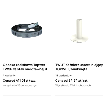
Opaska zaciskowa Topwet
TWUT Kołnierz uszczelniający
TWSP ze stali nierdzewnej do
TOPWET, zamknięta
przejśc szczelnych
kształtka z folii TPO Mapei
4
warianty
19
wariantów
TWUT/TWOT
Mapeplan white
411,01
84,34
Cena od
Cena od
zł
szt.
zł
szt.
Wysyłka do 23 dni roboczych
Wysyłka do 23 dni roboczych