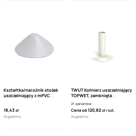
Kształtka/narożnik stożek
TWUT Kołnierz uszczelniający
uszczelniający z mPVC
TOPWET, zamknięta
TOPWET TW KUZ
kształtka z folii TPO Sika
21
wariantów
Sikaplan white
18,43
120,82
Cena od
zł
zł
szt.
24 godziny
24 godziny