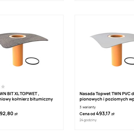
WN BIT XL TOPWET ,
Nasada Topwet TWN PVC 
iowy kołnierz bitumiczny
pionowych i poziomych w
dachowych z kołnierzem 
3
warianty
92,80
493,17
Cena od
zł
zł
24 godziny