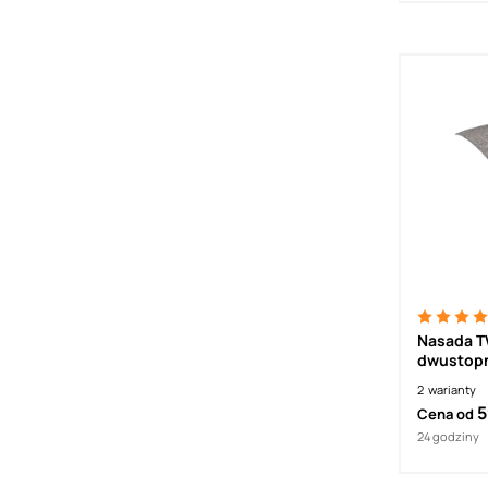
Nasada T
dwustopn
2
warianty
5
Cena od
24 godziny