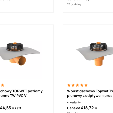
y 230 V z kablem
ającym
24 godziny
achowy TOPWET poziomy,
Wpust dachowy Topwet T
ronny TW PVC V
pionowy z odpływem pros
ochronny
4
warianty
44,55
418,72
Cena od
zł
szt.
zł