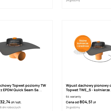
24 godziny
chowy Topwet poziomy TW
Wpust dachowy pionowy 
erz EPDM Quick Seam Sa
Topwet TWE_S - kołnierze
niestandardowe
64
warianty
32,74
804,51
Cena od
zł
szt.
zł
16 dni roboczych
24 godziny