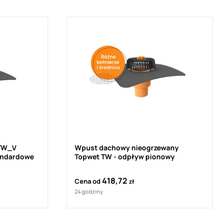
TW_V
Wpust dachowy nieogrzewany
tandardowe
Topwet TW - odpływ pionowy
418,72
Cena od
zł
24 godziny