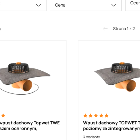
t
Ocen
Cena
Strona 1 z 2
8
wpust dachowy Topwet TWE
Wpust dachowy TOPWET T
koszem ochronnym,
poziomy ze zintegrowany
y 230 V
kołnierzem bitumicznym
3
warianty