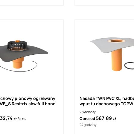
chowy pionowy ogrzewany
Nasada TWN PVC XL, nadbudowa
E_S Resitrix skw full bond
wpustu dachowego TOPW
2
warianty
32,74
567,89
Cena od
zł
szt.
zł
24 godziny