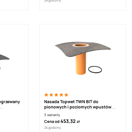
24 godziny
ogrzewany
Nasada Topwet TWN BIT do
pionowych i poziomych wpustów
dachowych z pierścieniem
3
warianty
uszczelniającym i kołnierzem
453,32
Cena od
zł
bitumicznym
24 godziny