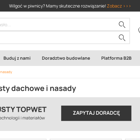
Wilgoć w piwnicy? Mamy skuteczne rozwiązanie!
Zobacz >>>
Buduj z nami
Doradztwo budowlane
Platforma B2B
 nasady
ty dachowe i nasady