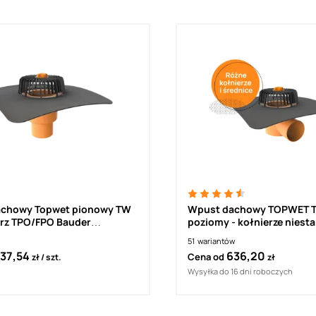
chowy Topwet pionowy TW
Wpust dachowy TOPWET 
erz TPO/FPO Bauder
poziomy - kołnierze nies
an T
51
wariantów
37,54
636,20
Cena od
zł
szt.
zł
Wysyłka do 16 dni roboczych