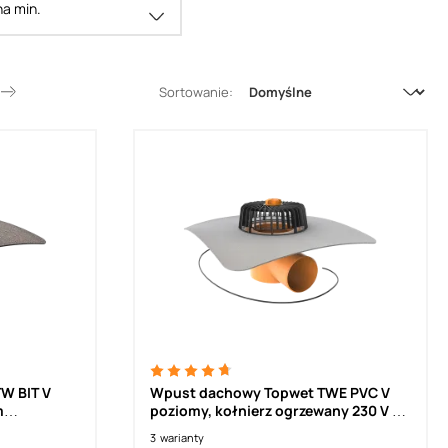
a min.
Sortowanie:
W BIT V
Wpust dachowy Topwet TWE PVC V
m
poziomy, kołnierz ogrzewany 230 V z
kablem TWE
3
warianty