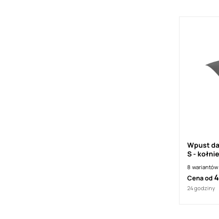
Wpust da
S - kołni
Thermopl
8
wariantów
4
Cena od
24 godziny