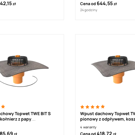
42,15
644,55
Cena od
zł
zł
24 godziny
chowy Topwet TWE BIT S
Wpust dachowy Topwet TW
kołnierz z papy
pionowy z odpływem, kos
zewalnej - dwuścienny,
4
warianty
y, z koszem ochronnym,
85,69
418,72
Cena od
zł
zł