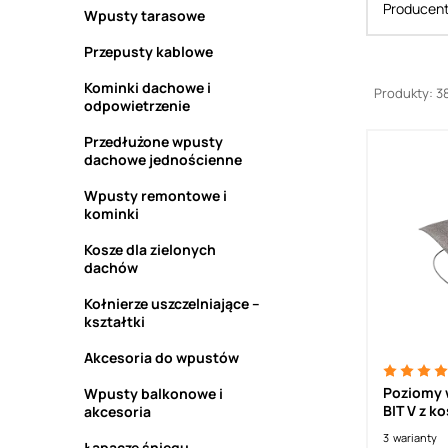
Producen
Wpusty tarasowe
Przepusty kablowe
Kominki dachowe i
Produkty: 3
odpowietrzenie
Przedłużone wpusty
dachowe jednościenne
Wpusty remontowe i
kominki
Kosze dla zielonych
dachów
Kołnierze uszczelniające –
kształtki
Akcesoria do wpustów
Poziomy 
Wpusty balkonowe i
BIT V z 
akcesoria
ogrzewan
3
warianty
Łapacze śniegu