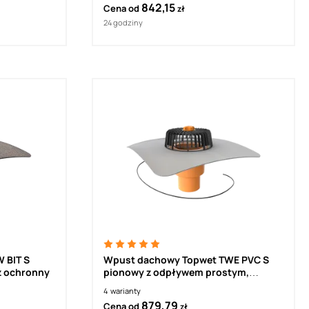
842,15
Cena od
zł
24 godziny
 BIT S
Wpust dachowy Topwet TWE PVC S
z ochronny
pionowy z odpływem prostym,
ogrzewany 230 V
4
warianty
879,79
Cena od
zł