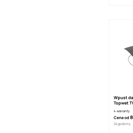
Wpust da
Topwet TW
4
warianty
8
Cena od
24 godziny