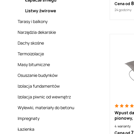
8
Cena od
24 godziny
Listwy żwirowe
Tarasy i balkony
Narzędzia dekarskie
Dachy skośne
Termoizolacje
Masy bitumiczne
Osuszanie budynków
Izolacja fundamentów
Izolacja piwnic od wewnątrz
Wylewki, materiały do betonu
Wpust da
pionowy, 
Impregnaty
termozgr
4
warianty
ocieplon
Łazienka
7
Cena od