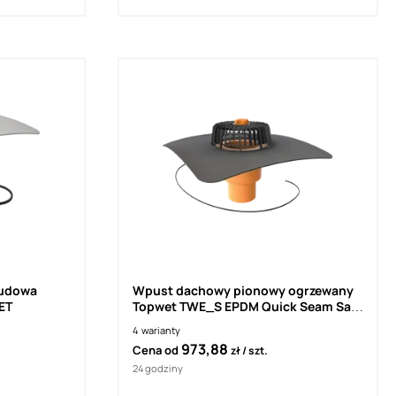
Wpust dachowy pionowy ogrzewany
ET
Topwet TWE_S EPDM Quick Seam Sa
Flashing
4
warianty
973,88
Cena od
zł
szt.
24 godziny