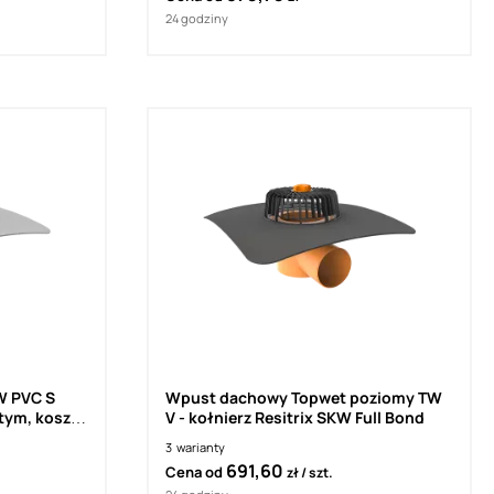
24 godziny
W PVC S
Wpust dachowy Topwet poziomy TW
tym, kosz
V - kołnierz Resitrix SKW Full Bond
3
warianty
691,60
Cena od
zł
szt.