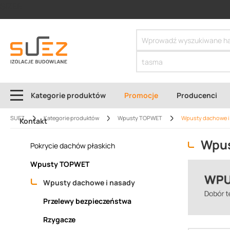
SIZER
Kategorie produktów
Promocje
Producenci
SUEZ
Kategorie produktów
Wpusty TOPWET
Wpusty dachowe i
Kontakt
Wpus
Pokrycie dachów płaskich
Wpusty TOPWET
Wpusty dachowe i nasady
Przelewy bezpieczeństwa
Rzygacze