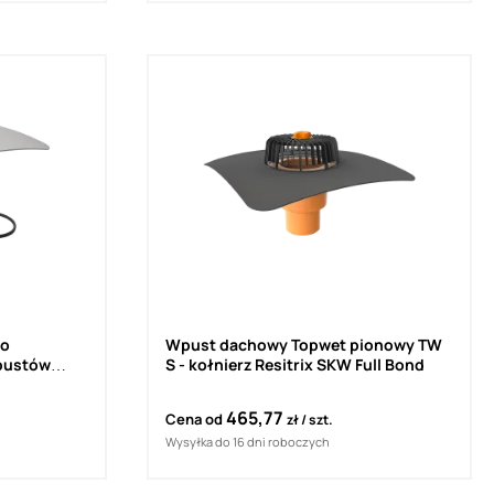
do
Wpust dachowy Topwet pionowy TW
pustów
S - kołnierz Resitrix SKW Full Bond
PVC
465,77
Cena od
zł
szt.
Wysyłka do 16 dni roboczych