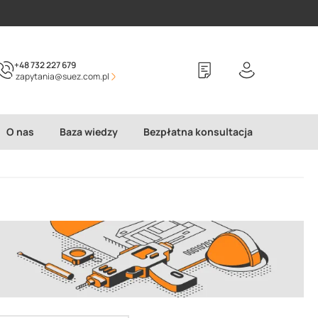
+48 732 227 679
zapytania@suez.com.pl
O nas
Baza wiedzy
Bezpłatna konsultacja