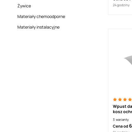
ogrzewan
przyłącz
24 godziny
Żywice
Materiały chemoodporne
Materiały instalacyjne
Wpust d
kosz och
3
warianty
6
Cena od