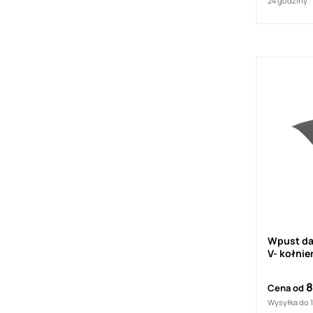
24 godziny
Wpust da
V- kołni
Flashing
8
Cena od
Wysyłka do 