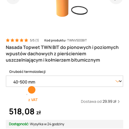
5/5 (1)
Kod produktu:
TWNV500BIT
Nasada Topwet TWN BIT do pionowych i poziomych
wpustów dachowych z pierścieniem
uszczelniającym i kołnierzem bitumicznym
Grubość termoizolacji
z VAT
Dostawa od
29.99 zł
518,08
zł
Dostępność:
Wysyłka w 24 godziny