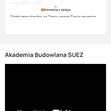
Komentarz sklepu
Dziękujemy bardzo za Twoją opinię! Twoja recenzja
wiele dla nas znaczy - dzięki niej wiemy, że jesteśmy
na właściwym torze :) Z pozdrowieniami, obsługa
sklepu.
Akademia Budowlana SUEZ