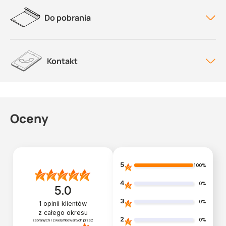
Do pobrania
Kontakt
Oceny
5
100%
4
0%
5.0
3
0%
1
opinii klientów
z całego okresu
2
0%
zebranych i zweryfikowanych przez