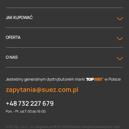
JAK KUPOWAĆ
OFERTA
O NAS
Jesteśmy generalnym dystrybutorem
marki
w Polsce
zapytania@suez.com.pl
+48 732 227 679
Pon. - Pt. od 7:00 do 16:00
SUEZ Sp. z o.o. , ul. Langiewicza 18 35-021 Rzeszów, zarejestrowana przez Sąd