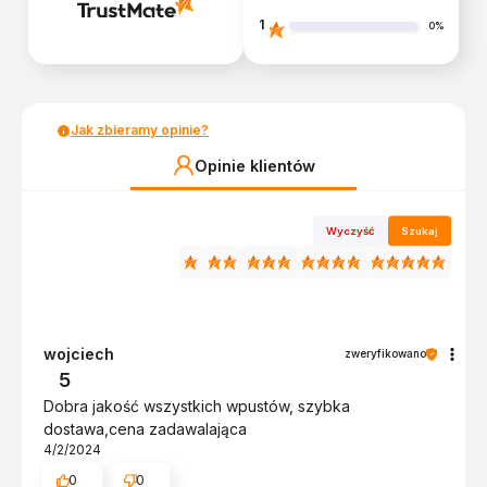
1
0%
Jak zbieramy opinie?
Opinie klientów
Wyczyść
Szukaj
wojciech
zweryfikowano
5
Dobra jakość wszystkich wpustów, szybka
dostawa,cena zadawalająca
4/2/2024
0
0