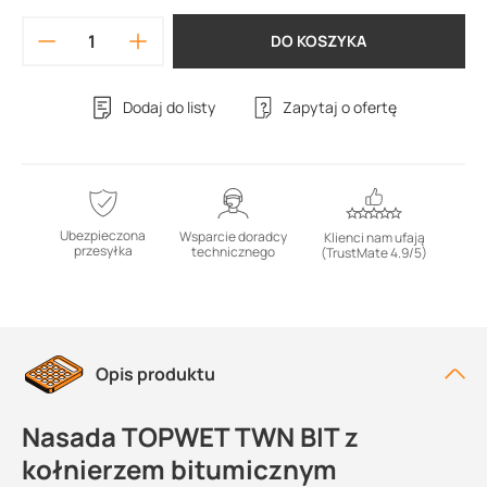
DO KOSZYKA
Dodaj do listy
Zapytaj o ofertę
Ubezpieczona
Wsparcie doradcy
Klienci nam ufają
przesyłka
technicznego
(TrustMate 4.9/5)
Opis produktu
Nasada TOPWET TWN BIT z
kołnierzem bitumicznym