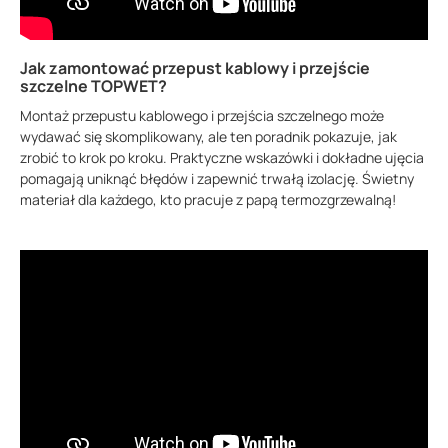
Jak zamontować przepust kablowy i przejście
szczelne TOPWET?
Montaż przepustu kablowego i przejścia szczelnego może
wydawać się skomplikowany, ale ten poradnik pokazuje, jak
zrobić to krok po kroku. Praktyczne wskazówki i dokładne ujęcia
pomagają uniknąć błędów i zapewnić trwałą izolację. Świetny
materiał dla każdego, kto pracuje z papą termozgrzewalną!