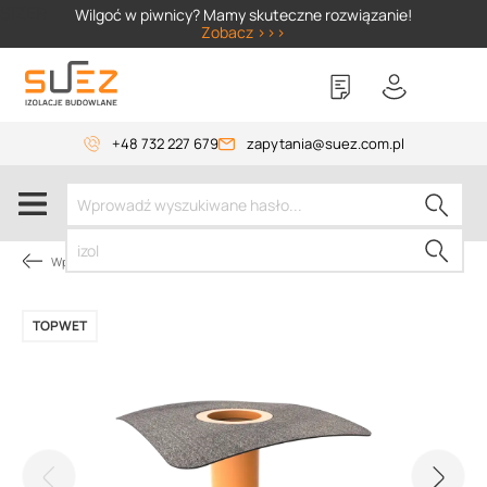
SIZER
Wilgoć w piwnicy? Mamy skuteczne rozwiązanie!
Zobacz >>>
+48 732 227 679
zapytania@suez.com.pl
Wpusty i akcesoria
TOPWET