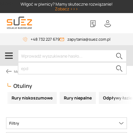
SIZER
Wilgoć w piwnicy? Mamy skuteczne rozwiązanie!
Zobacz >>>
+48 732 227 679
zapytania@suez.com.pl
Materiały instalacyjne
Otuliny
Rury niskoszumowe
Rury niepalne
Odpływy łazi
Filtry