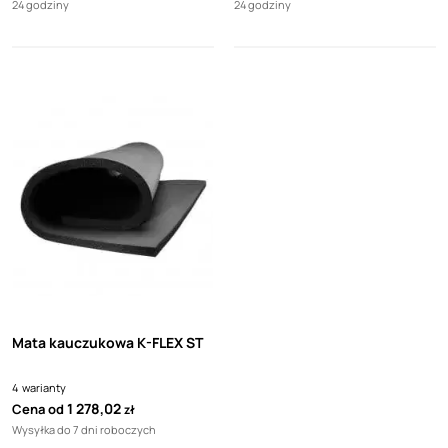
24 godziny
24 godziny
Mata kauczukowa K-FLEX ST
4
warianty
1 278,02
Cena od
zł
Wysyłka do 7 dni roboczych