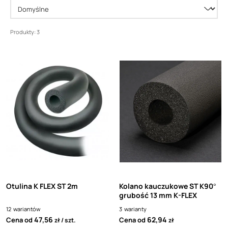
Produkty: 3
Otulina K FLEX ST 2m
Kolano kauczukowe ST K90°
grubość 13 mm K-FLEX
12
wariantów
3
warianty
47,56
62,94
Cena od
Cena od
zł
szt.
zł