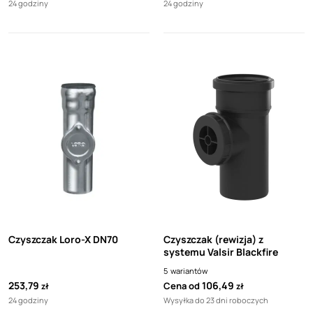
24 godziny
24 godziny
Czyszczak Loro-X DN70
Czyszczak (rewizja) z
systemu Valsir Blackfire
5
wariantów
253,79
106,49
Cena od
zł
zł
24 godziny
Wysyłka do 23 dni roboczych