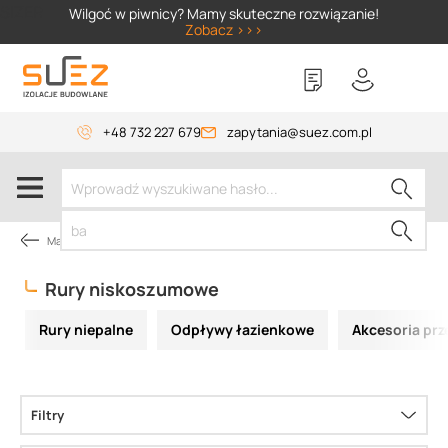
SIZER
Wilgoć w piwnicy? Mamy skuteczne rozwiązanie!
Zobacz >>>
+48 732 227 679
zapytania@suez.com.pl
Materiały instalacyjne
Rury niskoszumowe
Rury niepalne
Odpływy łazienkowe
Akcesoria prz
Filtry