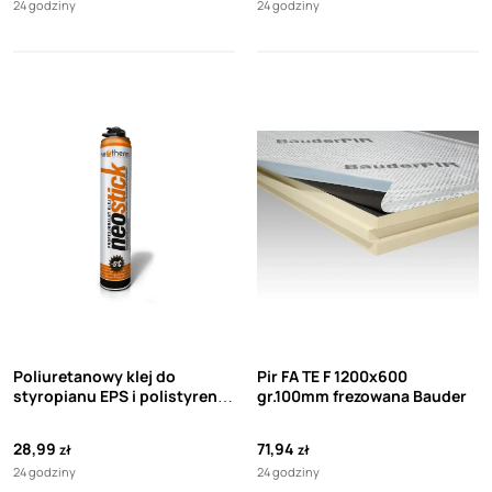
24 godziny
24 godziny
Poliuretanowy klej do
Pir FA TE F 1200x600
styropianu EPS i polistyrenu
gr.100mm frezowana Bauder
extrudowanego XPS
NEOSTICK 750 ml
28,99
71,94
zł
zł
24 godziny
24 godziny