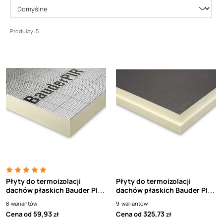
Produkty: 5
Płyty do termoizolacji
Płyty do termoizolacji
dachów płaskich Bauder PIR
dachów płaskich Bauder PIR
FA TE z obustronną powłoką
FA z obustronną warstwą z
8
wariantów
9
wariantów
aluminiową 1200x600
folii aluminiowej, z frezem
59,93
325,73
Cena od
Cena od
zł
zł
2400x1200