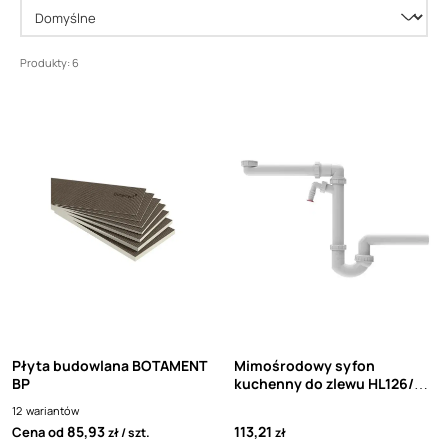
Produkty: 6
Płyta budowlana BOTAMENT
Mimośrodowy syfon
BP
kuchenny do zlewu HL126/40
z przyłączem pralki/zmywarki
12
wariantów
85,93
113,21
Cena od
zł
szt.
zł