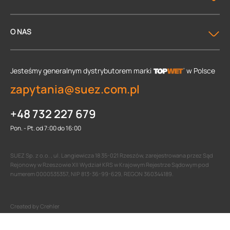
O NAS
Jesteśmy generalnym dystrybutorem
marki
w Polsce
zapytania@suez.com.pl
+48 732 227 679
Pon. - Pt. od 7:00 do 16:00
SUEZ Sp. z o.o. , ul. Langiewicza 18 35-021 Rzeszów, zarejestrowana przez Sąd
Rejonowy w Rzeszowie XII Wydział KRS w Krajowym Rejestrze Sądowym pod
numerem 0000535357, NIP 813-36-99-629, REGON 360344189.
Created by Crehler