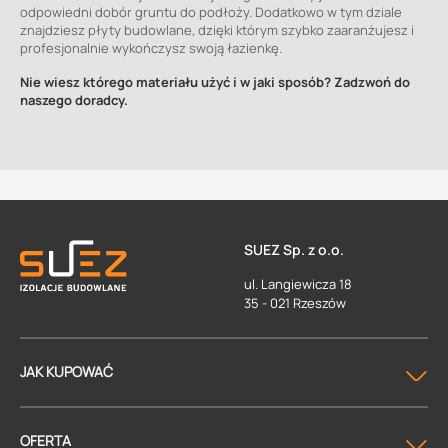
odpowiedni dobór gruntu do podłoży. Dodatkowo w tym dziale
znajdziesz płyty budowlane, dzięki którym szybko zaaranżujesz i
profesjonalnie wykończysz swoją łazienkę.
Nie wiesz którego materiału użyć i w jaki sposób? Zadzwoń do
naszego doradcy.
SUEZ Sp. z o.o.
ul. Langiewicza 18
35 - 021 Rzeszów
JAK KUPOWAĆ
OFERTA