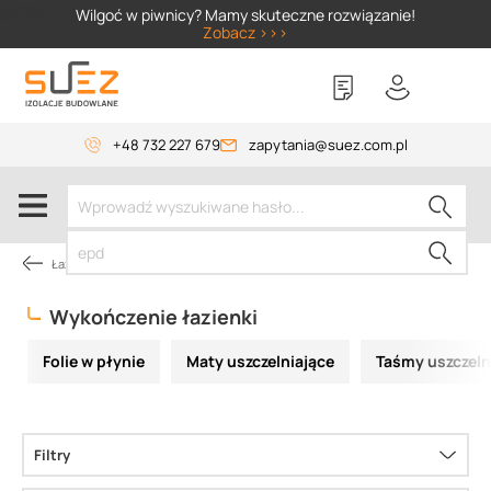
SIZER
Wilgoć w piwnicy? Mamy skuteczne rozwiązanie!
Zobacz >>>
+48 732 227 679
zapytania@suez.com.pl
Łazienka
Wykończenie łazienki
Folie w płynie
Maty uszczelniające
Taśmy uszczelni
Filtry