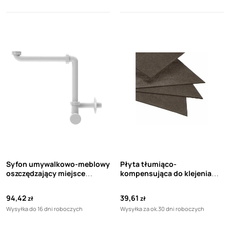
Syfon umywalkowo-meblowy
Płyta tłumiąco-
oszczędzający miejsce
kompensująca do klejenia
HL137/30
płytek na drewnie, młodym
betonie, spękanym podłożu
94,42
39,61
zł
zł
BOTAMENT TE 1000x600x6
Wysyłka do 16 dni roboczych
Wysyłka za ok.30 dni roboczych
mm