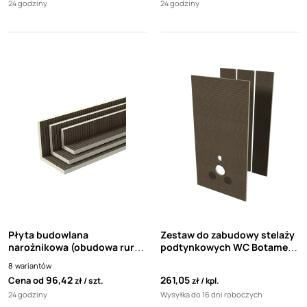
24 godziny
24 godziny
Płyta budowlana
Zestaw do zabudowy stelaży
narożnikowa (obudowa rur)
podtynkowych WC Botament
BOTAMENT RK (1 sztuka)
WC-Set
8
wariantów
96,42
261,05
Cena od
zł
szt.
zł
kpl.
24 godziny
Wysyłka do 16 dni roboczych