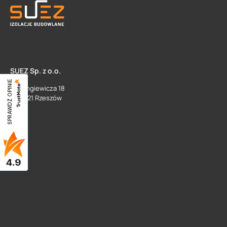
SUEZ Sp. z o.o.
SPRAWDŹ OPINIE
ul. Langiewicza 18
35 - 021 Rzeszów
4.9