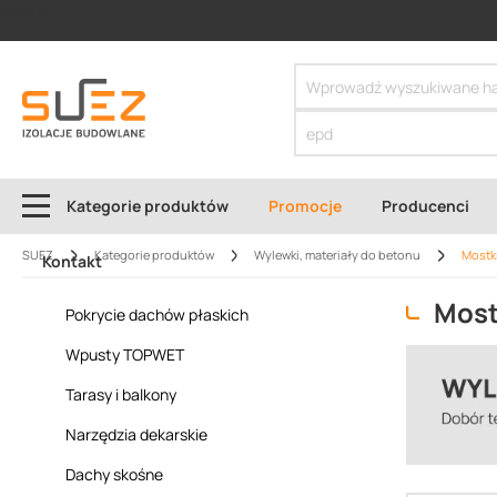
SIZER
Kategorie produktów
Promocje
Producenci
SUEZ
Kategorie produktów
Wylewki, materiały do betonu
Mostk
Kontakt
Most
Pokrycie dachów płaskich
Wpusty TOPWET
Tarasy i balkony
Narzędzia dekarskie
Dachy skośne