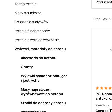
Producen
Termoizolacje
Masy bitumiczne
Produkty: 3
Osuszanie budynków
Izolacja fundamentów
Izolacja piwnic od wewnątrz
Wylewki, materiały do betonu
Akcesoria do betonu
Grunty
Wylewki samopoziomujące
/ jastrychy
Masy naprawcze i
wyrównawcze do betonu
PCI Nano
antykoroz
Środki do ochrony betonu
mostek s
2
warianty
1
Cena od
Antykorozyjne