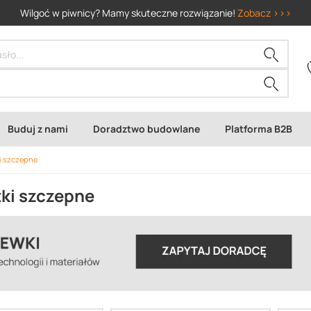
Wilgoć w piwnicy? Mamy skuteczne rozwiązanie!
Zobacz >>>
Buduj z nami
Doradztwo budowlane
Platforma B2B
i szczepne
ki szczepne