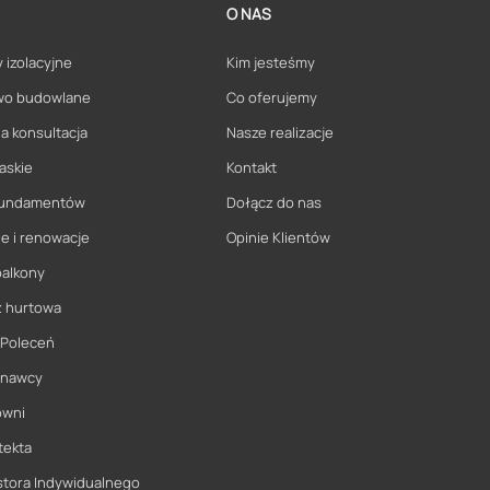
O NAS
 izolacyjne
Kim jesteśmy
wo budowlane
Co oferujemy
a konsultacja
Nasze realizacje
askie
Kontakt
 fundamentów
Dołącz do nas
e i renowacje
Opinie Klientów
balkony
ż hurtowa
 Poleceń
onawcy
owni
tekta
stora Indywidualnego