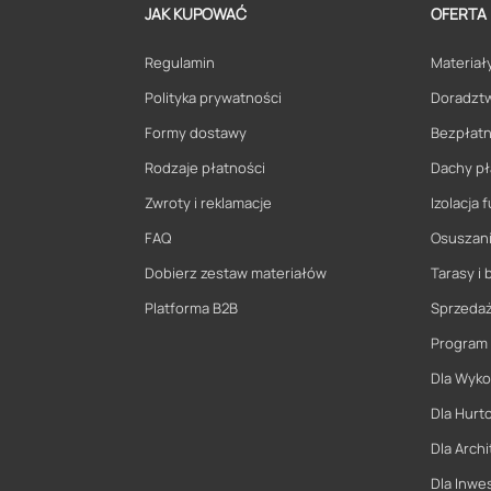
JAK KUPOWAĆ
OFERTA
Regulamin
Materiały
Polityka prywatności
Doradzt
Formy dostawy
Bezpłatn
Rodzaje płatności
Dachy pł
Zwroty i reklamacje
Izolacja
FAQ
Osuszani
Dobierz zestaw materiałów
Tarasy i 
Platforma B2B
Sprzeda
Program
Dla Wyk
Dla Hurt
Dla Archi
Dla Inwe