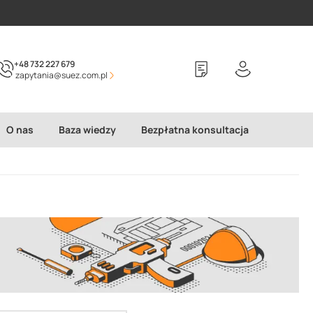
+48 732 227 679
zapytania@suez.com.pl
O nas
Baza wiedzy
Bezpłatna konsultacja