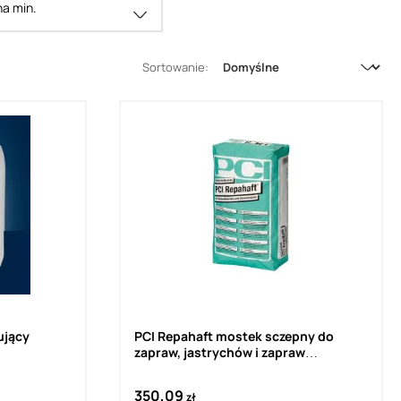
a min.
Sortowanie:
ujący
PCI Repahaft mostek sczepny do
zapraw, jastrychów i zapraw
cementowych, zaprawa kontaktowa
(25 kg)
350,09
zł