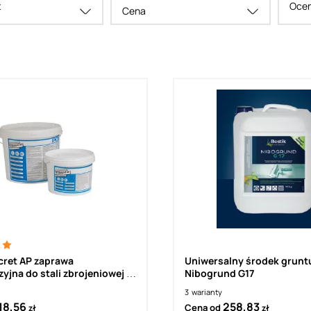
t
Ocen
Cena
cret AP zaprawa
Uniwersalny środek grunt
yjna do stali zbrojeniowej i
Nibogrund G17
czepny
3
warianty
18,56
258,83
Cena od
zł
zł