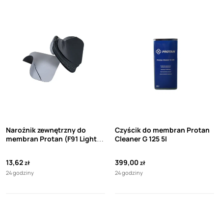
Narożnik zewnętrzny do
Czyścik do membran Protan
membran Protan (F91 Light
Cleaner G 125 5l
Grey)
13,62
399,00
zł
zł
24 godziny
24 godziny