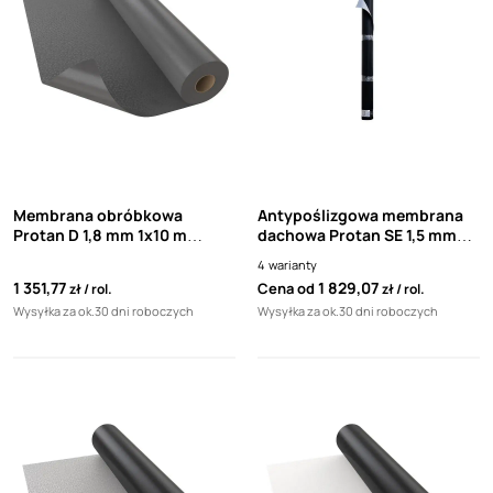
Membrana obróbkowa
Antypoślizgowa membrana
Protan D 1,8 mm 1x10 m
dachowa Protan SE 1,5 mm
ciemnoszara
Light Grey
4
warianty
1 351,77
1 829,07
Cena od
zł
rol.
zł
rol.
Wysyłka za ok.30 dni roboczych
Wysyłka za ok.30 dni roboczych