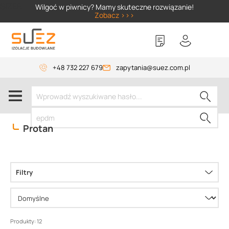
SIZER
Wilgoć w piwnicy? Mamy skuteczne rozwiązanie!
Zobacz >>>
+48 732 227 679
zapytania@suez.com.pl
Protan
Filtry
Produkty: 12