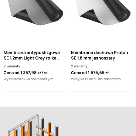
Membrana antypoślizgowa
Membrana dachowa Protan
SE 1.2mm Light Grey rolka
SE 1,8 mm jasnoszary
20m Protan
2
warianty
2
warianty
1 357,98
1 676,65
Cena od
Cena od
zł
rol.
zł
Wysyłka za ok.30 dni roboczych
Wysyłka za ok.30 dni roboczych