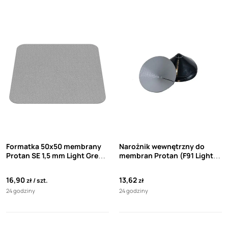
Formatka 50x50 membrany
Narożnik wewnętrzny do
Protan SE 1,5 mm Light Grey
membran Protan (F91 Light
do montażu płyt CWL
Grey)
16,90
13,62
zł
szt.
zł
24 godziny
24 godziny