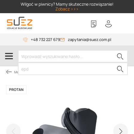
SIZER
Wilgoć w piwnicy? Mamy skuteczne rozwiązanie!
Zobacz >>>
+48 732 227 679
zapytania@suez.com.pl
Membrany dachowe
PROTAN