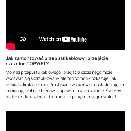
Jak zamontować przepust kablowy i przejście
szczelne TOPWET?
Montaż przepustu kablowego i przejścia szczelnego może
wydawać się skomplikowany, ale ten poradnik pokazuje, jak
zrobić to krok po kroku. Praktyczne wskazówki i dokładne ujęcia
pomagają uniknąć błędów i zapewnić trwałą izolację. Świetny
materiał dla każdego, kto pracuje z papą termozgrzewalną!