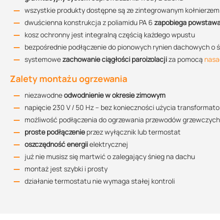
balkon
dach
taras
83.03 KB
estetyczne i praktyczne rozwiązanie
dla Twojego dachu płask
wszystkie produkty dostępne są ze zintegrowanym kołnierzem
kupując ten produkt w Suez otrzymujesz profesjonalną obsług
dwuścienna konstrukcja z poliamidu PA 6
zapobiega powstawan
Średnica:
DN 70
kosz ochronny jest integralną częścią każdego wpustu
DN 100
DN 125
Rysunek techniczny TWE 110 BIT V
bezpośrednie podłączenie do pionowych rynien dachowych o śr
84 KB
systemowe
zachowanie ciągłości paroizolacji
za pomocą
nasa
Wymiary
Zalety montażu ogrzewania
Rysunek techniczny TWE 125 BIT V
niezawodne
odwodnienie w okresie zimowym
86.21 KB
Przepustowość
napięcie 230 V / 50 Hz – bez konieczności użycia transformator
możliwość podłączenia do ogrzewania przewodów grzewczych k
Średnica
Rekomendowana przepustowość
Wysokość słupa 
proste podłączenie
przez wyłącznik lub termostat
Deklaracja właściwości użytkowych
oszczędność energii
elektrycznej
DN 70
4,0 l/s
35 mm
150.92 KB
już nie musisz się martwić o zalegający śnieg na dachu
DN 100
7,5 l/s
45 mm
montaż jest szybki i prosty
działanie termostatu nie wymaga stałej kontroli
DN 125
9,1 l/s
55 mm
Opis połączenia TWE PVC S TOPWET