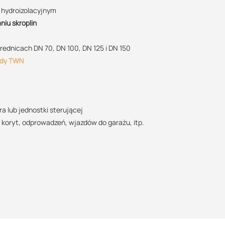
iego
 hydroizolacyjnym
+48 732 227 687
ę logistyczną oraz wsparcie w zakresie doradztwa technicznego
iu skroplin
07:00 - 15:00
justyna@suez.com.pl
POBIERZ
ednicach DN 70, DN 100, DN 125 i DN 150
dy TWN
POBIERZ
a lub jednostki sterującej
oryt, odprowadzeń, wjazdów do garażu, itp.
wody
POBIERZ