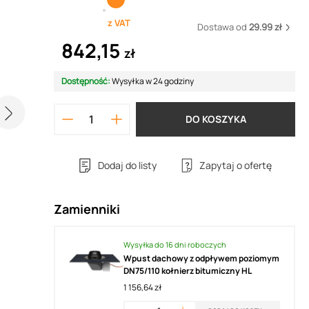
z VAT
Dostawa od
29.99 zł
842,15
zł
Dostępność:
Wysyłka w 24 godziny
DO KOSZYKA
Dodaj do listy
Zapytaj o ofertę
Zamienniki
Wysyłka do 16 dni roboczych
Wpust dachowy z odpływem poziomym
DN75/110 kołnierz bitumiczny HL
1 156,64 zł