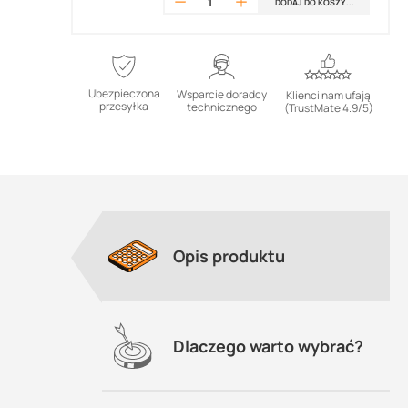
DODAJ DO KOSZYKA
Ubezpieczona
Wsparcie doradcy
Klienci nam ufają
przesyłka
technicznego
(TrustMate 4.9/5)
Opis produktu
Dlaczego warto wybrać?