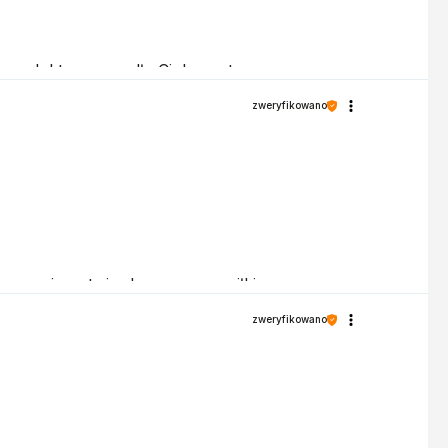
 produkty przypadły Ci do gustu.
zweryfikowano
recenzja potwierdza nasze wysiłki -
zweryfikowano