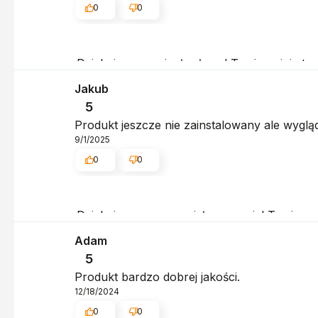
0
0
Dziękujemy za ciepłe słowa! Twoja opinia t
Pozdrawiamy serdecznie, obsługa sklepu.
Jakub
5
Produkt jeszcze nie zainstalowany ale wygl
9/1/2025
0
0
Dziękujemy za wspaniałą recenzję! Twoje zad
serdecznie, obsługa sklepu.
Adam
5
Produkt bardzo dobrej jakości.
12/18/2024
0
0