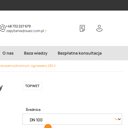
+48 732 227 679
zapytania@suez.com.pl
O nas
Baza wiedzy
Bezpłatna konsultacja
 koszem ochronnym, ogrzewany 230 V
y
TOPWET
Średnica