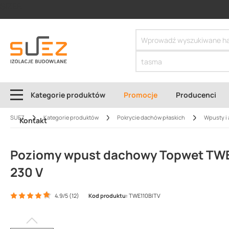
SIZER
Kategorie produktów
Promocje
Producenci
SUEZ
Kategorie produktów
Pokrycie dachów płaskich
Wpusty i 
Kontakt
Poziomy wpust dachowy Topwet TWE
230 V
4.9/5 (12)
Kod produktu:
TWE110BITV