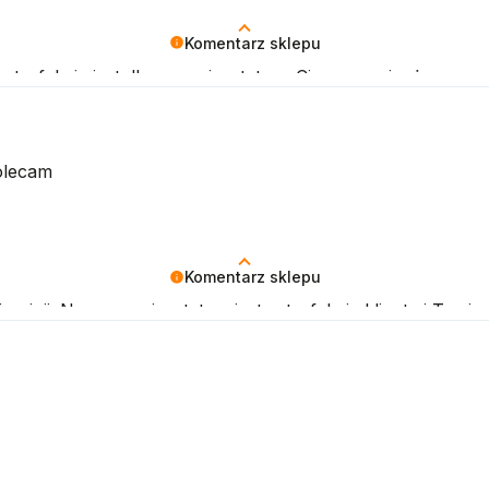
Komentarz sklepu
tysfakcja jest dla nas priorytetem. Cieszymy się, że nasze
olecam
Komentarz sklepu
pinii. Naszym priorytetem jest satysfakcja klienta i Twoja 
czenia!