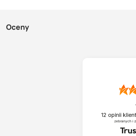
podłączenie wykonuje się do puszki elektrycznej
długość kabla wejściowego wpustu – 1,5 m. Kabel YLY 3×1,5 m
podłączenie przewodów: żółtozielony – ochronny, czarny – fazo
Oceny
napięcie znamionowe: 230 V, 50 Hz
pobór mocy: 7 W przy 20°C, 10 W przy 0°C, 14 W przy -20°C
maks. uderzenie prądowe: 89 mA
stopień ochrony: IP 67
12
opinii klie
zebranych i 