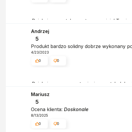
Dziękujemy za tak pozytywną opinię! Twoja sa
Pozdrawiamy serdecznie, obsługa sklepu.
Andrzej
5
Produkt bardzo solidny dobrze wykonany p
4/23/2023
0
0
Dziękujemy za pozostawienie nam tak dobrej o
dziękujemy raz jeszcze - do szybkiego zoba
Mariusz
5
Ocena klienta:
Doskonale
8/13/2025
0
0