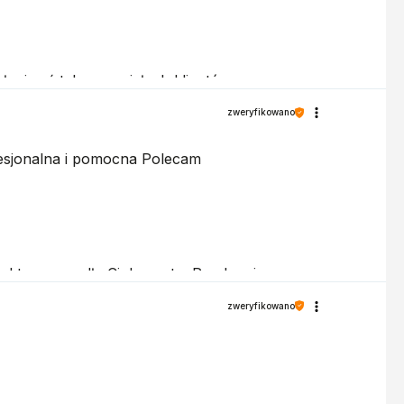
ługiwać tak wspaniałych klientów.
zweryfikowano
fesjonalna i pomocna Polecam
odukty przypadły Ci do gustu. Pozdrawiamy
zweryfikowano