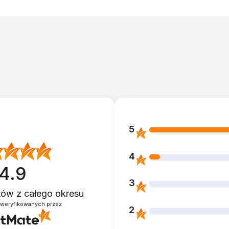
m
wy, niebieski - zerowy
5
4
4.9
3
ntów
z całego okresu
zweryfikowanych przez
2