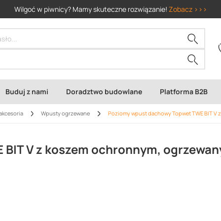
Wilgoć w piwnicy? Mamy skuteczne rozwiązanie!
Zobacz >>>
Buduj z nami
Doradztwo budowlane
Platforma B2B
akcesoria
Wpusty ogrzewane
Poziomy wpust dachowy Topwet TWE BIT V z
 BIT V z koszem ochronnym, ogrzewan