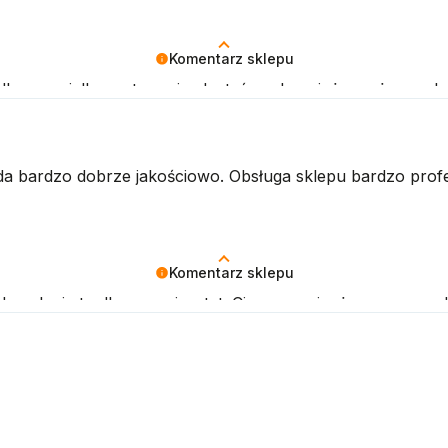
Komentarz sklepu
o dla nas wielka motywacja. Jesteśmy dumni, że możemy obs
ąda bardzo dobrze jakościowo. Obsługa sklepu bardzo pro
Komentarz sklepu
owolenie to dla nas priorytet. Cieszymy się, że nasze pr