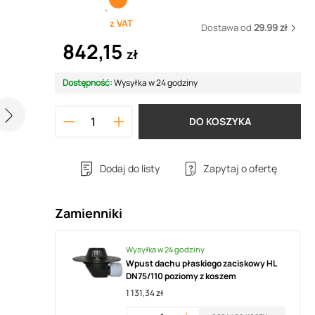
z VAT
Dostawa od
29.99 zł
842,15
zł
Dostępność:
Wysyłka w 24 godziny
DO KOSZYKA
Dodaj do listy
Zapytaj o ofertę
Zamienniki
Wysyłka w 24 godziny
Wpust dachu płaskiego zaciskowy HL
DN75/110 poziomy z koszem
1 131,34 zł