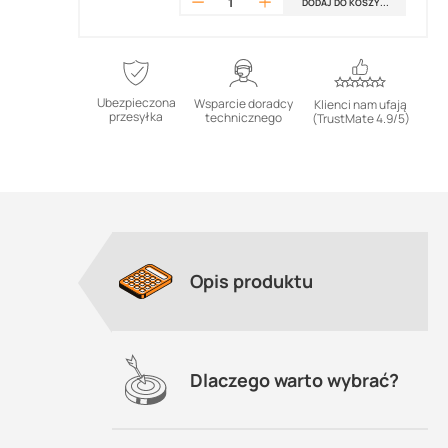
DODAJ DO KOSZYKA
Ubezpieczona
Wsparcie doradcy
Klienci nam ufają
przesyłka
technicznego
(TrustMate 4.9/5)
Opis produktu
Dlaczego warto wybrać?