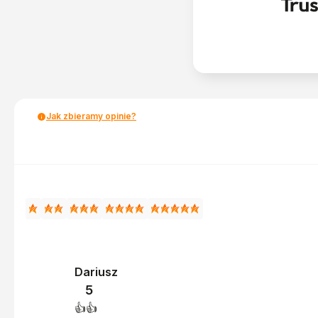
Jak zbieramy opinie?
Dariusz
5
👍️👍️