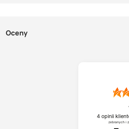
maks. uderzenie prądowe: 89 mA
stopień ochrony: IP 67
Oceny
4
opinii klie
zebranych i 