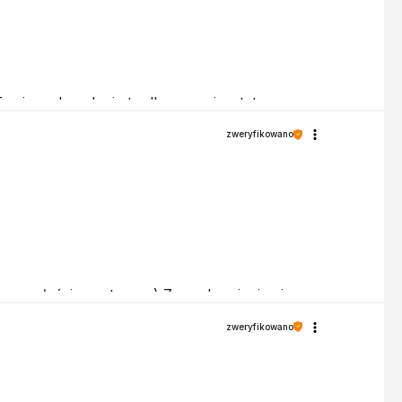
woje zadowolenie to dla nas priorytet.
zweryfikowano
my na właściwym torze :) Z pozdrowieniami,
zweryfikowano