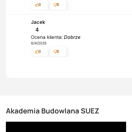
0
0
Jacek
4
Ocena klienta:
Dobrze
6/4/2025
0
0
Akademia Budowlana SUEZ