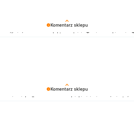
Komentarz sklepu
częśliwi, że nasze produkty spełniają Twoje oczekiwania. T
Komentarz sklepu
cenzja wiele dla nas znaczy - dzięki niej wiemy, że jesteś