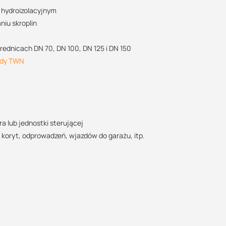
ę logistyczną oraz wsparcie w zakresie doradztwa
 hydroizolacyjnym
48 732 227 687
iu skroplin
7:00 - 15:00
ustyna@suez.com.pl
POBIERZ
ednicach DN 70, DN 100, DN 125 i DN 150
dy TWN
wody
POBIERZ
a lub jednostki sterującej
oryt, odprowadzeń, wjazdów do garażu, itp.
POBIERZ
m
POBIERZ
wy, niebieski - zerowy