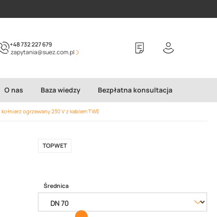
+48 732 227 679
zapytania@suez.com.pl
O nas
Baza wiedzy
Bezpłatna konsultacja
kołnierz ogrzewany 230 V z kablem TWE
TOPWET
Średnica