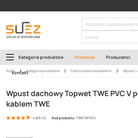
SIZER
Kategorie produktów
Promocje
Producenci
SUEZ
Kategorie produktów
Pokrycie dachów płaskich
Wpusty i 
Kontakt
Wpust dachowy Topwet TWE PVC V po
kablem TWE
4.8/5 (4)
Kod produktu:
TWE75PVCV