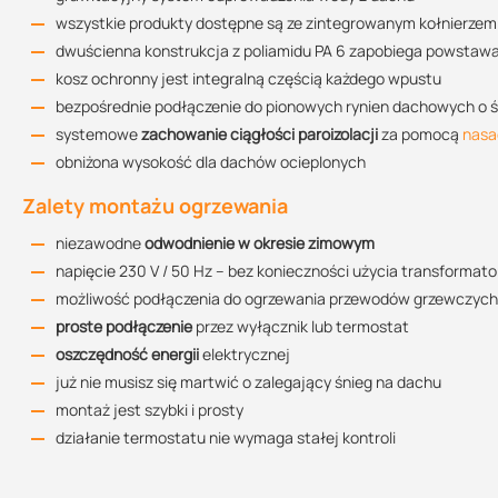
DN 70
DN 100
DN 125
978.59 KB
kupując ten produkt w Suez otrzymujesz profesjonalną obsług
wszystkie produkty dostępne są ze zintegrowanym kołnierzem
+
technicznego
dwuścienna konstrukcja z poliamidu PA 6 zapobiega powstawan
0
kosz ochronny jest integralną częścią każdego wpustu
j
Przepustowość
Rysunek techniczny TWE 75 PVC V
bezpośrednie podłączenie do pionowych rynien dachowych o śr
83.78 KB
systemowe
zachowanie ciągłości paroizolacji
za pomocą
nasa
Średnica
Rekomendowana przepustowość
Wysokość słupa 
obniżona wysokość dla dachów ocieplonych
DN 70
4,0 l/s
35 mm
Rysunek techniczny TWE 110 PVC V
Zalety montażu ogrzewania
84.69 KB
DN 100
7,5 l/s
45 mm
niezawodne
odwodnienie w okresie zimowym
DN 125
napięcie 230 V / 50 Hz – bez konieczności użycia transformator
9,1 l/s
55 mm
możliwość podłączenia do ogrzewania przewodów grzewczych k
Rysunek techniczny TWE 125 PVC V
proste podłączenie
przez wyłącznik lub termostat
Opis połączenia
86.42 KB
oszczędność energii
elektrycznej
podłączenie wykonuje się do puszki elektrycznej
już nie musisz się martwić o zalegający śnieg na dachu
długość kabla wejściowego wpustu – 1,5 m. Kabel YLY 3×1,5 m
montaż jest szybki i prosty
Deklaracja właściwości użytkowych
podłączenie przewodów: żółtozielony – ochronny, czarny – fazo
działanie termostatu nie wymaga stałej kontroli
150.92 KB
napięcie znamionowe: 230 V, 50 Hz
pobór mocy: 7 W przy 20°C, 10 W przy 0°C, 14 W przy -20°C