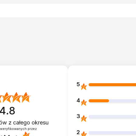
5
4
4.8
3
ntów
z całego okresu
zweryfikowanych przez
2