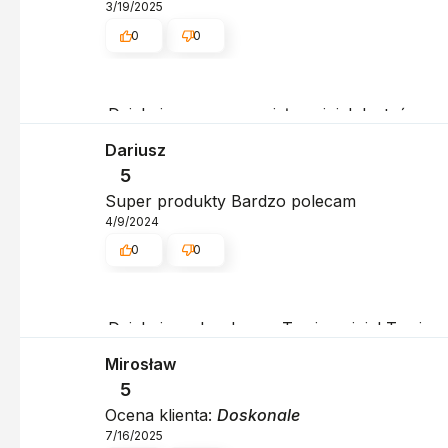
3/19/2025
0
0
Dziękujemy za wspaniałą opinię! Jesteśmy sz
Pozdrawiamy serdecznie, obsługa sklepu.
Dariusz
5
Super produkty Bardzo polecam
4/9/2024
0
0
Dziękujemy bardzo za Twoją opinię! Twoja re
obsługa sklepu.
Mirosław
5
Ocena klienta:
Doskonale
7/16/2025