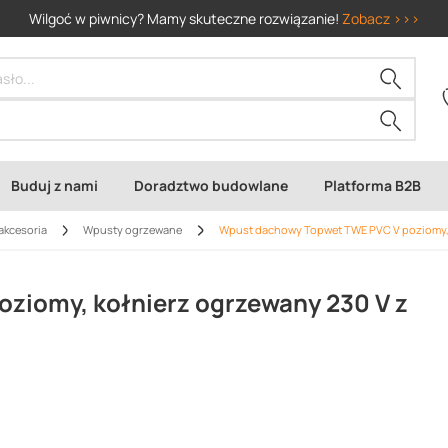
Wilgoć w piwnicy? Mamy skuteczne rozwiązanie!
Zobacz >>>
Buduj z nami
Doradztwo budowlane
Platforma B2B
akcesoria
Wpusty ogrzewane
Wpust dachowy Topwet TWE PVC V poziomy, 
ziomy, kołnierz ogrzewany 230 V z