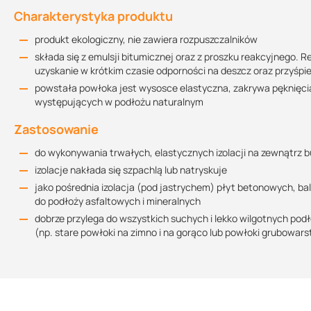
Charakterystyka produktu
Karta charakterystyki-komponent proszkowy
Przechowywanie:
Sprzedajemy na:
Wielkość
358.96 KB
opakowania:
produkt ekologiczny, nie zawiera rozpuszczalników
w temperaturach
dodatnich
opakowania
30 l
składa się z emulsji bitumicznej oraz z proszku reakcyjnego
uzyskanie w krótkim czasie odporności na deszcz oraz przyśp
Karta charakterystyki - komponent płynny
powstała powłoka jest wysosce elastyczna, zakrywa pęknięcia
Zużycie (uwzgędnia wykonanie szpachlowania d
występujących w podłożu naturalnym
315.98 KB
w przypadku obciążenia budowli wilgocią gruntową/niespiętrza
Zastosowanie
ciśnieniem/oddziaływanie umiarkowanie: ok 4,5-5,0 l/m2 - gr
w przypadku obciążenia budowli spiętrzającą się wodą infilt
do wykonywania trwałych, elastycznych izolacji na zewnątrz 
Karta Techniczna
&lt;3m): ok 6,0 - 6,5l ma m2 -&gt; grubość mokrej warstwy 
izolacje nakłada się szpachlą lub natryskuje
247.55 KB
klejenie płyt ociepleniowych ok 2l/m2
jako pośrednia izolacja (pod jastrychem) płyt betonowych, bal
do podłoży asfaltowych i mineralnych
dobrze przylega do wszystkich suchych i lekko wilgotnych po
(np. stare powłoki na zimno i na gorąco lub powłoki grubowar