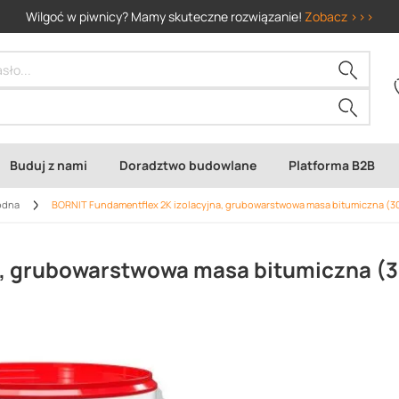
Wilgoć w piwnicy? Mamy skuteczne rozwiązanie!
Zobacz >>>
Buduj z nami
Doradztwo budowlane
Platforma B2B
odna
BORNIT Fundamentflex 2K izolacyjna, grubowarstwowa masa bitumiczna (30
a, grubowarstwowa masa bitumiczna (3