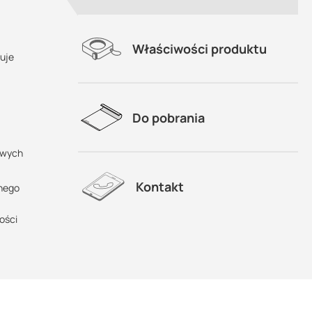
Właściwości produktu
uje
Do pobrania
 mm
owych
Kontakt
anego
ości