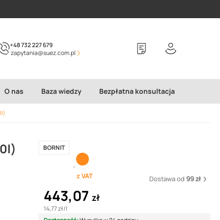
+48 732 227 679
zapytania@suez.com.pl
O nas
Baza wiedzy
Bezpłatna konsultacja
l)
0l)
BORNIT
z VAT
Dostawa od
99 zł
443,07
zł
14,77 zł
/
l