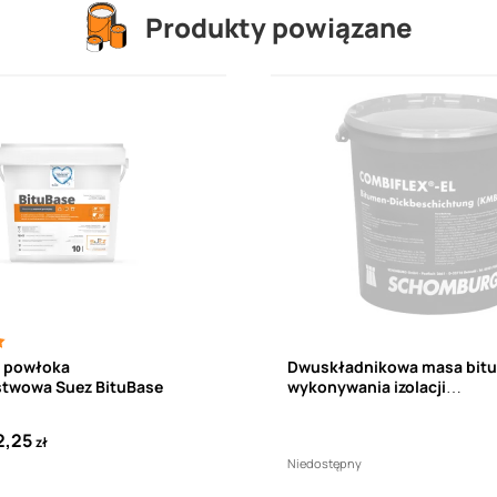
Produkty powiązane
a powłoka
Dwuskładnikowa masa bitu
stwowa Suez BituBase
wykonywania izolacji
przeciwwilgociowych oraz
przeciwwodnych SCHOMB
2,25
zł
COMBIFLEX EL 22 L
Niedostępny