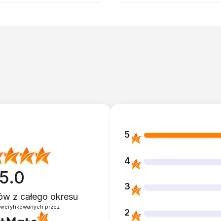
5
4
5.0
3
ntów
z całego okresu
zweryfikowanych przez
2