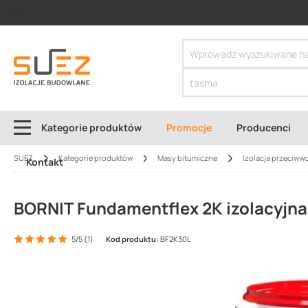
SIZER
Kategorie produktów
Promocje
Producenci
SUEZ
Kategorie produktów
Masy bitumiczne
Izolacja przeciww
Kontakt
BORNIT Fundamentflex 2K izolacyjn
5/5 (1)
Kod produktu:
BF2K30L