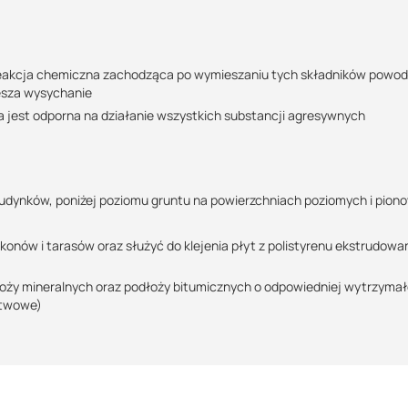
Maszy pytania lub wątpliwości?
Podlega zwrotowi?:
POBIERZ
Skontaktuj się z nami
nie
. Reakcja chemiczna zachodząca po wymieszaniu tych składników powod
iesza wysychanie
Marek Nogaj
 jest odporna na działanie wszystkich substancji agresywnych
Specjalista doradca
rapanego)
POBIERZ
+48 732 227 686
jącą się wodą infiltracyjną oraz wodą nie będącą pod
07:00 - 15:00
ubość mokrej warstwy 4,5-5,0 mm -> grubość suchej warstwy 3,2 - 3,6
marek@suez.com.pl
racyjną/wodą pod ciśnieniem (woda gruntowa, głębokość zanurzeniowa
budynków, poniżej poziomu gruntu na powierzchniach poziomych i pion
POBIERZ
6,0-6,5mm --&gt; grubość suchej warstwy 4,6-4,9mm
konów i tarasów oraz służyć do klejenia płyt z polistyrenu ekstrudow
dłoży mineralnych oraz podłoży bitumicznych o odpowiedniej wytrzymał
stwowe)