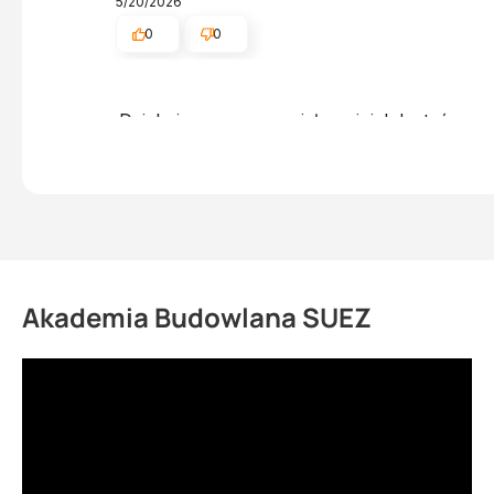
5/20/2026
0
0
Dziękujemy za wspaniałą opinię! Jesteśmy sz
Pozdrawiamy serdecznie, obsługa sklepu.
Akademia Budowlana SUEZ