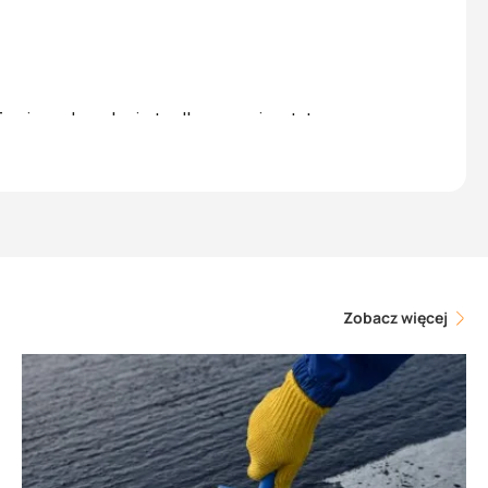
woje zadowolenie to dla nas priorytet.
Zobacz więcej