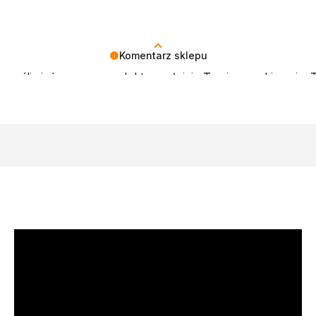
Komentarz sklepu
częśliwi, że nasze produkty spełniają Twoje oczekiwania. T