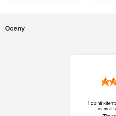
SCHOMBURG COMBIFLEX AB2 30 kg
Oceny
1
opinii klie
zebranych i 