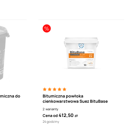
miczna do
Bitumiczna powłoka
cienkowarstwowa Suez BituBase
2
warianty
URG
412,50
Cena od
zł
24 godziny