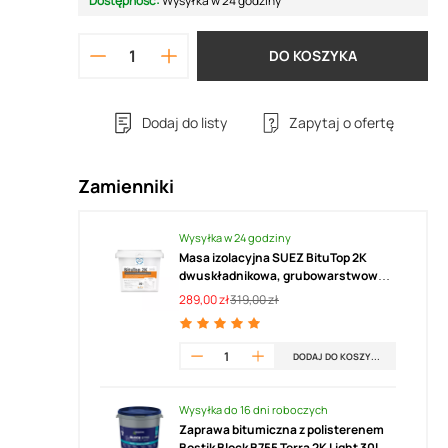
Dostępność:
Wysyłka w 24 godziny
DO KOSZYKA
Dodaj do listy
Zapytaj o ofertę
Zamienniki
Wysyłka w 24 godziny
Masa izolacyjna SUEZ BituTop 2K
dwuskładnikowa, grubowarstwowa,
bitumiczna
289,00 zł
319,00 zł
DODAJ DO KOSZYKA
Wysyłka do 16 dni roboczych
Zaprawa bitumiczna z polisterenem
Bostik Block B755 Terra 2K Light 30l