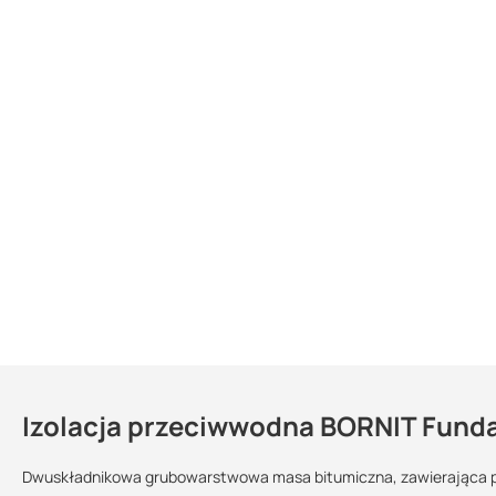
Izolacja przeciwwodna BORNIT Funda
Kontakt
Dwuskładnikowa grubowarstwowa masa bitumiczna, zawierająca po