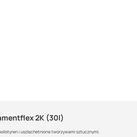
mentflex 2K (30l)
listyren i uszlachetniona tworzywami sztucznymi.