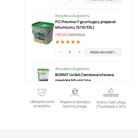
Wysyłka w 24 godziny
PCI Pecimor F gruntujący preparat
bitumiczny (5/10/33L)
199,00 zł
207,99 zł
DODAJ DO KOSZYKA
Wysyłka w 24 godziny
BORNIT Unibit Cienkowarstwowa
powłoka bitumiczna
231,00 zł
Ubezpieczona
Wsparcie doradcy
Klienci nam ufają
DODAJ DO KOSZYKA
przesyłka
technicznego
(TrustMate 4.9/5)
Wysyłka w 24 godziny
BORNIT Unibit Cienkowarstwowa
powłoka bitumiczna