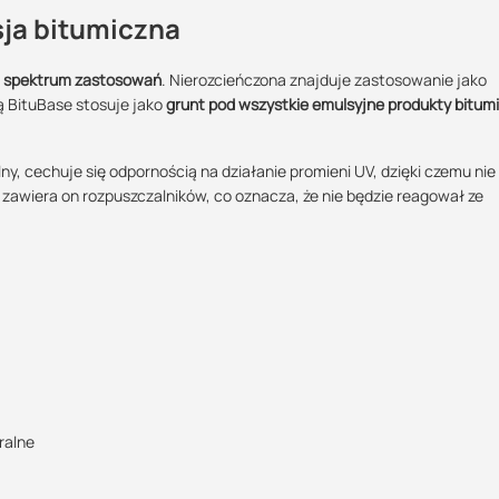
sja bitumiczna
ać produkty SUEZ?
ć jest potwierdzona
m spektrum zastosowań
. Nierozcieńczona znajduje zastosowanie jako
ą BituBase stosuje jako
grunt pod wszystkie emulsyjne produkty bitum
.
Maszy pytania lub wątpliwości?
e wsparcie
logistyczne
?:
Skontaktuj się z nami
POBIERZ
amy ci wiedzę
, jak ich użyć.
y, cechuje się odpornością na działanie promieni UV, dzięki czemu nie 
zawiera on rozpuszczalników, co oznacza, że nie będzie reagował ze
Marcin Inglot
Specjalista doradca
POBIERZ
+48 732 227 683
07:00 - 15:00
marcin.inglot@suez.com.pl
aturze otoczenia powyżej +5˚C. Aplikacja produktu możliwa jest przy 
Do rozcieńczania stosować wodę pitną, wodociągową o maksymalnej
u ciągle mieszając przy użyciu mieszadła mechanicznego (kolejności 
ralne