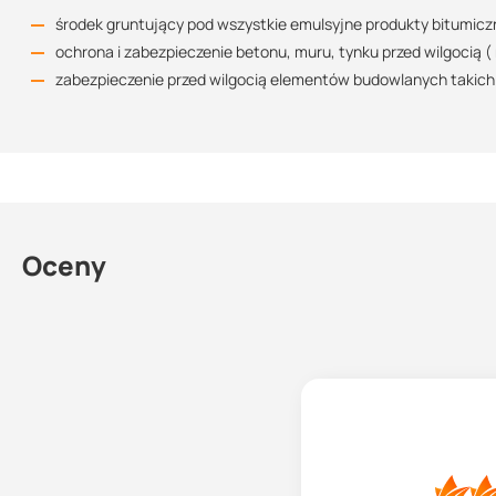
Zużycie
środek gruntujący pod wszystkie emulsyjne produkty bitumicz
ochrona i zabezpieczenie betonu, muru, tynku przed wilgocią ( n
1:5 wydajność ±28m²/litr
zabezpieczenie przed wilgocią elementów budowlanych takich j
1:2 wydajność± 14m²/litr
1:1 wydajność ±7m²/litr
Przechowywanie
W pomieszczeniach chłodnych i suchych. Chronić przed mrozem. W
miesięcy. Materiał należy trzymać z dala od źródeł ognia.
Oceny