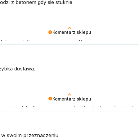
odzi z betonem gdy sie stuknie
Komentarz sklepu
akcja jest dla nas najważniejsza. Cieszymy się, że nasze p
zybka dostawa.
Komentarz sklepu
cenzja wiele dla nas znaczy - dzięki niej wiemy, że jesteś
ię w swoim przeznaczeniu