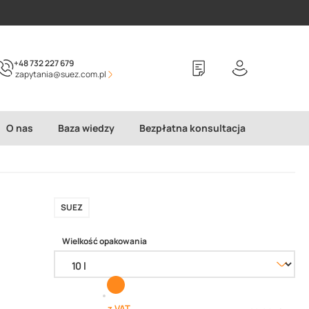
+48 732 227 679
zapytania@suez.com.pl
O nas
Baza wiedzy
Bezpłatna konsultacja
SUEZ
Wielkość opakowania
z VAT