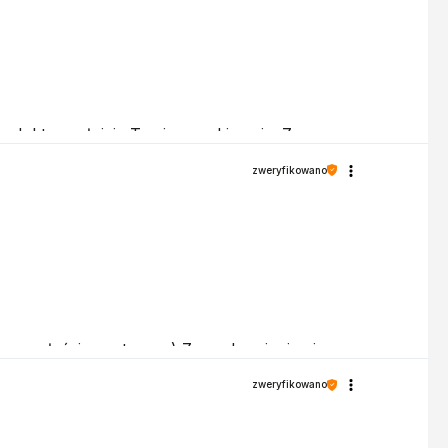
rodukty spełniają Twoje oczekiwania. Z
zweryfikowano
my na właściwym torze :) Z pozdrowieniami,
zweryfikowano