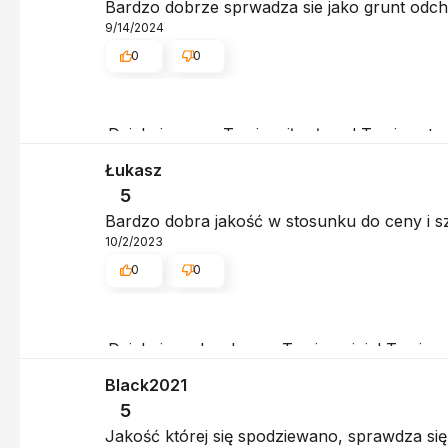
Bardzo dobrze sprwadza sie jako grunt odch
9/14/2024
0
0
Dziękujemy za Twoje miłe słowa! Twoja satysf
pozdrowieniami, obsługa sklepu.
Łukasz
5
Bardzo dobra jakość w stosunku do ceny i s
10/2/2023
0
0
Dziękujemy bardzo za Twoją opinię! Twoja re
obsługa sklepu.
Black2021
5
Jakość której się spodziewano, sprawdza s