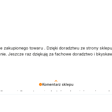
ie zakupionego towaru . Dzięki doradztwu ze strony sklep
nie. Jeszcze raz dziękuję za fachowe doradztwo i bkyskaw
Komentarz sklepu
o dla nas wielka motywacja. Jesteśmy dumni, że możemy obs