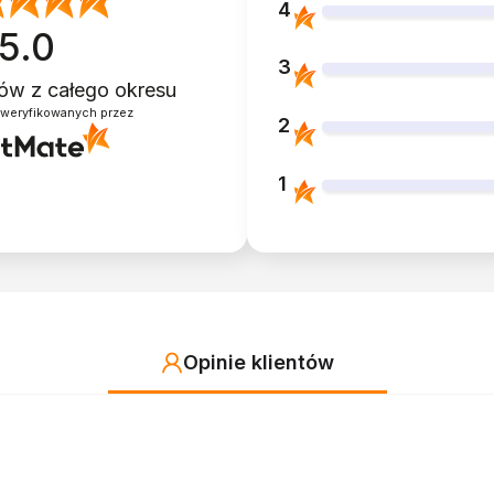
4
5.0
3
ntów
z całego okresu
zweryfikowanych przez
2
1
Opinie klientów