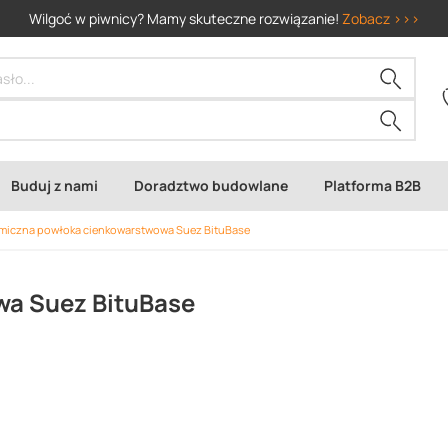
Wilgoć w piwnicy? Mamy skuteczne rozwiązanie!
Zobacz >>>
Buduj z nami
Doradztwo budowlane
Platforma B2B
miczna powłoka cienkowarstwowa Suez BituBase
wa Suez BituBase