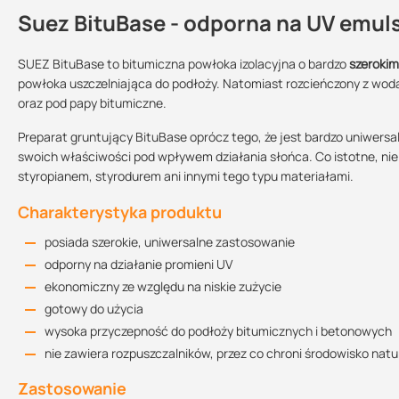
Suez BituBase - odporna na UV emul
Dlaczego warto i opłaca się stosow
Kontakt
nasi stali klienci korzystają z materiałów SUEZ - ich
skutecznoś
SUEZ BituBase to bitumiczna powłoka izolacyjna o bardzo
szeroki
powłoka uszczelniająca do podłoży. Natomiast rozcieńczony z wod
mają świetną wydajność na 1 m2 -
oszczędzisz czas i pieniądze
oraz pod papy bitumiczne.
Karta techniczna
możliwość wysyłki w każde miejsce w Polsce - otrzymasz
pełn
Przechowywanie:
Sprzedajemy na:
Podlega zwrotowi
811.19 KB
doradztwo techniczne ekspertów SUEZ - wraz z produktami
d
w suchym i chłodnym
Preparat gruntujący BituBase oprócz tego, że jest bardzo uniwersaln
miejscu, chronić
swoich właściwości pod wpływem działania słońca. Co istotne, nie 
przed mrozem
opakowania
nie
styropianem, styrodurem ani innymi tego typu materiałami.
Deklaracja właściwości użytkowych
Wielkość opakowania:
Charakterystyka produktu
88.35 KB
10 l
30 l
posiada szerokie, uniwersalne zastosowanie
odporny na działanie promieni UV
Aplikacja
ekonomiczny ze względu na niskie zużycie
gotowy do użycia
Produkt należy aplikować wyłącznie przy suchej pogodzie, w temper
pędzla, wałka lub urządzenia do natryskiwania bezpowietrznego. 
wysoka przyczepność do podłoży bitumicznych i betonowych
twardości 17OdH, którą należy dolewać małymi porcjami do produkt
nie zawiera rozpuszczalników, przez co chroni środowisko natu
zmieniać).
Zastosowanie