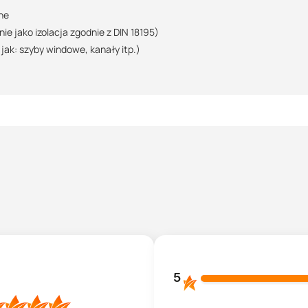
ne
ie jako izolacja zgodnie z DIN 18195)
ak: szyby windowe, kanały itp.)
 oryginalnie zamkniętych pojemnikach, może być przechowywany przez
5