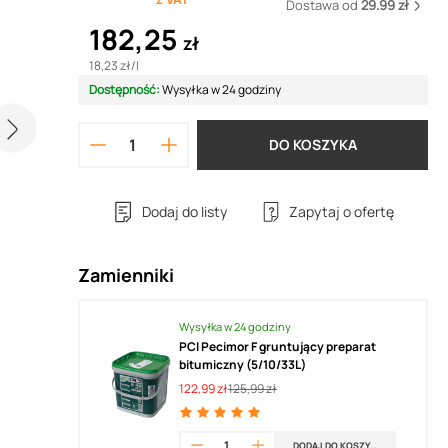
Dostawa od
29.99 zł
182,25
zł
18,23 zł
/
l
Dostępność:
Wysyłka w 24 godziny
DO KOSZYKA
Dodaj do listy
Zapytaj o ofertę
Zamienniki
Wysyłka w 24 godziny
PCI Pecimor F gruntujący preparat
bitumiczny (5/10/33L)
122,99 zł
125,99 zł
DODAJ DO KOSZYKA