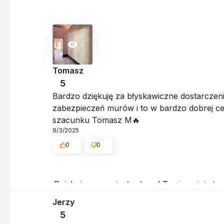
Tomasz
5
Bardzo dziękuję za błyskawiczne dostarczen
zabezpieczeń murów i to w bardzo dobrej ce
szacunku Tomasz M🔥
9/3/2025
0
0
Dziękujemy za ciepłe słowa! Twoja opinia t
Pozdrawiamy serdecznie, obsługa sklepu.
Jerzy
5