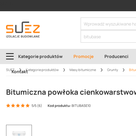
SIZER
Kategorie produktów
Promocje
Producenci
SUEZ
Kategorie produktów
Masy bitumiczne
Grunty
Bitu
Kontakt
Bitumiczna powłoka cienkowarstwo
5/5 (6)
Kod produktu:
BITUBASE10