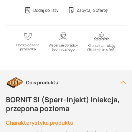
Dodaj do listy
Zapytaj o ofertę
Ubezpieczona
Wsparcie doradcy
Klienci nam ufają
przesyłka
technicznego
(TrustMate 4.9/5)
Opis produktu
BORNIT SI (Sperr-Injekt) Iniekcja,
przepona pozioma
Charakterystyka produktu