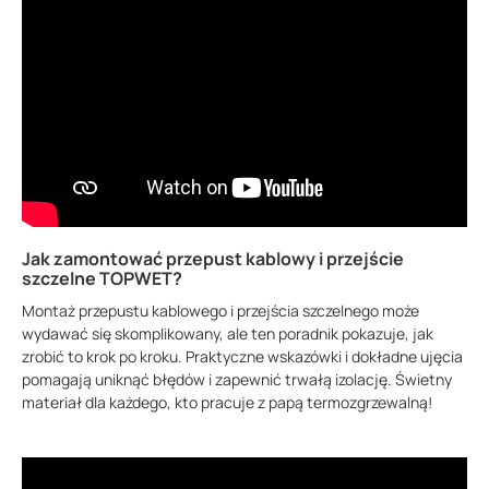
Jak zamontować przepust kablowy i przejście
szczelne TOPWET?
Montaż przepustu kablowego i przejścia szczelnego może
wydawać się skomplikowany, ale ten poradnik pokazuje, jak
zrobić to krok po kroku. Praktyczne wskazówki i dokładne ujęcia
pomagają uniknąć błędów i zapewnić trwałą izolację. Świetny
materiał dla każdego, kto pracuje z papą termozgrzewalną!