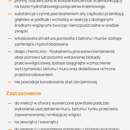
płynny, rozcieńczony w wodzie koncentrat krzemionkujący
na bazie hydrofobowego połączenia krzemowego
substancje czynne pod działaniem siły ciężkości przenikają
głęboko w podłoże i wchodzą w reakcję z dostępnymi
środkami wiążącymi tworząc nierozpuszczalne w wodzie
związki
włoskowata struktura porowata z betonu i murów zostaje
zamknięta i hydrofobizowana
dzięki chemiczno - fizykalnemu procesowi kamienienia
obok pionowo lub poziomo wstawionej blokady
przeciwwilgociowej zostaje osiągnięte wzmocnienie
wytrzymałości betonu i muru oraz dodatkowa ochrona
przed korodowaniem
nie powoduje korodowania stali zbrojeniowej
Zastosowanie
do iniekcji w otwory wywiercone powstałe podczas
wykonania uszczelnienia muru, betonu i tynku przeciwko
zaawansowanej i wnikającej wilgoci
na zewnątrz i wewnątrz
do reperacji i utwardzenia materiału z którego wykonano