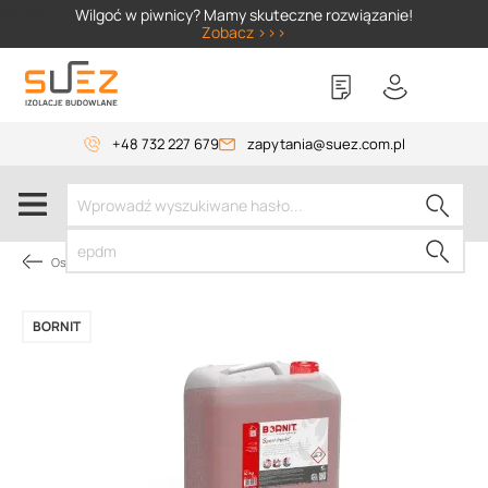
SIZER
Wilgoć w piwnicy? Mamy skuteczne rozwiązanie!
Zobacz >>>
+48 732 227 679
zapytania@suez.com.pl
Osuszanie budynków
BORNIT