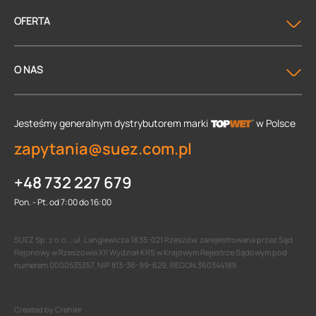
OFERTA
O NAS
Jesteśmy generalnym dystrybutorem
marki
w Polsce
zapytania@suez.com.pl
+48 732 227 679
Pon. - Pt. od 7:00 do 16:00
SUEZ Sp. z o.o. , ul. Langiewicza 18 35-021 Rzeszów, zarejestrowana przez Sąd
Rejonowy w Rzeszowie XII Wydział KRS w Krajowym Rejestrze Sądowym pod
numerem 0000535357, NIP 813-36-99-629, REGON 360344189.
Created by Crehler