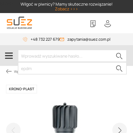
SIZER
Wilgoć w piwnicy? Mamy skuteczne rozwiązanie!
Zobacz >>>
+48 732 227 679
zapytania@suez.com.pl
Wpusty i akcesoria
KRONO-PLAST