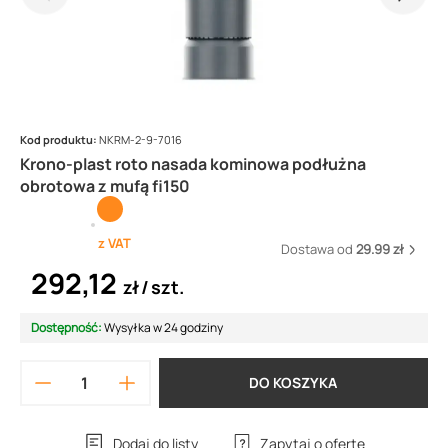
Kod produktu:
NKRM-2-9-7016
Krono-plast roto nasada kominowa podłużna
obrotowa z mufą fi150
z VAT
Dostawa od
29.99 zł
292,12
zł
szt.
Dostępność:
Wysyłka w 24 godziny
DO KOSZYKA
Dodaj do listy
Zapytaj o ofertę