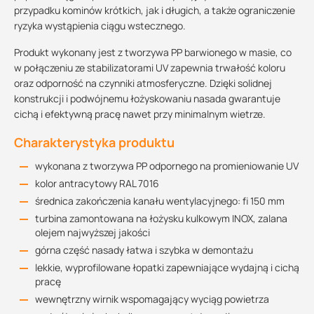
przypadku kominów krótkich, jak i długich, a także ograniczenie
ryzyka wystąpienia ciągu wstecznego.
Produkt wykonany jest z tworzywa PP barwionego w masie, co
w połączeniu ze stabilizatorami UV zapewnia trwałość koloru
oraz odporność na czynniki atmosferyczne. Dzięki solidnej
konstrukcji i podwójnemu łożyskowaniu nasada gwarantuje
cichą i efektywną pracę nawet przy minimalnym wietrze.
Charakterystyka produktu
wykonana z tworzywa PP odpornego na promieniowanie UV
kolor antracytowy RAL 7016
średnica zakończenia kanału wentylacyjnego: fi 150 mm
turbina zamontowana na łożysku kulkowym INOX, zalana
olejem najwyższej jakości
górna część nasady łatwa i szybka w demontażu
lekkie, wyprofilowane łopatki zapewniające wydajną i cichą
pracę
wewnętrzny wirnik wspomagający wyciąg powietrza