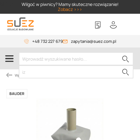
SIZER
Wilgoć w piwnicy? Mamy skuteczne rozwiązanie!
Zobacz >>>
+48 732 227 679
zapytania@suez.com.pl
Wpusty i akcesoria
BAUDER