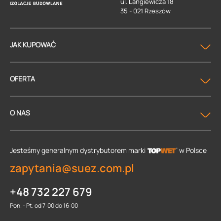
ul. Langiewicza 18
35 - 021 Rzeszów
JAK KUPOWAĆ
OFERTA
O NAS
Jesteśmy generalnym dystrybutorem
marki
w Polsce
zapytania@suez.com.pl
+48 732 227 679
Pon. - Pt. od 7:00 do 16:00