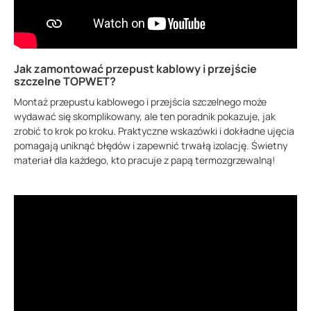
Jak zamontować przepust kablowy i przejście
szczelne TOPWET?
Montaż przepustu kablowego i przejścia szczelnego może
wydawać się skomplikowany, ale ten poradnik pokazuje, jak
zrobić to krok po kroku. Praktyczne wskazówki i dokładne ujęcia
pomagają uniknąć błędów i zapewnić trwałą izolację. Świetny
materiał dla każdego, kto pracuje z papą termozgrzewalną!