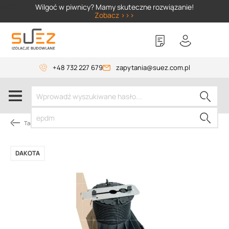
SIZER
Wilgoć w piwnicy? Mamy skuteczne rozwiązanie!
Zobacz >>>
+48 732 227 679
zapytania@suez.com.pl
Tarasy i balkony wentylowane
DAKOTA