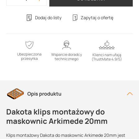
Dodaj do listy
Zapytaj o ofertę
Ubezpieczona
Wsparcie doradcy
Klienci nam ufają
przesyłka
technicznego
(TrustMate 4.9/5)
Opis produktu
Dakota klips montażowy do
maskownic Arkimede 20mm
Klips montażowy Dakota do maskownic Arkimede 20mm jest