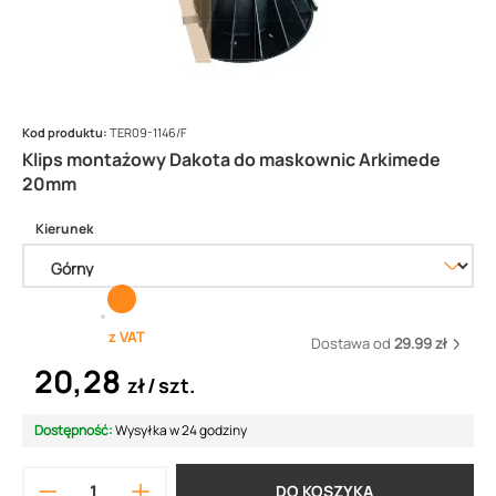
Kod produktu:
TER09-1146/F
Klips montażowy Dakota do maskownic Arkimede
20mm
Kierunek
z VAT
Dostawa od
29.99 zł
20,28
zł
szt.
Dostępność:
Wysyłka w 24 godziny
DO KOSZYKA