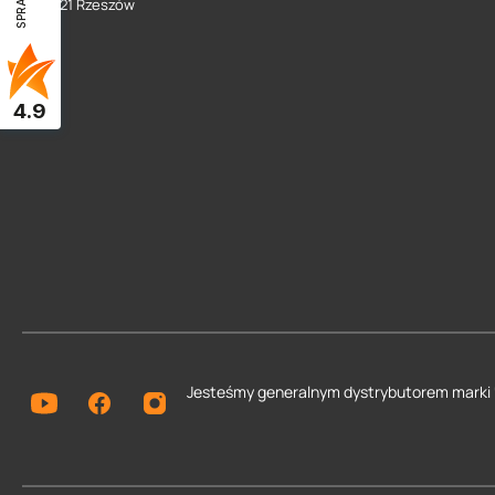
35 - 021 Rzeszów
4.9
Jesteśmy generalnym dystrybutorem
marki