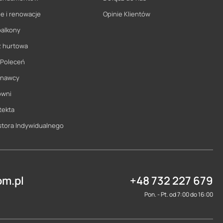
e i renowacje
Opinie Klientów
balkony
ż hurtowa
 Poleceń
onawcy
owni
tekta
stora Indywidualnego
m.pl
+48 732 227 679
Pon. - Pt. od 7:00 do 16:00