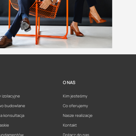
O NAS
 izolacyjne
Kim jesteśmy
wo budowlane
Co oferujemy
a konsultacja
Nasze realizacje
askie
Kontakt
 fundamentów
Dołącz do nas