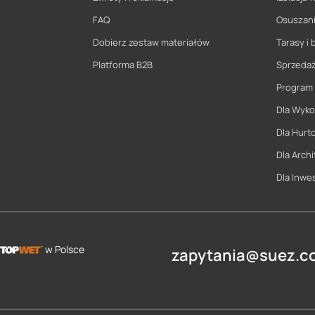
FAQ
Osuszani
Dobierz zestaw materiałów
Tarasy i 
Platforma B2B
Sprzeda
Program
Dla Wyk
Dla Hurt
Dla Archi
Dla Inwe
w Polsce
zapytania@suez.co