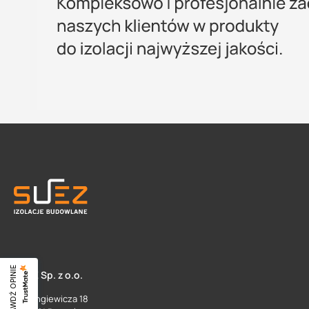
SPRAWDŹ OPINIE
SUEZ Sp. z o.o.
ul. Langiewicza 18