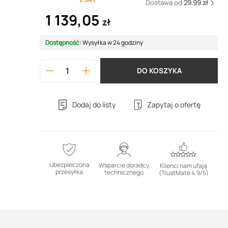
Dostawa od
29.99 zł
1 139,05
zł
Dostępność:
Wysyłka w 24 godziny
DO KOSZYKA
Dodaj do listy
Zapytaj o ofertę
Ubezpieczona
Wsparcie doradcy
Klienci nam ufają
przesyłka
technicznego
(TrustMate 4.9/5)