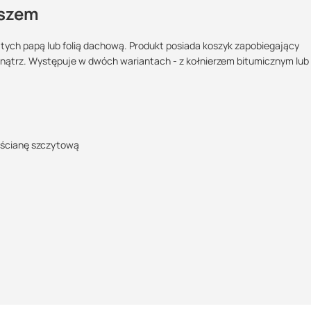
oszem
ych papą lub folią dachową. Produkt posiada koszyk zapobiegający
ewnątrz. Występuje w dwóch wariantach - z kołnierzem bitumicznym lub
Maszy pytania lub wątpliwości?
Sprzedajemy na:
Podlega zwrotowi?:
Skontaktuj się z nami
sztuki
tak
Justyna Sowa
 ścianę szczytową
Specjalista doradca
ta produktu
+48 732 227 687
281.83 KB
07:00 - 15:00
justyna@suez.com.pl
POBIERZ