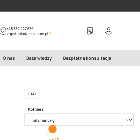
+48 732 227 679
zapytania@suez.com.pl
O nas
Baza wiedzy
Bezpłatna konsultacja
JUAL
Kołnierz
z VAT