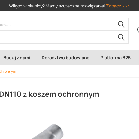
Wilgoć w piwnicy? Mamy skuteczne rozwiązanie!
Zobacz >>>
Buduj z nami
Doradztwo budowlane
Platforma B2B
 ochronnym
 DN110 z koszem ochronnym