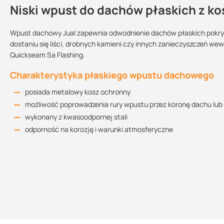
Niski wpust do dachów płaskich z k
Kontakt
Wpust dachowy Jual zapewnia odwodnienie dachów płaskich pokryt
dostaniu się liści, drobnych kamieni czy innych zanieczyszczeń w
Quickseam Sa Flashing.
Rodzaj wpustu:
Wpust ogrzewany?:
Średnica:
poziomy
nie
DN 100
Charakterystyka płaskiego wpustu dachowego
posiada metalowy kosz ochronny
możliwość poprowadzenia rury wpustu przez koronę dachu lub
Kar
wykonany z kwasoodpornej stali
odporność na korozję i warunki atmosferyczne