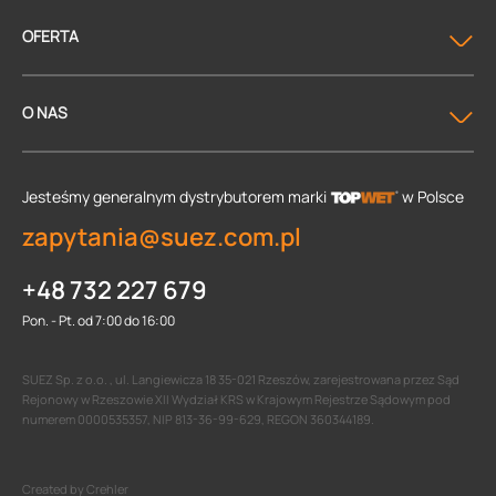
OFERTA
O NAS
Jesteśmy generalnym dystrybutorem
marki
w Polsce
zapytania@suez.com.pl
+48 732 227 679
Pon. - Pt. od 7:00 do 16:00
SUEZ Sp. z o.o. , ul. Langiewicza 18 35-021 Rzeszów, zarejestrowana przez Sąd
Rejonowy w Rzeszowie XII Wydział KRS w Krajowym Rejestrze Sądowym pod
numerem 0000535357, NIP 813-36-99-629, REGON 360344189.
Created by Crehler