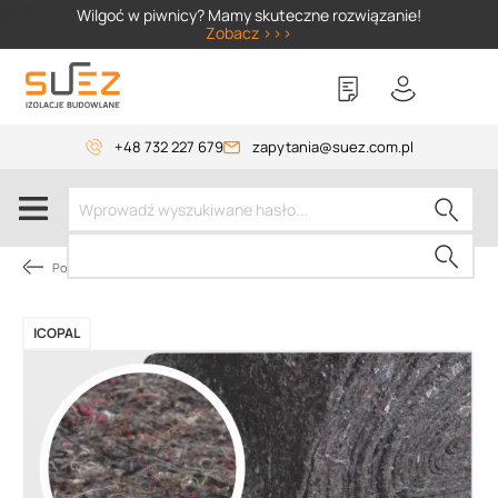
SIZER
Wilgoć w piwnicy? Mamy skuteczne rozwiązanie!
Zobacz >>>
+48 732 227 679
zapytania@suez.com.pl
Pokrycie dachów płaskich
ICOPAL