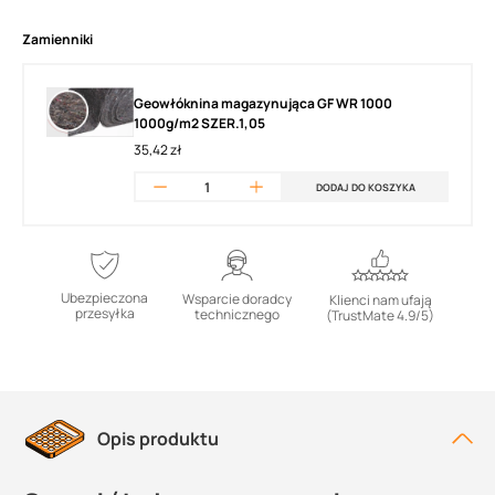
Zamienniki
Geowłóknina magazynująca GF WR 1000
1000g/m2 SZER.1,05
35,42 zł
DODAJ DO KOSZYKA
Ubezpieczona
Wsparcie doradcy
Klienci nam ufają
przesyłka
technicznego
(TrustMate 4.9/5)
Opis produktu