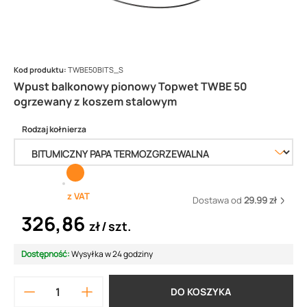
Kod produktu:
TWBE50BITS_S
Wpust balkonowy pionowy Topwet TWBE 50
ogrzewany z koszem stalowym
Rodzaj kołnierza
z VAT
Dostawa od
29.99 zł
326,86
zł
szt.
Dostępność:
Wysyłka w 24 godziny
DO KOSZYKA