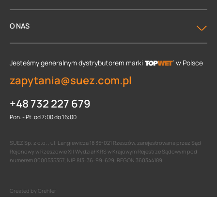
O NAS
Jesteśmy generalnym dystrybutorem
marki
w Polsce
zapytania@suez.com.pl
+48 732 227 679
Pon. - Pt. od 7:00 do 16:00
SUEZ Sp. z o.o. , ul. Langiewicza 18 35-021 Rzeszów, zarejestrowana przez Sąd
Rejonowy w Rzeszowie XII Wydział KRS w Krajowym Rejestrze Sądowym pod
numerem 0000535357, NIP 813-36-99-629, REGON 360344189.
Created by Crehler