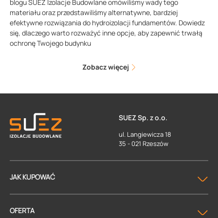
blogu SUEZ Izolacje Budowlane omówiliśmy wady tego
materiału oraz przedstawiliśmy alternatywne, bardziej
efektywne rozwiązania do hydroizolacji fundamentów. Dowiedz
się, dlaczego warto rozważyć inne opcje, aby zapewnić trwałą
ochronę Twojego budynku
Zobacz więcej
SUEZ Sp. z o.o.
ul. Langiewicza 18
35 - 021 Rzeszów
JAK KUPOWAĆ
OFERTA