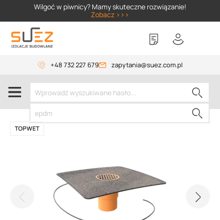
SIZER
Wilgoć w piwnicy? Mamy skuteczne rozwiązanie!
Zobacz >>>
+48 732 227 679
zapytania@suez.com.pl
TOPWET