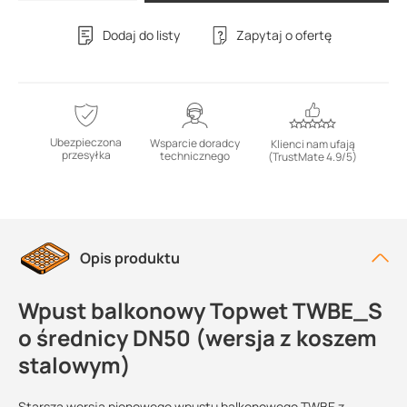
Dodaj do listy
Zapytaj o ofertę
Ubezpieczona
Wsparcie doradcy
Klienci nam ufają
przesyłka
technicznego
(TrustMate 4.9/5)
Opis produktu
Wpust balkonowy Topwet TWBE_S
o średnicy DN50 (wersja z koszem
stalowym)
Starsza wersja pionowego wpustu balkonowego TWBE z