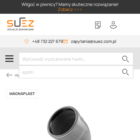
SIZER
Wilgoć w piwnicy? Mamy skuteczne rozwiązanie!
Zobacz >>>
+48 732 227 679
zapytania@suez.com.pl
Wpusty i akcesoria
MAGNAPLAST