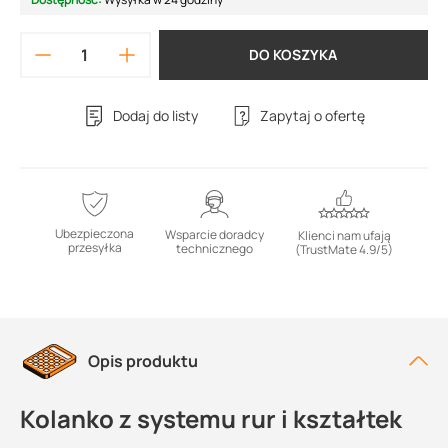
DO KOSZYKA
Dodaj do listy
Zapytaj o ofertę
Ubezpieczona
Wsparcie doradcy
Klienci nam ufają
przesyłka
technicznego
(TrustMate 4.9/5)
Opis produktu
Kolanko z systemu rur i kształtek