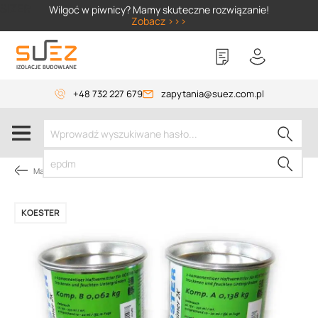
SIZER
Wilgoć w piwnicy? Mamy skuteczne rozwiązanie!
Zobacz >>>
+48 732 227 679
zapytania@suez.com.pl
Masy bitumiczne
KOESTER