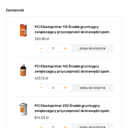
Zamienniki
PCI Elastoprimer 110 Środek gruntujący
zwiększający przyczepność do krawędzi spoin
(1l)
320,90 zł
DODAJ DO KOSZYKA
PCI Elastoprimer 145 Środek gruntujący
zwiększający przyczepność do krawędzi spoin
(250ml)
433,12 zł
DODAJ DO KOSZYKA
PCI Elastoprimer 220 Środek gruntujący
zwiększający przyczepność do krawędzi spoin
(1l)
874,53 zł
DODAJ DO KOSZYKA