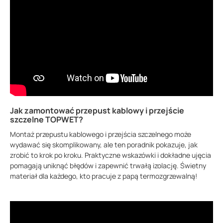
Jak zamontować przepust kablowy i przejście
szczelne TOPWET?
Montaż przepustu kablowego i przejścia szczelnego może
wydawać się skomplikowany, ale ten poradnik pokazuje, jak
zrobić to krok po kroku. Praktyczne wskazówki i dokładne ujęcia
pomagają uniknąć błędów i zapewnić trwałą izolację. Świetny
materiał dla każdego, kto pracuje z papą termozgrzewalną!