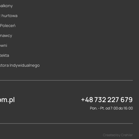
balkony
ż hurtowa
 Poleceń
onawcy
owni
tekta
stora Indywidualnego
m.pl
+48 732 227 679
Pon. - Pt. od 7:00 do 16:00
Created by Crehler