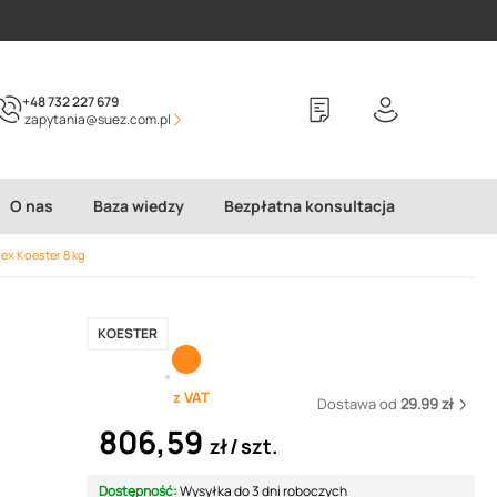
+48 732 227 679
zapytania@suez.com.pl
O nas
Baza wiedzy
Bezpłatna konsultacja
ex Koester 8 kg
KOESTER
z VAT
Dostawa od
29.99 zł
806,59
zł
szt.
Dostępność:
Wysyłka do 3 dni roboczych