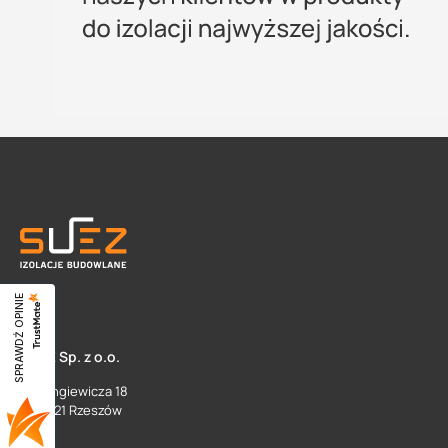
SPRAWDŹ OPINIE
SUEZ Sp. z o.o.
ul. Langiewicza 18
35 - 021 Rzeszów