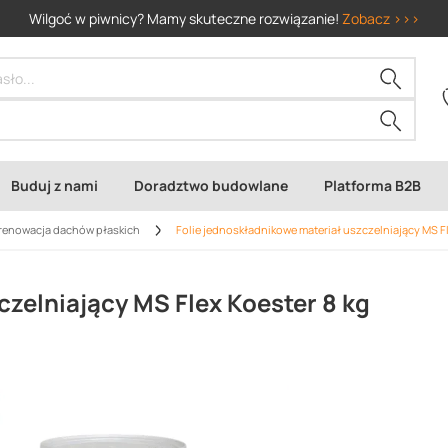
Wilgoć w piwnicy? Mamy skuteczne rozwiązanie!
Zobacz >>>
Buduj z nami
Doradztwo budowlane
Platforma B2B
i renowacja dachów płaskich
Folie jednoskładnikowe materiał uszczelniający MS Fl
czelniający MS Flex Koester 8 kg