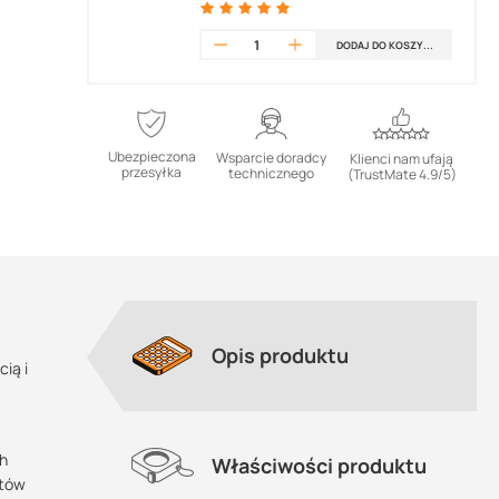
Masterseal 531 (PCI Barraseal CS)
(25kg)
DODAJ DO KOSZYKA
Ubezpieczona
Wsparcie doradcy
Klienci nam ufają
przesyłka
technicznego
(TrustMate 4.9/5)
Opis produktu
ią i
ch
Właściwości produktu
któw