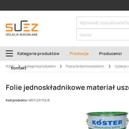
SIZER
Kategorie produktów
Promocje
Producenci
SUEZ
Kategorie produktów
Pokrycie dachów płaskich
Izolacja 
Kontakt
Folie jednoskładnikowe materiał usz
Kod produktu:
MS FLEX FOLIE