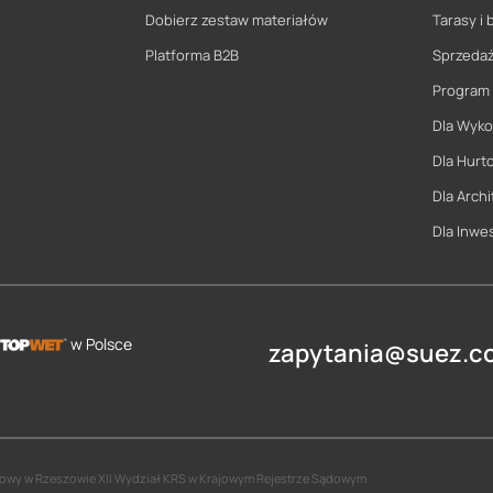
Dobierz zestaw materiałów
Tarasy i 
Platforma B2B
Sprzeda
Program
Dla Wyk
Dla Hurt
Dla Archi
Dla Inwe
w Polsce
zapytania@suez.co
jonowy w Rzeszowie XII Wydział KRS w Krajowym Rejestrze Sądowym