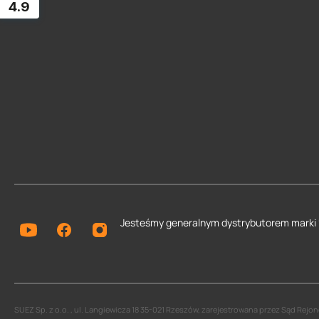
4.9
Jesteśmy generalnym dystrybutorem
marki
SUEZ Sp. z o.o. , ul. Langiewicza 18 35-021 Rzeszów, zarejestrowana przez Sąd Re