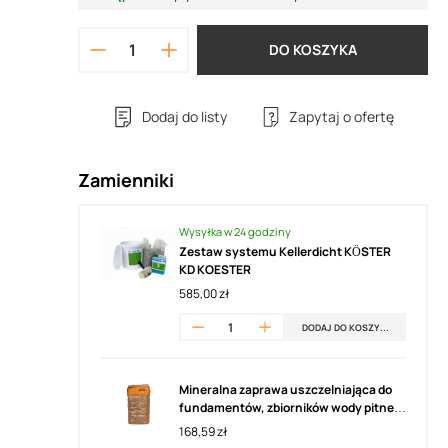
DO KOSZYKA
Dodaj do listy
Zapytaj o ofertę
Zamienniki
Wysyłka w 24 godziny
Zestaw systemu Kellerdicht KÖSTER
KD KOESTER
585,00 zł
DODAJ DO KOSZYKA
Mineralna zaprawa uszczelniająca do
fundamentów, zbiorników wody pitnej,
oczyszczalni ścieków, do powierzchni
168,59 zł
ścian, posadzek i sufitów PCI