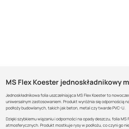
MS Flex Koester jednoskładnikowy ma
Kontakt
Jednoskładnikowa folia uszczelniająca MS Flex Koester to nowoczesn
uniwersalnym zastosowaniem. Produkt wyróżnia się odpornością n
podłoży budowlanych, takich jak beton, metal czy twarde PVC-U.
Sprzedajemy na:
Podlega zwrotowi?:
sztuki
tak
Dzięki szybkiemu wiązaniu i odporności na opady deszczu, folia 
atmosferycznych. Produkt mostkuje rysy w podłożu, co czyni go n