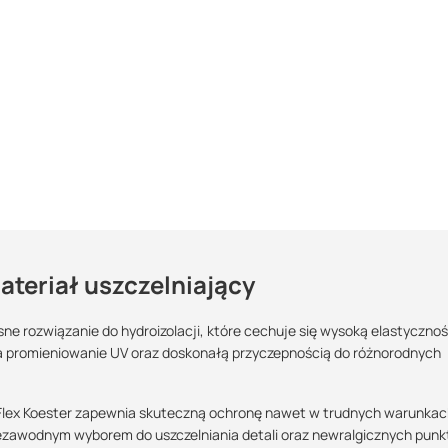
teriał uszczelniający
e rozwiązanie do hydroizolacji, które cechuje się wysoką elastycznośc
a promieniowanie UV oraz doskonałą przyczepnością do różnorodnych
Maszy pytania lub wątpliwości?
Skontaktuj się z nami
MS Flex Koester zapewnia skuteczną ochronę nawet w trudnych warunka
iezawodnym wyborem do uszczelniania detali oraz newralgicznych pun