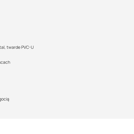
Marcin Inglot
Specjalista doradca
a techniczna
+48 732 227 683
415.89 KB
07:00 - 15:00
marcin.inglot@suez.com.pl
POBIERZ
tal, twarde PVC-U
jscach
gocią