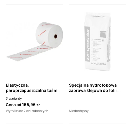
Elastyczna,
Specjalna hydrofobowa
paroprzepuszczalna taśma
zaprawa klejowa do folii
uszczelniająca SCHOMBURG
systemu ADF klasy C1 FE
3
warianty
ASO DICHTBAND 2000 12cm
SCHOMBURG ADF-
166,96
Cena od
zł
SYSTEMKLEBER 25 kg
Wysyłka do 7 dni roboczych
Niedostępny