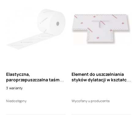
Elastyczna,
Element do uszczelniania
paroprzepuszczalna taśma
styków dylatacji w kształcie
uszczelniająca SCHOMBURG
litery T SCHOMBURG ASO-
3
warianty
ASO DICHTBAND 2000 12cm
DICHTBAND-2000-T-Stück
Niedostępny
Wycofany u producenta