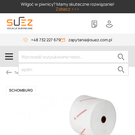
SIZER
Wilgoć w piwnicy? Mamy skuteczne rozwiązanie!
Zobacz >>>
+48 732 227 679
zapytania@suez.com.pl
Tarasy i balkony pod płytki
SCHOMBURG