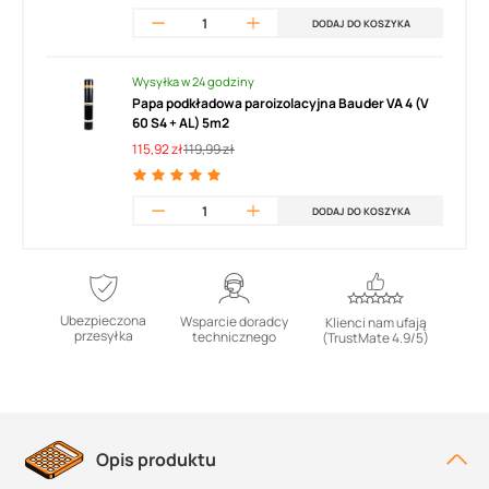
DODAJ DO KOSZYKA
Wysyłka w 24 godziny
Papa podkładowa paroizolacyjna Bauder VA 4 (V
60 S4 + AL) 5m2
115,92 zł
119,99 zł
DODAJ DO KOSZYKA
Ubezpieczona
Wsparcie doradcy
Klienci nam ufają
przesyłka
technicznego
(TrustMate 4.9/5)
Opis produktu