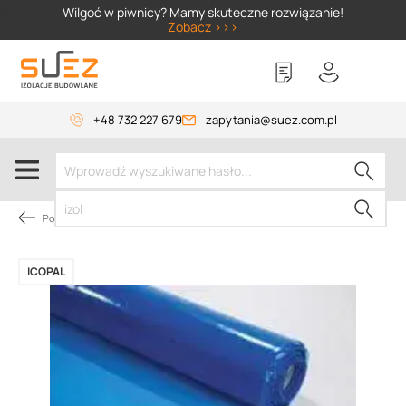
SIZER
Wilgoć w piwnicy? Mamy skuteczne rozwiązanie!
Zobacz >>>
+48 732 227 679
zapytania@suez.com.pl
Pokrycie dachów płaskich
ICOPAL