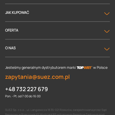
JAK KUPOWAĆ
OFERTA
O NAS
Jesteśmy generalnym dystrybutorem
marki
w Polsce
zapytania@suez.com.pl
+48 732 227 679
Pon. - Pt. od 7:00 do 16:00
SUEZ Sp. z o.o. , ul. Langiewicza 18 35-021 Rzeszów, zarejestrowana przez Sąd
Rejonowy w Rzeszowie XII Wydział KRS w Krajowym Rejestrze Sądowym pod