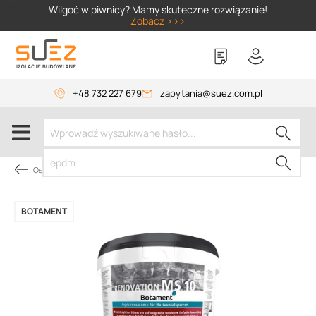
SIZER
Wilgoć w piwnicy? Mamy skuteczne rozwiązanie!
Zobacz >>>
+48 732 227 679
zapytania@suez.com.pl
Osuszanie budynków
BOTAMENT