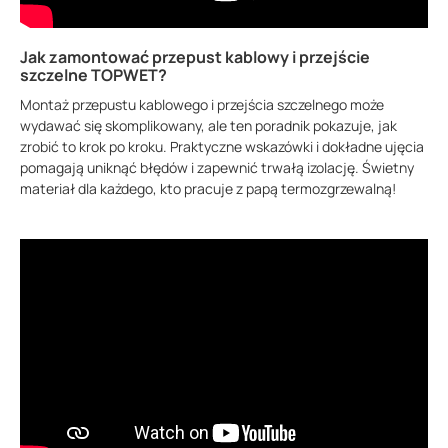
Jak zamontować przepust kablowy i przejście
szczelne TOPWET?
Montaż przepustu kablowego i przejścia szczelnego może
wydawać się skomplikowany, ale ten poradnik pokazuje, jak
zrobić to krok po kroku. Praktyczne wskazówki i dokładne ujęcia
pomagają uniknąć błędów i zapewnić trwałą izolację. Świetny
materiał dla każdego, kto pracuje z papą termozgrzewalną!